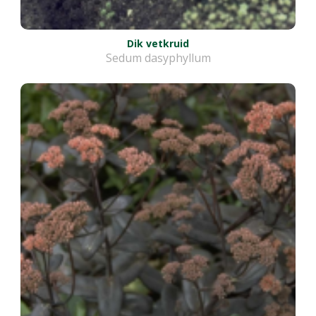
Dik vetkruid
Sedum dasyphyllum