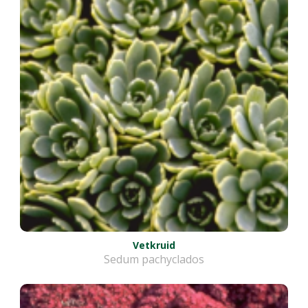
Vetkruid
Sedum pachyclados