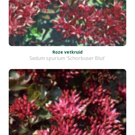
Roze vetkruid
Sedum spurium 'Schorbuser Blut'