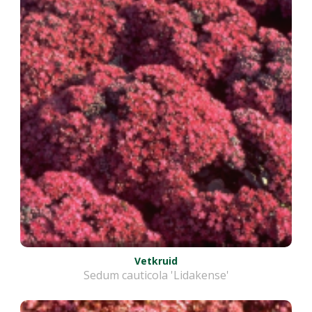
Vetkruid
Sedum cauticola 'Lidakense'