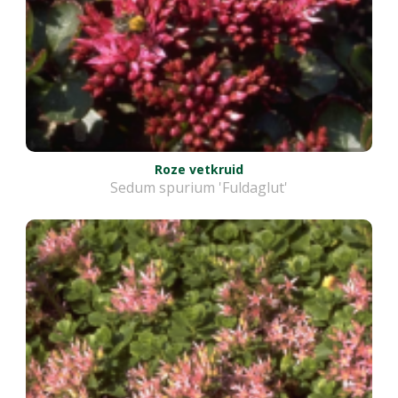
Roze vetkruid
Sedum spurium 'Fuldaglut'