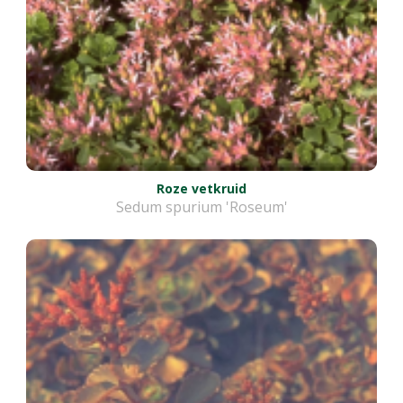
Roze vetkruid
Sedum spurium 'Roseum'