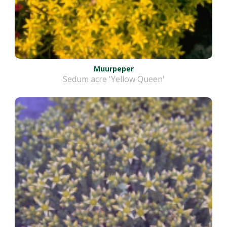
Muurpeper
Sedum acre 'Yellow Queen'