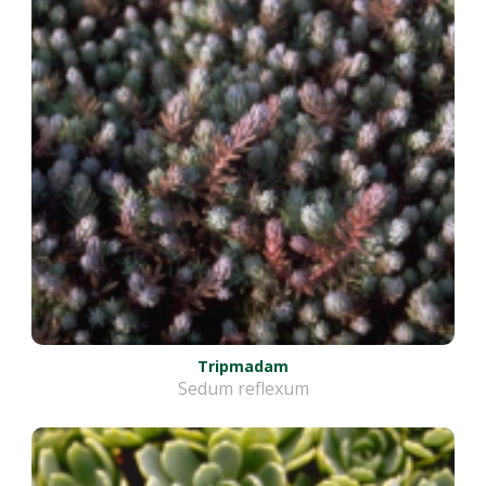
Tripmadam
Sedum reflexum