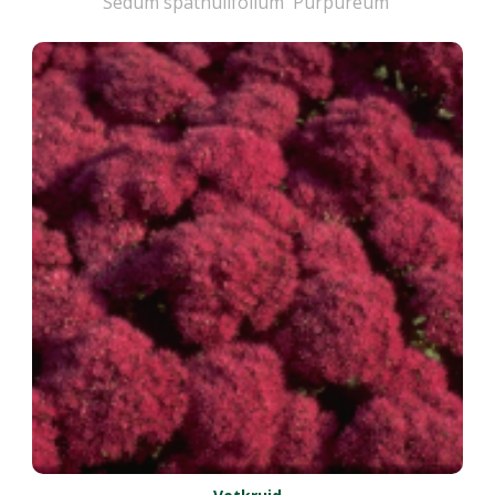
Sedum spathulifolium 'Purpureum'