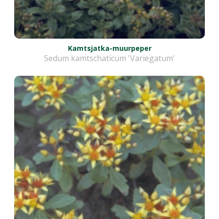
Kamtsjatka-muurpeper
Sedum kamtschaticum 'Variegatum'