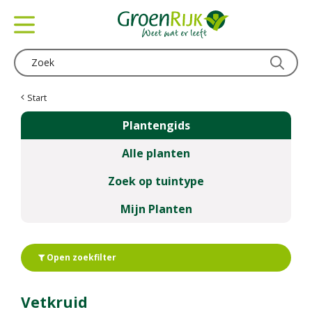
G
a
n
a
a
r
c
Start
o
Plantengids
n
t
Alle planten
e
n
Zoek op tuintype
t
Mijn Planten
Open zoekfilter
Vetkruid