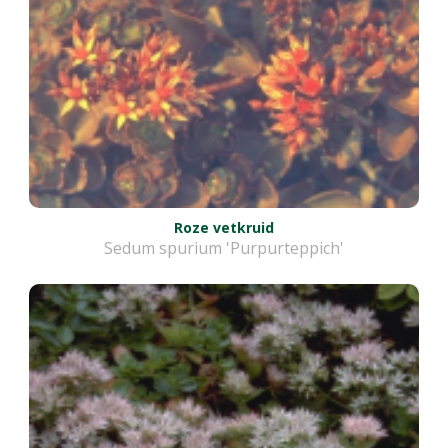
Roze vetkruid
Sedum spurium 'Purpurteppich'