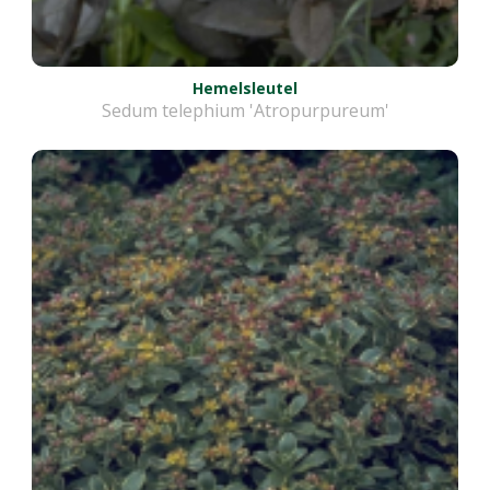
Hemelsleutel
Sedum telephium 'Atropurpureum'