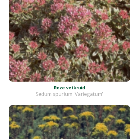
Roze vetkruid
Sedum spurium 'Variegatum'