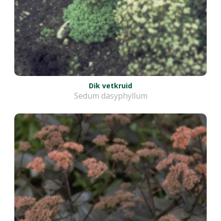
Dik vetkruid
Sedum dasyphyllum