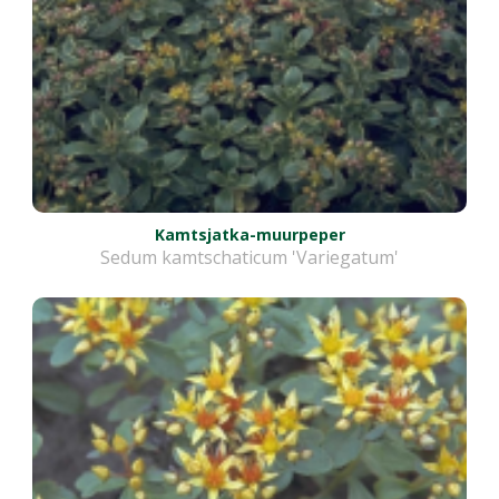
Kamtsjatka-muurpeper
Sedum kamtschaticum 'Variegatum'