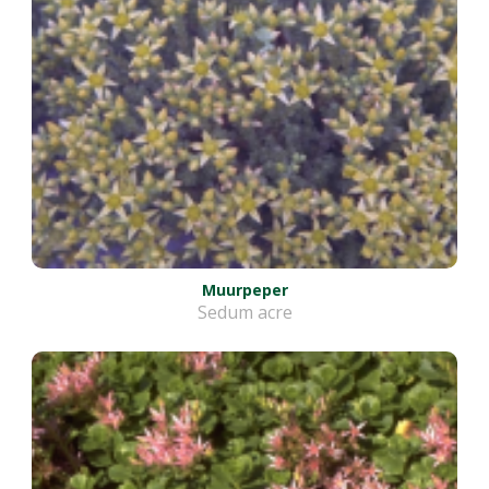
Muurpeper
Sedum acre