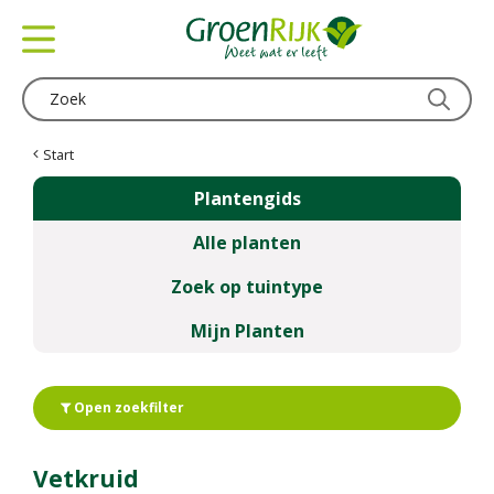
G
a
n
a
a
r
c
Start
o
Plantengids
n
t
Alle planten
e
n
Zoek op tuintype
t
Mijn Planten
Open zoekfilter
Vetkruid