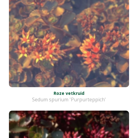
Roze vetkruid
Sedum spurium 'Purpurteppich'