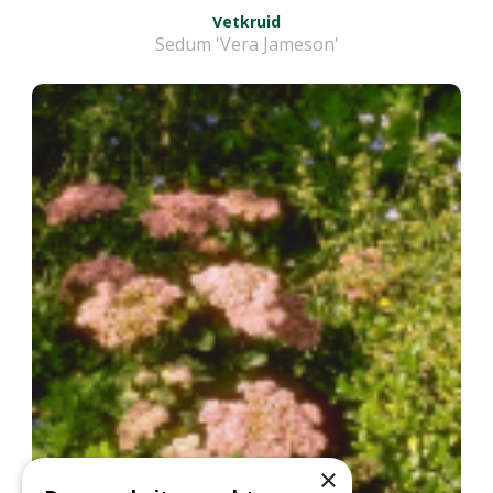
Vetkruid
Sedum 'Vera Jameson'
×