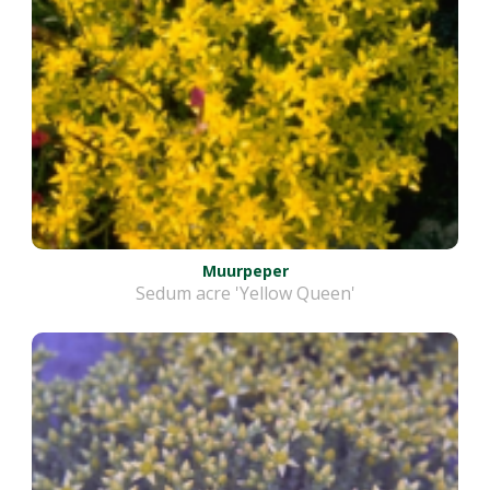
Muurpeper
Sedum acre 'Yellow Queen'