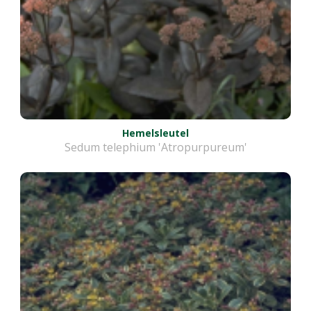
Hemelsleutel
Sedum telephium 'Atropurpureum'