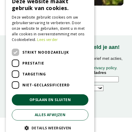
Deze website maakt
gebruik van cookies.
Vetkruid
Sedum 'Joyce Henderson'
Deze website gebruikt cookies om uw
gebruikerservaring te verbeteren. Door
onze website te gebruiken, stemt u in met
alle cookies in overeenstemming met ons
Cookiebeleid.
Lees verder
Onze nieuwsbrief ontvangen? Meld je aan!
STRIKT NOODZAKELIJK
Ontvang ongeveer 1x per week onze nieuwsbrief met acties,
PRESTATIE
nieuws & activiteiten!
We slaan uw gegevens op conform onze
privacy policy
.
Voornaam
E-mailadres
TARGETING
NIET-GECLASSIFICEERD
OPSLAAN EN SLUITEN
ALLES AFWIJZEN
© GroenRijk
DETAILS WEERGEVEN