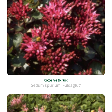
Roze vetkruid
Sedum spurium 'Fuldaglut'