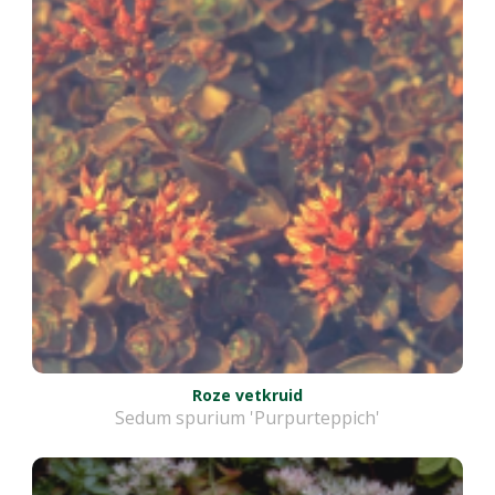
Roze vetkruid
Sedum spurium 'Purpurteppich'