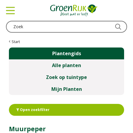
G
a
n
a
a
r
c
Start
o
Plantengids
n
t
Alle planten
e
n
Zoek op tuintype
t
Mijn Planten
Open zoekfilter
Muurpeper