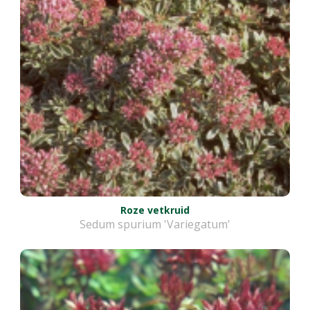
Roze vetkruid
Sedum spurium 'Variegatum'