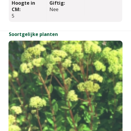
Hoogte in
Giftig:
CM:
Nee
5
Soortgelijke planten