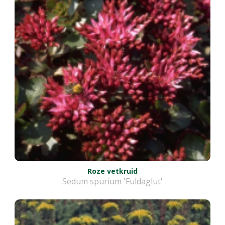
Roze vetkruid
Sedum spurium 'Fuldaglut'