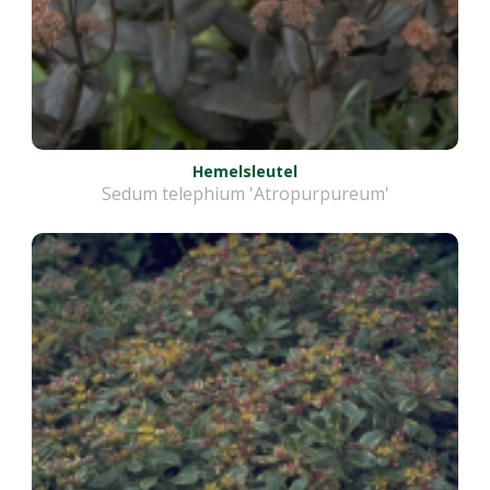
Hemelsleutel
Sedum telephium 'Atropurpureum'