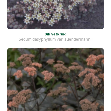
Dik vetkruid
Sedum dasyphyllum var. suendermannii