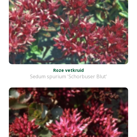
Roze vetkruid
Sedum spurium 'Schorbuser Blut'