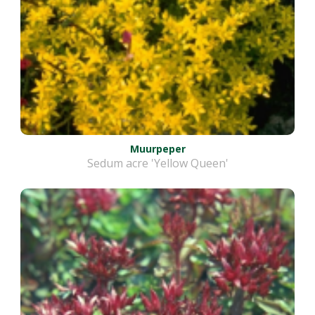
Muurpeper
Sedum acre 'Yellow Queen'