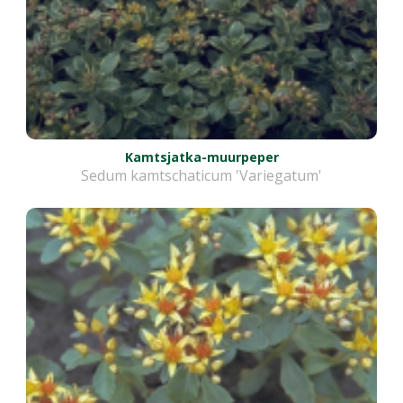
Kamtsjatka-muurpeper
Sedum kamtschaticum 'Variegatum'