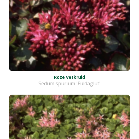
Roze vetkruid
Sedum spurium 'Fuldaglut'