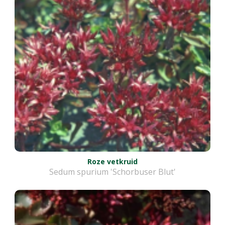
Roze vetkruid
Sedum spurium 'Schorbuser Blut'