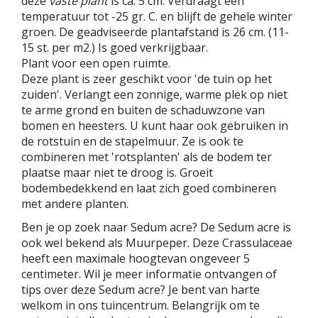
deze
vaste plant
is ca. 5 cm. Verdraagt een
temperatuur tot -25 gr. C. en blijft de gehele winter
groen. De geadviseerde plantafstand is 26 cm. (11-
15 st. per m2.) Is goed verkrijgbaar.
Plant voor een open ruimte.
Deze plant is zeer geschikt voor 'de tuin op het
zuiden'. Verlangt een zonnige, warme plek op niet
te arme grond en buiten de schaduwzone van
bomen en heesters. U kunt haar ook gebruiken in
de rotstuin en de stapelmuur. Ze is ook te
combineren met 'rotsplanten' als de bodem ter
plaatse maar niet te droog is. Groeit
bodembedekkend en laat zich goed combineren
met andere planten.
Ben je op zoek naar Sedum acre? De Sedum acre is
ook wel bekend als Muurpeper. Deze Crassulaceae
heeft een maximale hoogtevan ongeveer 5
centimeter. Wil je meer informatie ontvangen of
tips over deze Sedum acre? Je bent van harte
welkom in ons tuincentrum. Belangrijk om te