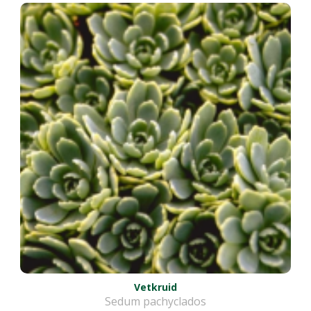
Vetkruid
Sedum pachyclados