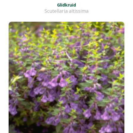
Glidkruid
Scutellaria altissima