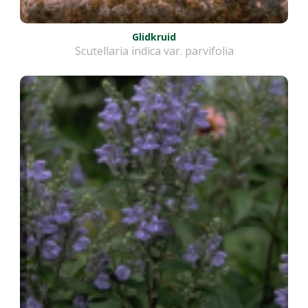
Glidkruid
Scutellaria indica var. parvifolia