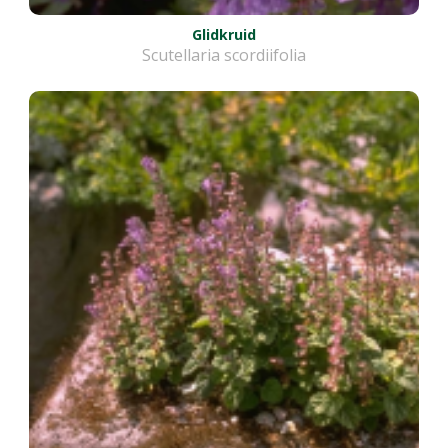
Glidkruid
Scutellaria scordiifolia