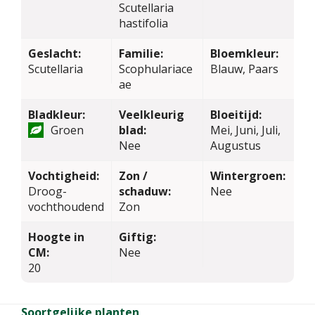
Scutellaria
hastifolia
Geslacht:
Familie:
Bloemkleur:
Scutellaria
Scophulariace
Blauw, Paars
ae
Bladkleur:
Veelkleurig
Bloeitijd:
Groen
blad:
Mei, Juni, Juli,
Nee
Augustus
Vochtigheid:
Zon /
Wintergroen:
Droog-
schaduw:
Nee
vochthoudend
Zon
Hoogte in
Giftig:
CM:
Nee
20
Soortgelijke planten