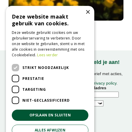
×
Deze website maakt
gebruik van cookies.
Pantoffelplant
Calceolaria 'Sunshine'
Deze website gebruikt cookies om uw
gebruikerservaring te verbeteren. Door
onze website te gebruiken, stemt u in met
alle cookies in overeenstemming met ons
Cookiebeleid.
Lees verder
Onze nieuwsbrief ontvangen? Meld je aan!
STRIKT NOODZAKELIJK
Ontvang ongeveer 1x per week onze nieuwsbrief met acties,
PRESTATIE
nieuws & activiteiten!
We slaan uw gegevens op conform onze
privacy policy
.
Voornaam
E-mailadres
TARGETING
NIET-GECLASSIFICEERD
OPSLAAN EN SLUITEN
ALLES AFWIJZEN