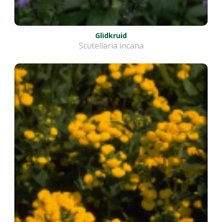
Glidkruid
Scutellaria incana