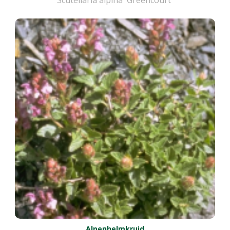
Scutellaria alpina 'Greencourt'
Alpenhelmkruid