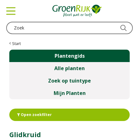
G
a
n
a
a
r
c
Start
o
Plantengids
n
t
Alle planten
e
n
Zoek op tuintype
t
Mijn Planten
Open zoekfilter
Glidkruid