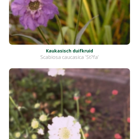
Kaukasisch duifkruid
Scabiosa caucasica 'St?fa'