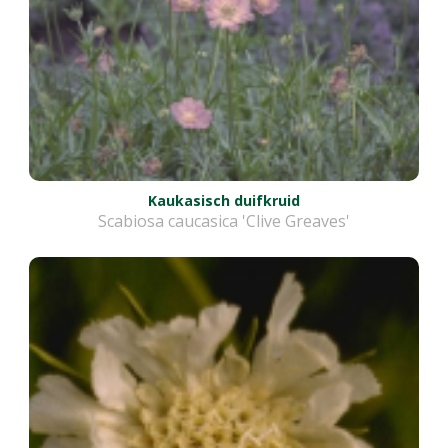
Kaukasisch duifkruid
Scabiosa caucasica 'Clive Greaves'