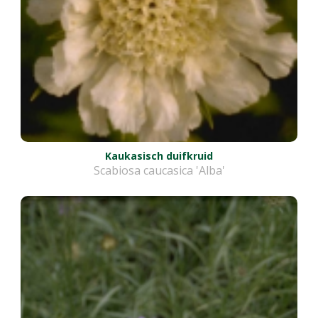
Kaukasisch duifkruid
Scabiosa caucasica 'Alba'