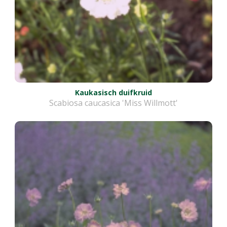
Kaukasisch duifkruid
Scabiosa caucasica 'Miss Willmott'