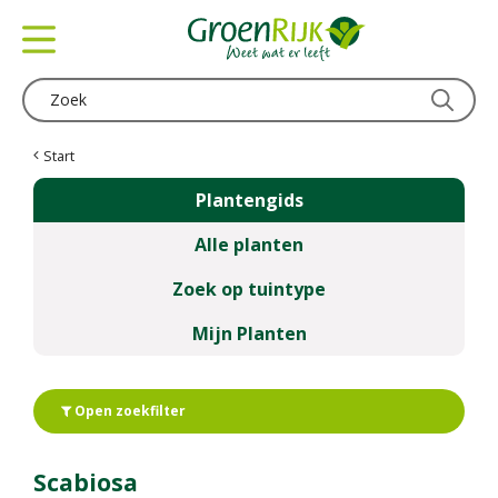
G
a
n
a
a
r
c
Start
o
Plantengids
n
t
Alle planten
e
n
Zoek op tuintype
t
Mijn Planten
Open zoekfilter
Scabiosa