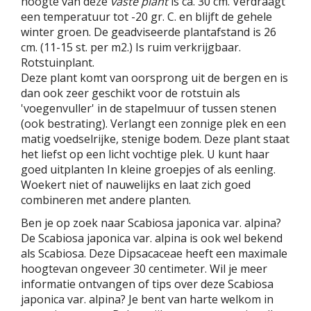
hoogte van deze
vaste plant
is ca. 30 cm. Verdraagt
een temperatuur tot -20 gr. C. en blijft de gehele
winter groen. De geadviseerde plantafstand is 26
cm. (11-15 st. per m2.) Is ruim verkrijgbaar.
Rotstuinplant.
Deze plant komt van oorsprong uit de bergen en is
dan ook zeer geschikt voor de rotstuin als
'voegenvuller' in de stapelmuur of tussen stenen
(ook bestrating). Verlangt een zonnige plek en een
matig voedselrijke, stenige bodem. Deze plant staat
het liefst op een licht vochtige plek. U kunt haar
goed uitplanten In kleine groepjes of als eenling.
Woekert niet of nauwelijks en laat zich goed
combineren met andere planten.
Ben je op zoek naar Scabiosa japonica var. alpina?
De Scabiosa japonica var. alpina is ook wel bekend
als Scabiosa. Deze Dipsacaceae heeft een maximale
hoogtevan ongeveer 30 centimeter. Wil je meer
informatie ontvangen of tips over deze Scabiosa
japonica var. alpina? Je bent van harte welkom in