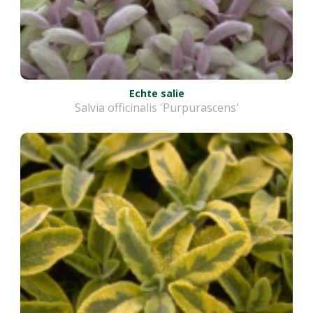
Echte salie
Salvia officinalis 'Purpurascens'