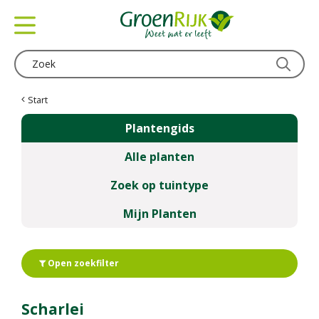
G
a
n
a
a
r
c
Start
o
Plantengids
n
t
Alle planten
e
n
Zoek op tuintype
t
Mijn Planten
Open zoekfilter
Scharlei