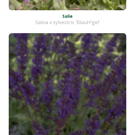
Salie
Salvia x sylvestris 'Blauh?gel'