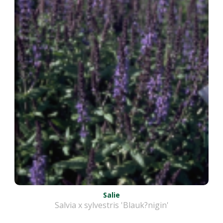
Salie
Salvia x sylvestris 'Blauk?nigin'