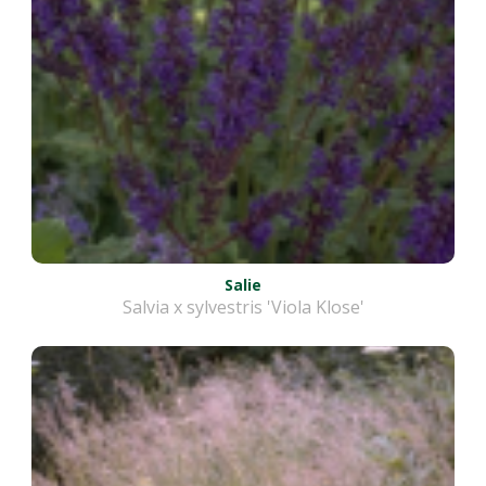
Salie
Salvia x sylvestris 'Viola Klose'