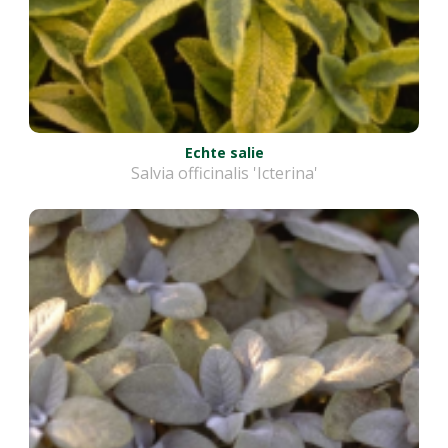
Echte salie
Salvia officinalis 'Icterina'