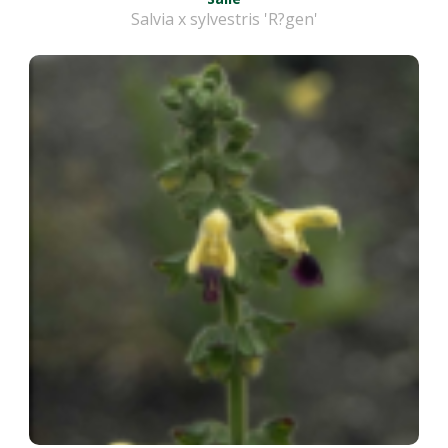
Salvia x sylvestris 'R?gen'