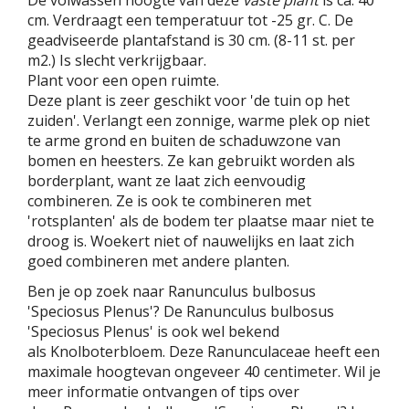
De volwassen hoogte van deze
vaste plant
is ca. 40
cm. Verdraagt een temperatuur tot -25 gr. C. De
geadviseerde plantafstand is 30 cm. (8-11 st. per
m2.) Is slecht verkrijgbaar.
Plant voor een open ruimte.
Deze plant is zeer geschikt voor 'de tuin op het
zuiden'. Verlangt een zonnige, warme plek op niet
te arme grond en buiten de schaduwzone van
bomen en heesters. Ze kan gebruikt worden als
borderplant, want ze laat zich eenvoudig
combineren. Ze is ook te combineren met
'rotsplanten' als de bodem ter plaatse maar niet te
droog is. Woekert niet of nauwelijks en laat zich
goed combineren met andere planten.
Ben je op zoek naar Ranunculus bulbosus
'Speciosus Plenus'? De Ranunculus bulbosus
'Speciosus Plenus' is ook wel bekend
als Knolboterbloem. Deze Ranunculaceae heeft een
maximale hoogtevan ongeveer 40 centimeter. Wil je
meer informatie ontvangen of tips over