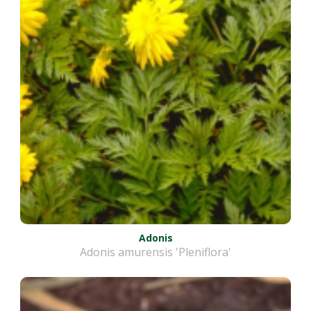
Adonis
Adonis amurensis 'Pleniflora'