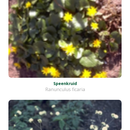
Speenkruid
Ranunculus ficaria