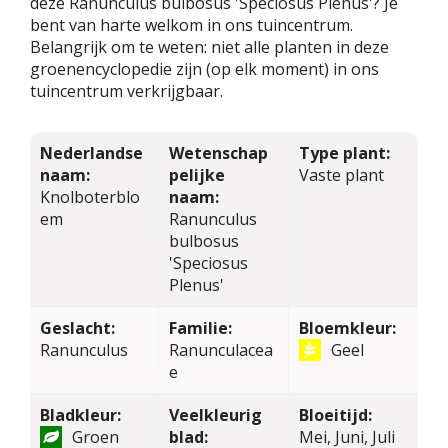
deze Ranunculus bulbosus 'Speciosus Plenus'? Je
bent van harte welkom in ons tuincentrum.
Belangrijk om te weten: niet alle planten in deze
groenencyclopedie zijn (op elk moment) in ons
tuincentrum verkrijgbaar.
Nederlandse
Wetenschap
Type plant:
naam:
pelijke
Vaste plant
Knolboterblo
naam:
em
Ranunculus
bulbosus
'Speciosus
Plenus'
Geslacht:
Familie:
Bloemkleur:
Ranunculus
Ranunculacea
Geel
e
Bladkleur:
Veelkleurig
Bloeitijd:
Groen
blad:
Mei, Juni, Juli