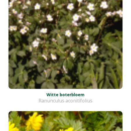
Witte boterbloem
Ranunculus aconitifolius