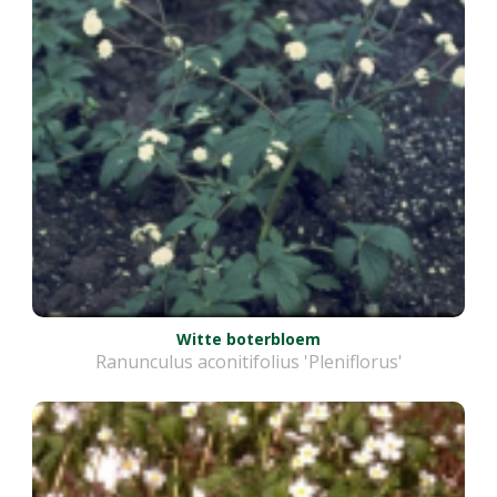
Witte boterbloem
Ranunculus aconitifolius 'Pleniflorus'