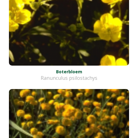
Boterbloem
Ranunculus psilostachys