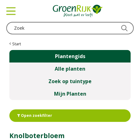
G
a
n
a
a
r
c
Start
o
Plantengids
n
t
Alle planten
e
n
Zoek op tuintype
t
Mijn Planten
Open zoekfilter
Knolboterbloem