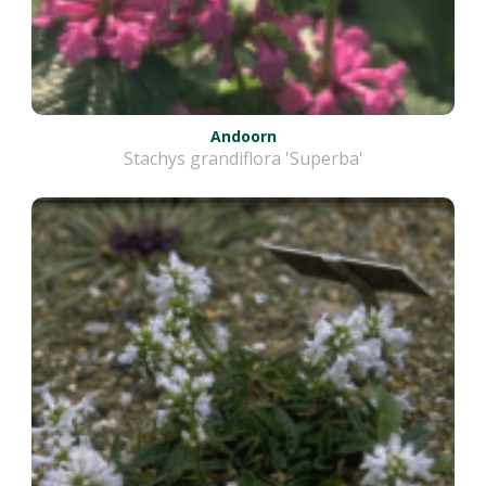
Andoorn
Stachys grandiflora 'Superba'