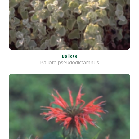
Ballote
Ballota pseudodictamnus