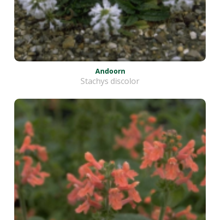
Andoorn
Stachys discolor