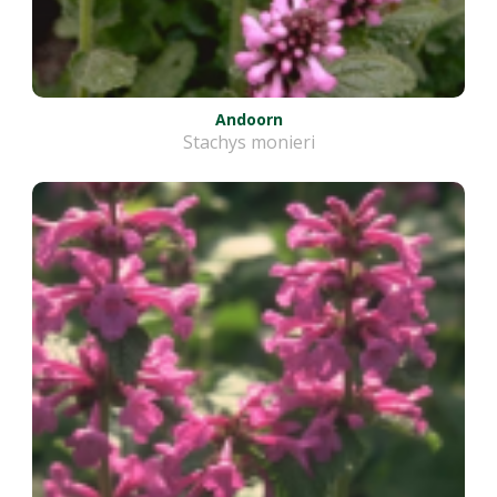
Andoorn
Stachys monieri