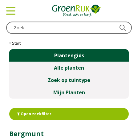
G
a
n
a
a
r
c
Start
o
Plantengids
n
t
Alle planten
e
n
Zoek op tuintype
t
Mijn Planten
Open zoekfilter
Bergmunt