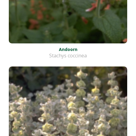
Andoorn
Stachys coccinea