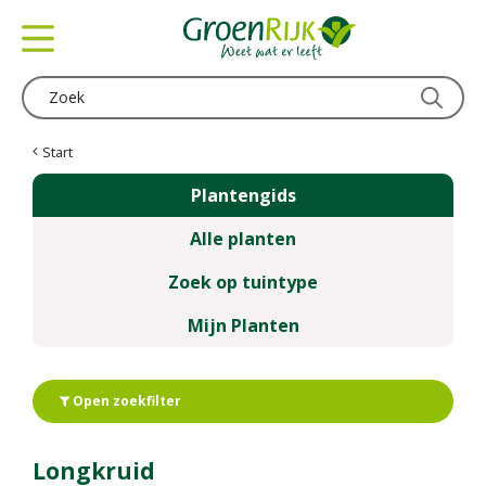
G
a
n
a
a
r
c
Start
o
Plantengids
n
t
Alle planten
e
n
Zoek op tuintype
t
Mijn Planten
Open zoekfilter
Longkruid