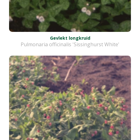
Gevlekt longkruid
Pulmonaria officinalis 'Sissinghurst White'