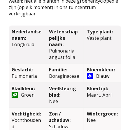
weten: niet alle planten in deze groenencyclopedie
zijn (op elk moment) in ons tuincentrum
verkrijgbaar.
Nederlandse
Wetenschap
Type plant:
naam:
pelijke
Vaste plant
Longkruid
naam:
Pulmonaria
angustifolia
Geslacht:
Familie:
Bloemkleur:
Pulmonaria
Boraginaceae
Blauw
Bladkleur:
Veelkleurig
Bloeitijd:
Groen
blad:
Maart, April
Nee
Vochtigheid:
Zon /
Wintergroen:
Vochthouden
schaduw:
Nee
d
Schaduw