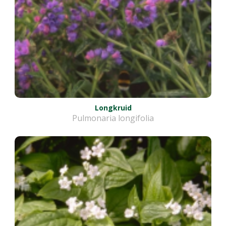
Longkruid
Pulmonaria longifolia