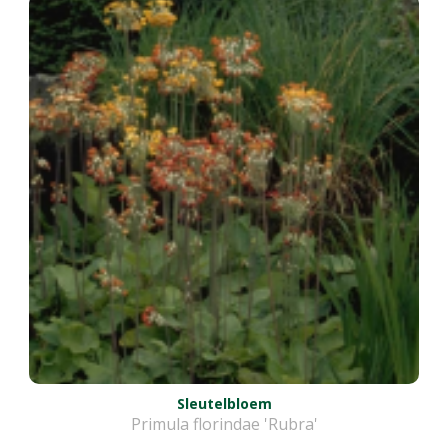
Sleutelbloem
Primula florindae 'Rubra'