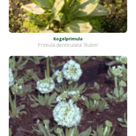
Kogelprimula
Primula denticulata 'Rubin'