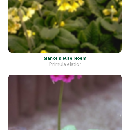
Slanke sleutelbloem
Primula elatior