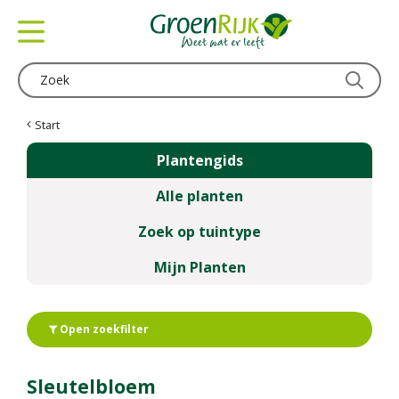
G
a
n
a
a
r
c
Start
o
Plantengids
n
t
Alle planten
e
n
Zoek op tuintype
t
Mijn Planten
Open zoekfilter
Sleutelbloem