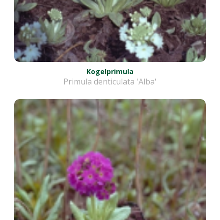
Kogelprimula
Primula denticulata 'Alba'