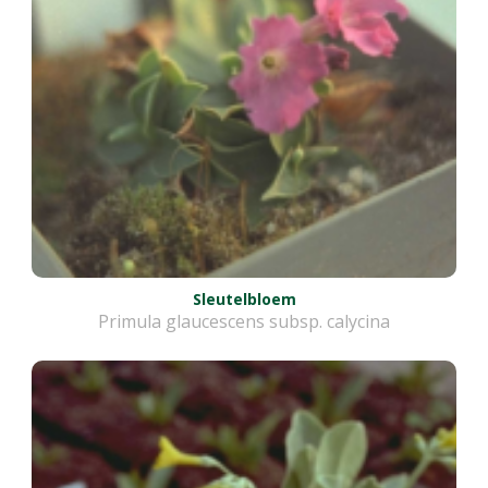
Sleutelbloem
Primula glaucescens subsp. calycina