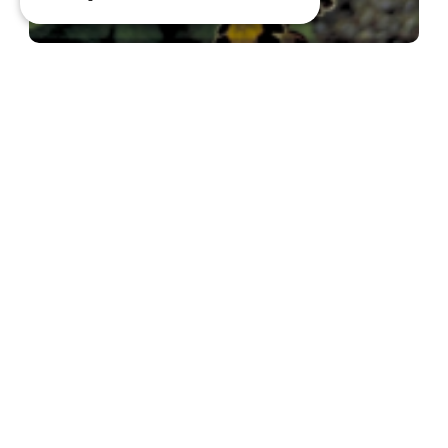
Sleutelbloem
Primula Gold Lace Hybrids