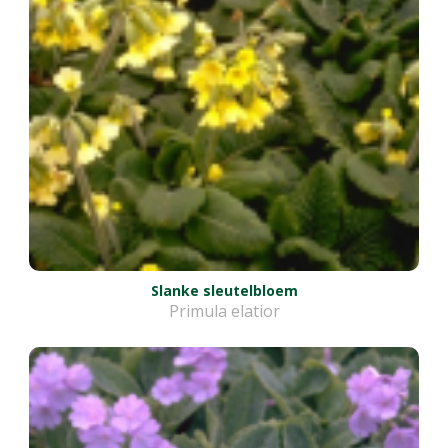
Slanke sleutelbloem
Primula elatior