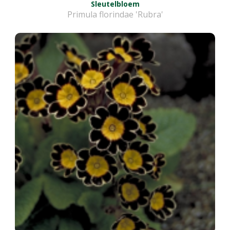
Sleutelbloem
Primula florindae 'Rubra'