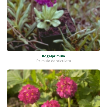
Kogelprimula
Primula denticulata