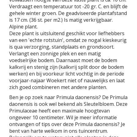
Verdraagt een temperatuur tot -20 gr. C. en blijft de
gehele winter groen. De geadviseerde plantafstand
is 17 cm. (36 st. per m2.) Is matig verkrijgbaar.
Alpine plant.
Deze plant is uitsluitend geschikt voor liefhebbers
van een 'echte rotstuin', omdat ze nogal kieskeurig
is qua verzorging, standplaats en grondsoort.
Verlangt een zonnige plek en een matig
voedselrijke bodem. Daarnaast moet de bodem
kalkvrij en stenig zijn (kalkvrij split door de bodem
werken) en bij voorkeur licht vochtig in de periode
voorjaar-najaar Woekert niet of nauwelijks en laat
zich goed combineren met andere planten.
Ben je op zoek naar Primula daonensis? De Primula
daonensis is ook wel bekend als Sleutelbloem. Deze
Primulaceae heeft een maximale hoogtevan
ongeveer 10 centimeter. Wil je meer informatie
ontvangen of tips over deze Primula daonensis? Je
bent van harte welkom in ons tuincentrum.