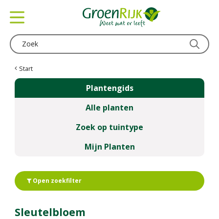
G
a
n
a
a
r
c
Start
o
Plantengids
n
t
Alle planten
e
n
Zoek op tuintype
t
Mijn Planten
Open zoekfilter
Sleutelbloem