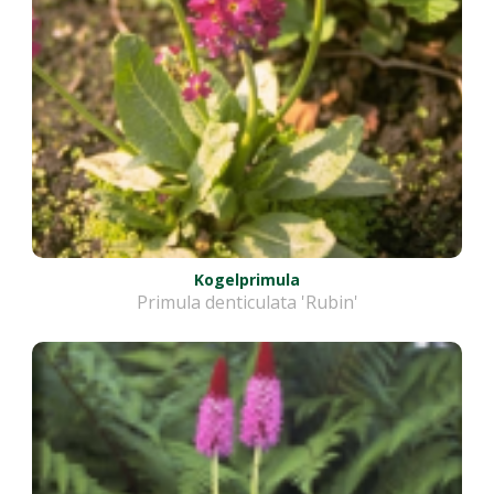
Kogelprimula
Primula denticulata 'Rubin'