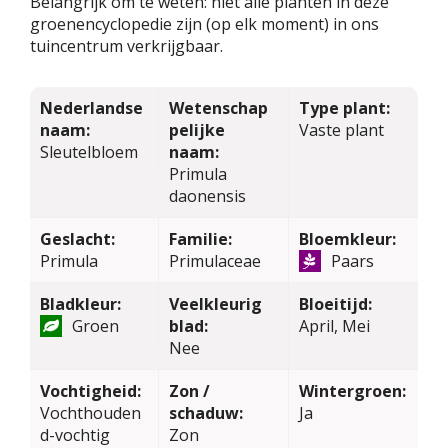
Belangrijk om te weten: niet alle planten in deze
groenencyclopedie zijn (op elk moment) in ons
tuincentrum verkrijgbaar.
Nederlandse
Wetenschap
Type plant:
naam:
pelijke
Vaste plant
Sleutelbloem
naam:
Primula
daonensis
Geslacht:
Familie:
Bloemkleur:
Primula
Primulaceae
Paars
Bladkleur:
Veelkleurig
Bloeitijd:
Groen
blad:
April, Mei
Nee
Vochtigheid:
Zon /
Wintergroen:
Vochthouden
schaduw:
Ja
d-vochtig
Zon