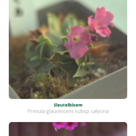
Sleutelbloem
Primula glaucescens subsp. calycina