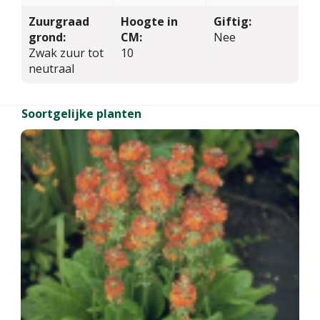
Zuurgraad
Hoogte in
Giftig:
grond:
CM:
Nee
Zwak zuur tot
10
neutraal
Soortgelijke planten