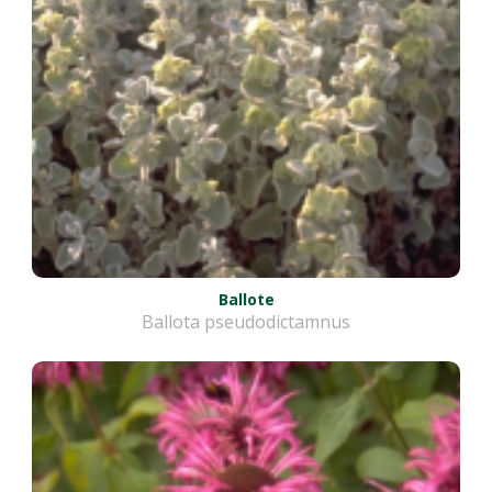
Ballote
Ballota pseudodictamnus