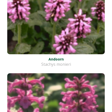
Andoorn
Stachys monieri