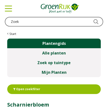
G
a
n
a
a
r
c
Start
o
Plantengids
n
t
Alle planten
e
n
Zoek op tuintype
t
Mijn Planten
Open zoekfilter
Scharnierbloem