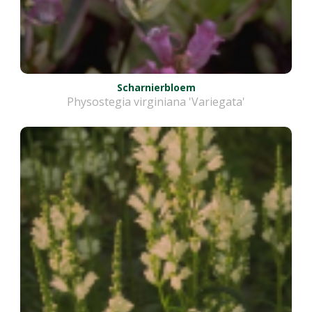
Scharnierbloem
Physostegia virginiana 'Variegata'