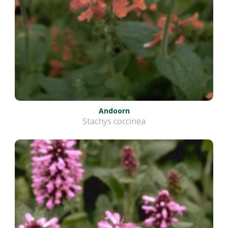
Andoorn
Stachys coccinea