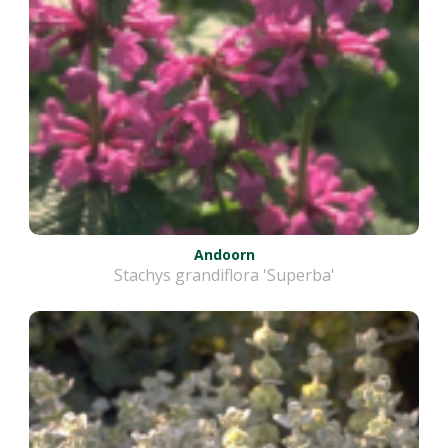
Andoorn
Stachys grandiflora 'Superba'