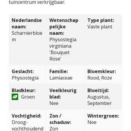
tuincentrum verkrijgbaar.
Nederlandse
Wetenschap
Type plant:
naam:
pelijke
Vaste plant
Scharnierbloe
naam:
m
Physostegia
virginiana
'Bouquet
Rose'
Geslacht:
Familie:
Bloemkleur:
Physostegia
Lamiaceae
Rood, Roze
Bladkleur:
Veelkleurig
Bloeitijd:
Groen
blad:
Augustus,
Nee
September
Vochtigheid:
Zon /
Wintergroen:
Droog-
schaduw:
Nee
vochthoudend
Zon