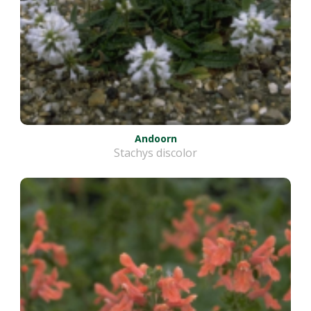
Andoorn
Stachys discolor