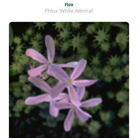
Flox
Phlox 'White Admiral'