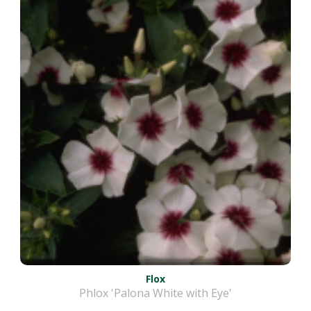
Flox
Phlox 'Palona White with Eye'