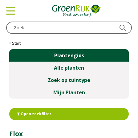
G
a
n
a
a
r
c
Start
o
Plantengids
n
t
Alle planten
e
n
Zoek op tuintype
t
Mijn Planten
Open zoekfilter
Flox