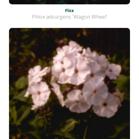
Flox
Phlox adsurgens 'Wagon Wheel'