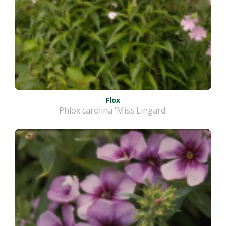
Flox
Phlox carolina 'Miss Lingard'