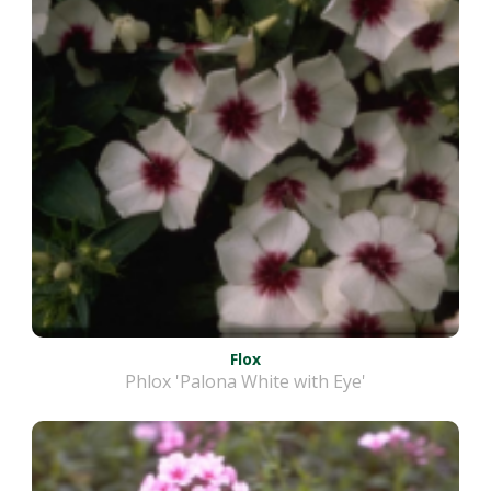
Flox
Phlox 'Palona White with Eye'