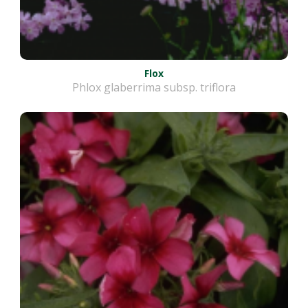
Flox
Phlox glaberrima subsp. triflora