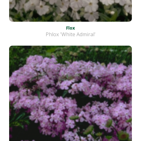
Flox
Phlox 'White Admiral'