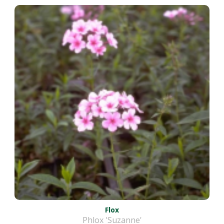
Flox
Phlox 'Suzanne'