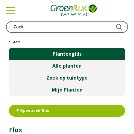
G
a
n
a
a
r
c
Start
o
Plantengids
n
t
Alle planten
e
n
Zoek op tuintype
t
Mijn Planten
Open zoekfilter
Flox