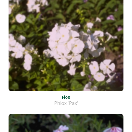
Flox
Phlox 'Pax'