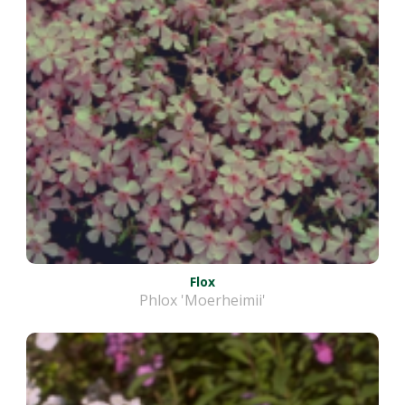
Flox
Phlox 'Moerheimii'