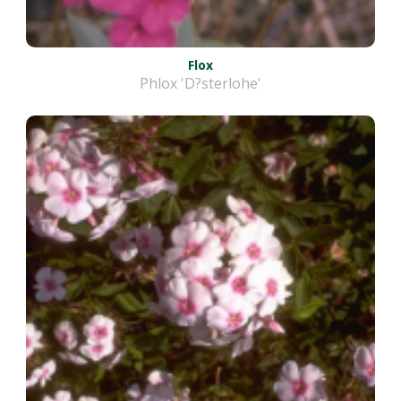
Flox
Phlox 'D?sterlohe'