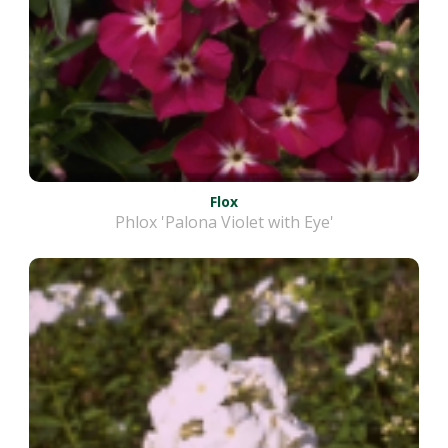
Flox
Phlox 'Palona Violet with Eye'