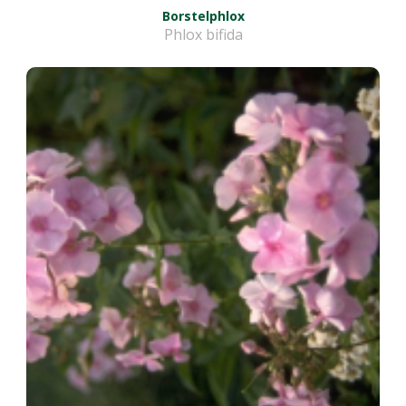
Borstelphlox
Phlox bifida