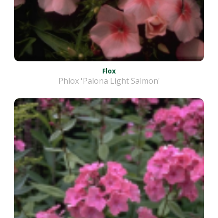
Flox
Phlox 'Palona Light Salmon'