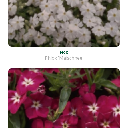
Flox
Phlox 'Maischnee'