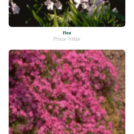
Flox
Phlox 'Hilda'