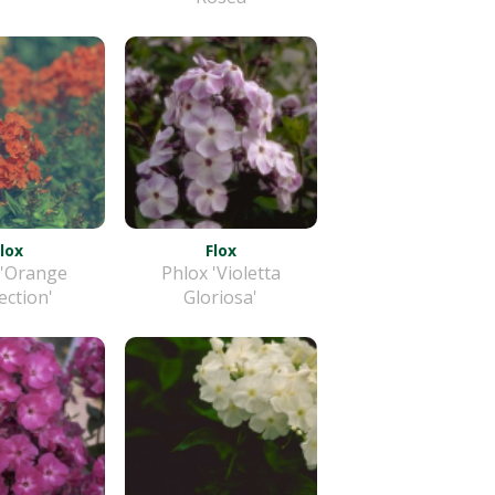
Flox
Flox
 'Orange
Phlox 'Violetta
ection'
Gloriosa'