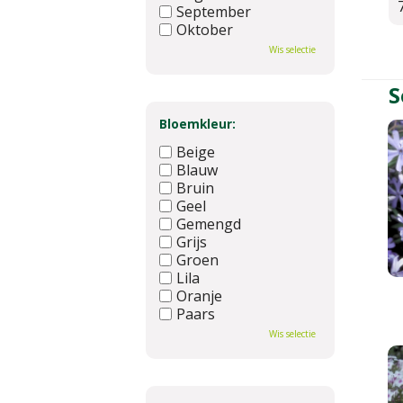
September
Oktober
November
Wis selectie
December
S
Bloemkleur:
Beige
Blauw
Bruin
Geel
Gemengd
Grijs
Groen
Lila
Oranje
Paars
Rood
Wis selectie
Roze
Wit
Zwart