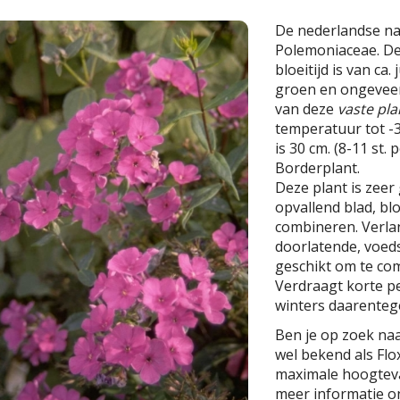
De nederlandse n
Polemoniaceae. De
bloeitijd is van ca.
groen en ongeveer
van deze
vaste pla
temperatuur tot -3
is 30 cm. (8-11 st. 
Borderplant.
Deze plant is zeer 
opvallend blad, bl
combineren. Verla
doorlatende, voeds
geschikt om te com
Verdraagt korte p
winters daarentege
Ben je op zoek naa
wel bekend als Fl
maximale hoogteva
meer informatie o