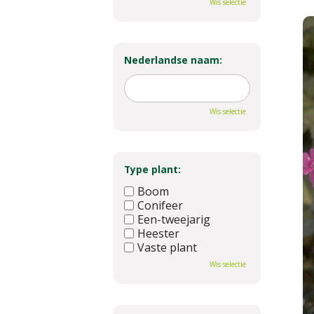
Wis selectie
Nederlandse naam:
Wis selectie
Type plant:
Boom
Conifeer
Een-tweejarig
Heester
Vaste plant
Wis selectie