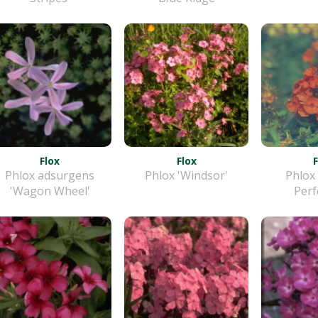
Flox
Flox
Phlox adsurgens
Phlox 'Windsor'
Phlox
'Wagon Wheel'
Perf