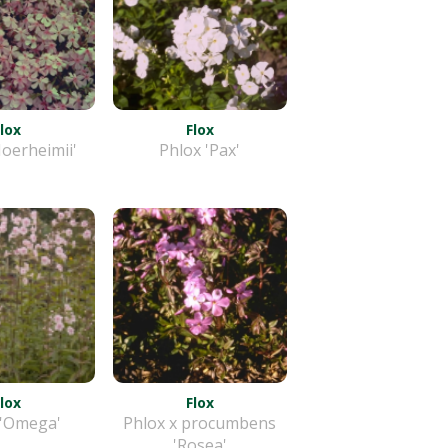
Flox
Flox
oerheimii'
Phlox 'Pax'
Flox
Flox
 'Omega'
Phlox x procumbens
'Rosea'