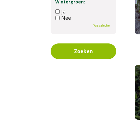
Wintergroen:
Ja
Nee
Wis selectie