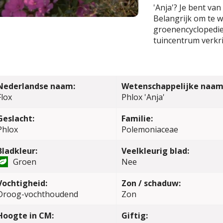
'Anja'? Je bent va
Belangrijk om te we
groenencyclopedie 
tuincentrum verkri
Nederlandse naam:
Wetenschappelijke naam
Flox
Phlox 'Anja'
Geslacht:
Familie:
Phlox
Polemoniaceae
Bladkleur:
Veelkleurig blad:
Groen
Nee
Vochtigheid:
Zon / schaduw:
Droog-vochthoudend
Zon
Hoogte in CM:
Giftig: