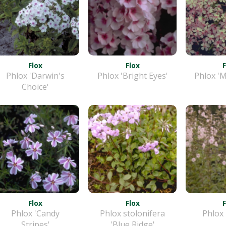
Flox
Flox
Phlox 'Darwin's
Phlox 'Bright Eyes'
Phlox 'M
Choice'
Flox
Flox
Phlox 'Candy
Phlox stolonifera
Phlox
Stripes'
'Blue Ridge'