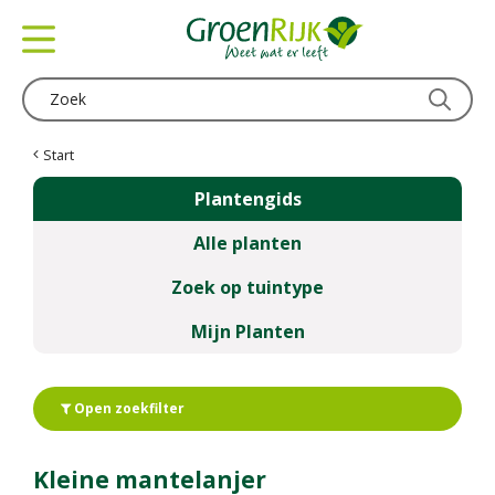
G
a
n
a
a
r
c
Start
o
Plantengids
n
t
Alle planten
e
n
Zoek op tuintype
t
Mijn Planten
Open zoekfilter
Kleine mantelanjer