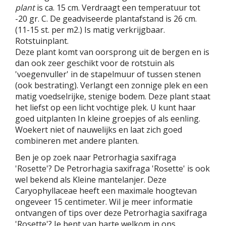
plant
is ca. 15 cm. Verdraagt een temperatuur tot
-20 gr. C. De geadviseerde plantafstand is 26 cm.
(11-15 st. per m2.) Is matig verkrijgbaar.
Rotstuinplant.
Deze plant komt van oorsprong uit de bergen en is
dan ook zeer geschikt voor de rotstuin als
'voegenvuller' in de stapelmuur of tussen stenen
(ook bestrating). Verlangt een zonnige plek en een
matig voedselrijke, stenige bodem. Deze plant staat
het liefst op een licht vochtige plek. U kunt haar
goed uitplanten In kleine groepjes of als eenling.
Woekert niet of nauwelijks en laat zich goed
combineren met andere planten.
Ben je op zoek naar Petrorhagia saxifraga
'Rosette'? De Petrorhagia saxifraga 'Rosette' is ook
wel bekend als Kleine mantelanjer. Deze
Caryophyllaceae heeft een maximale hoogtevan
ongeveer 15 centimeter. Wil je meer informatie
ontvangen of tips over deze Petrorhagia saxifraga
'Rosette'? Je bent van harte welkom in ons