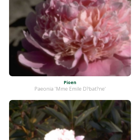
Pioen
Paeonia 'Mme Emile D?bat?ne'