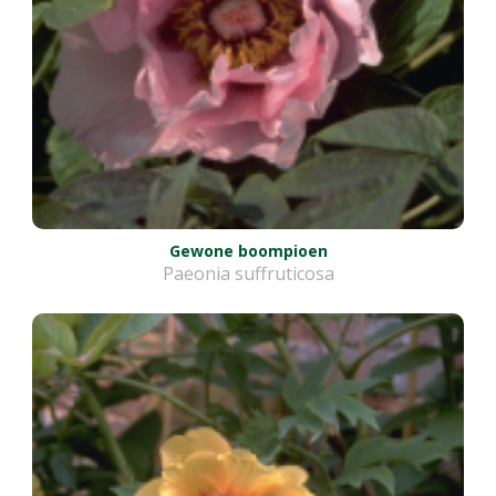
Gewone boompioen
Paeonia suffruticosa