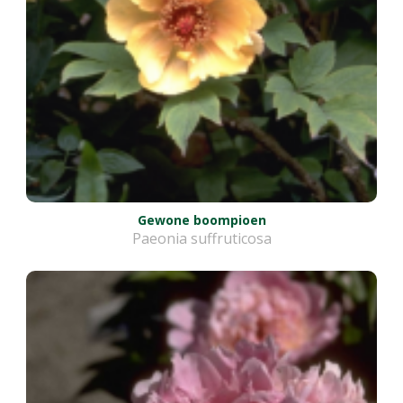
Gewone boompioen
Paeonia suffruticosa