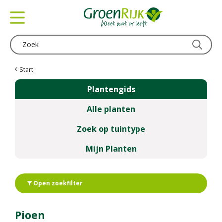
G
a
n
a
a
r
c
Start
o
Plantengids
n
t
Alle planten
e
n
Zoek op tuintype
t
Mijn Planten
Open zoekfilter
Pioen