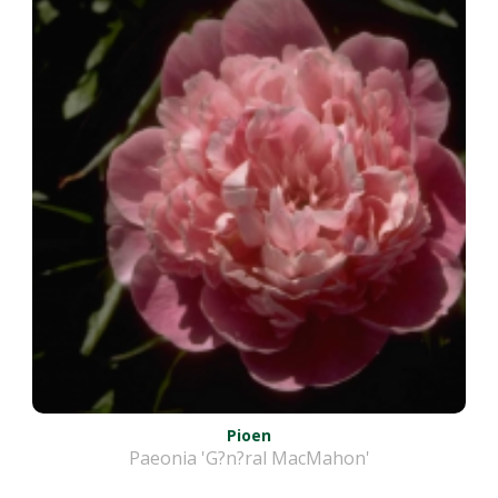
Pioen
Paeonia 'G?n?ral MacMahon'