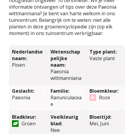
hoogtevan ongeveer 70 centimeter. Wil je meer
informatie ontvangen of tips over deze Paeonia
wittmanniana? Je bent van harte welkom in ons
tuincentrum. Belangrijk om te weten: niet alle
planten in deze groenencyclopedie zijn (op elk
moment) in ons tuincentrum verkrijgbaar.
Nederlandse
Wetenschap
Type plant:
naam:
pelijke
Vaste plant
Pioen
naam:
Paeonia
wittmanniana
Geslacht:
Familie:
Bloemkleur:
Paeonia
Ranunculacea
Roze
e
Bladkleur:
Veelkleurig
Bloeitijd:
Groen
blad:
Mei, Juni
Nee