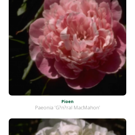
Pioen
Paeonia 'G?n?ral MacMahon'