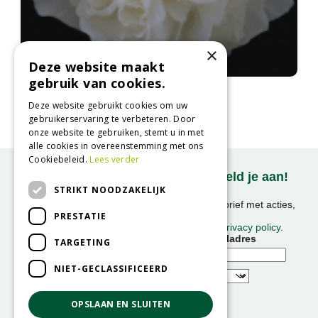
×
Deze website maakt
gebruik van cookies.
Pioen
Paeonia 'Shirley Temple'
Deze website gebruikt cookies om uw
gebruikerservaring te verbeteren. Door
onze website te gebruiken, stemt u in met
alle cookies in overeenstemming met ons
Cookiebeleid.
Lees verder
Onze nieuwsbrief ontvangen? Meld je aan!
STRIKT NOODZAKELIJK
Ontvang ongeveer 1x per week onze nieuwsbrief met acties,
PRESTATIE
nieuws & activiteiten!
We slaan uw gegevens op conform onze
privacy policy
.
Voornaam
E-mailadres
TARGETING
NIET-GECLASSIFICEERD
OPSLAAN EN SLUITEN