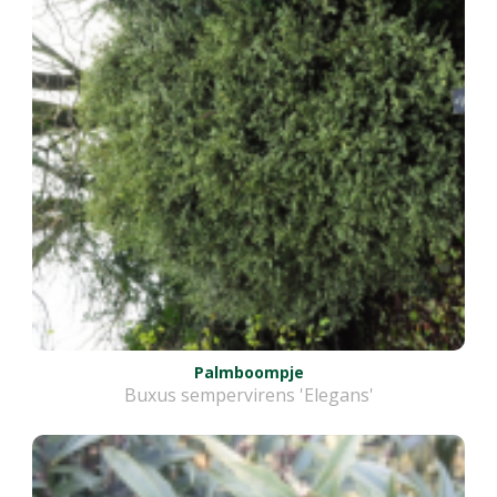
Palmboompje
Buxus sempervirens 'Elegans'