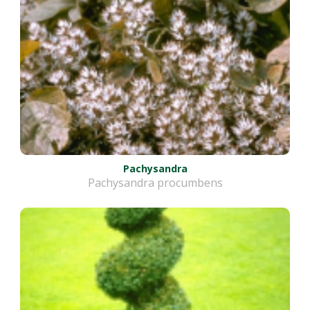
Pachysandra
Pachysandra procumbens