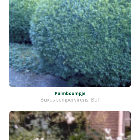
Palmboompje
Buxus sempervirens 'Bol'