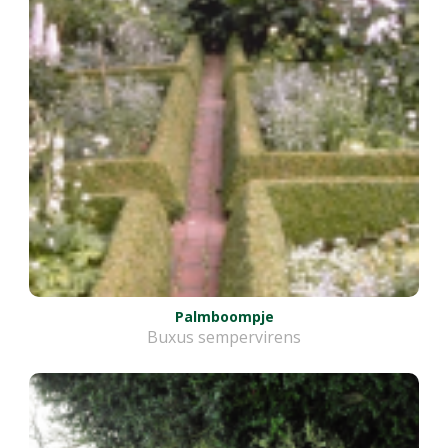
Palmboompje
Buxus sempervirens