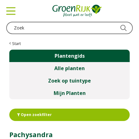
G
a
n
a
a
r
c
Start
o
Plantengids
n
t
Alle planten
e
n
Zoek op tuintype
t
Mijn Planten
Open zoekfilter
Pachysandra