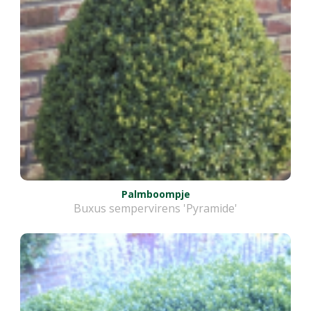
Palmboompje
Buxus sempervirens 'Pyramide'