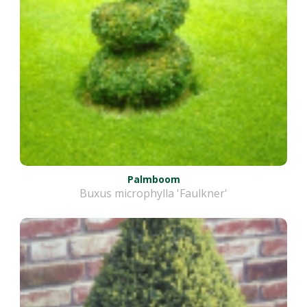
Palmboom
Buxus microphylla 'Faulkner'