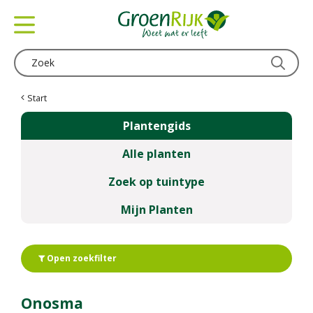
G
a
n
a
a
r
c
Start
o
Plantengids
n
t
Alle planten
e
n
Zoek op tuintype
t
Mijn Planten
Open zoekfilter
Onosma