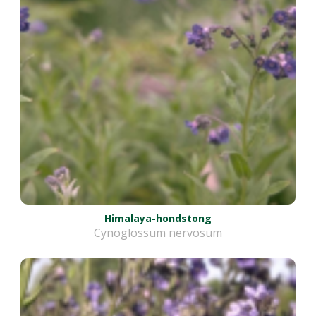
Himalaya-hondstong
Cynoglossum nervosum