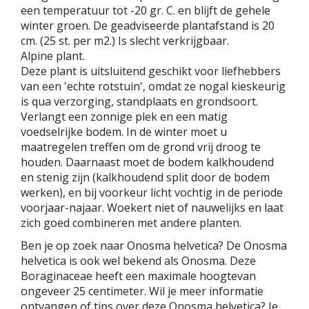
een temperatuur tot -20 gr. C. en blijft de gehele
winter groen. De geadviseerde plantafstand is 20
cm. (25 st. per m2.) Is slecht verkrijgbaar.
Alpine plant.
Deze plant is uitsluitend geschikt voor liefhebbers
van een 'echte rotstuin', omdat ze nogal kieskeurig
is qua verzorging, standplaats en grondsoort.
Verlangt een zonnige plek en een matig
voedselrijke bodem. In de winter moet u
maatregelen treffen om de grond vrij droog te
houden. Daarnaast moet de bodem kalkhoudend
en stenig zijn (kalkhoudend split door de bodem
werken), en bij voorkeur licht vochtig in de periode
voorjaar-najaar. Woekert niet of nauwelijks en laat
zich goed combineren met andere planten.
Ben je op zoek naar Onosma helvetica? De Onosma
helvetica is ook wel bekend als Onosma. Deze
Boraginaceae heeft een maximale hoogtevan
ongeveer 25 centimeter. Wil je meer informatie
ontvangen of tips over deze Onosma helvetica? Je