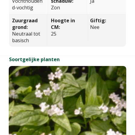
Vochthouden
schaduw:
Ja
d-vochtig
Zon
Zuurgraad
Hoogte in
Giftig:
grond:
CM:
Nee
Neutraal tot
25
basisch
Soortgelijke planten