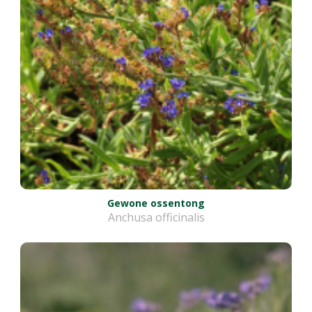
Gewone ossentong
Anchusa officinalis