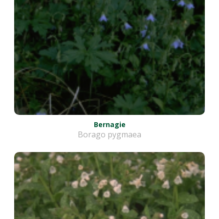
Bernagie
Borago pygmaea