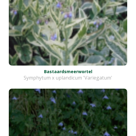
Bastaardsmeerwortel
Symphytum x uplandicum 'Variegatum'