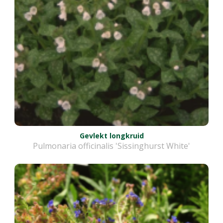
Gevlekt longkruid
Pulmonaria officinalis 'Sissinghurst White'