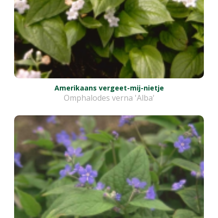
Amerikaans vergeet-mij-nietje
Omphalodes verna 'Alba'