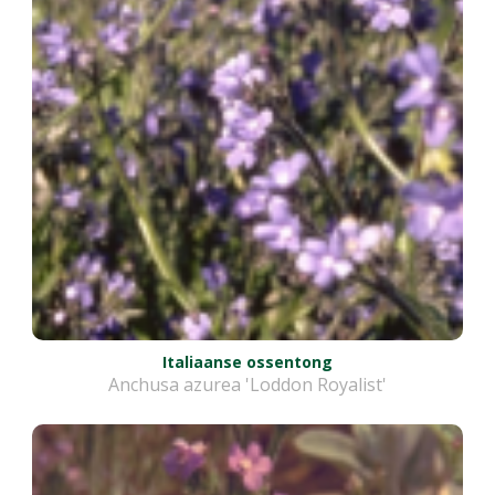
Italiaanse ossentong
Anchusa azurea 'Loddon Royalist'