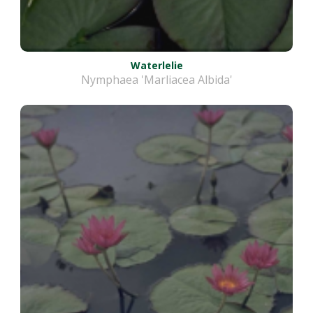
Waterlelie
Nymphaea 'Marliacea Albida'