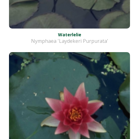
Waterlelie
Nymphaea 'Laydekeri Purpurata'