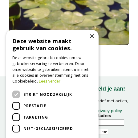
×
Deze website maakt
gebruik van cookies.
Gele plomp
Nuphar lutea
Deze website gebruikt cookies om uw
gebruikerservaring te verbeteren. Door
onze website te gebruiken, stemt u in met
alle cookies in overeenstemming met ons
Cookiebeleid.
Lees verder
Onze nieuwsbrief ontvangen? Meld je aan!
STRIKT NOODZAKELIJK
Ontvang ongeveer 1x per week onze nieuwsbrief met acties,
PRESTATIE
nieuws & activiteiten!
We slaan uw gegevens op conform onze
privacy policy
.
Voornaam
E-mailadres
TARGETING
NIET-GECLASSIFICEERD