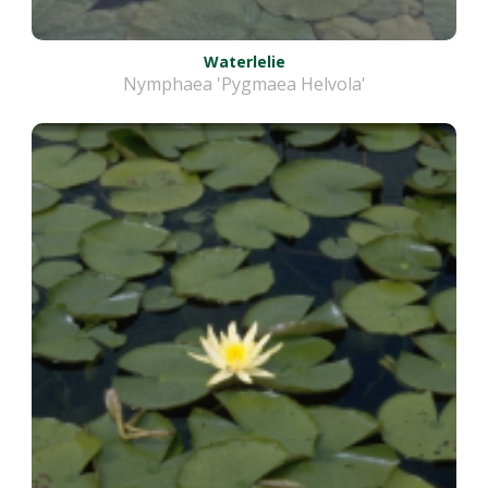
Waterlelie
Nymphaea 'Pygmaea Helvola'