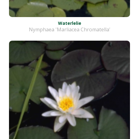
Waterlelie
Nymphaea 'Marliacea Chromatella'