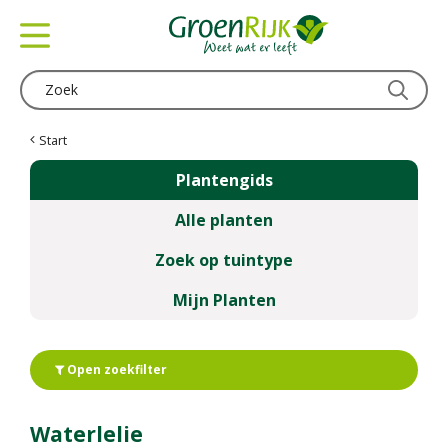
G
a
n
a
a
r
c
Start
o
Plantengids
n
t
Alle planten
e
n
Zoek op tuintype
t
Mijn Planten
Open zoekfilter
Waterlelie