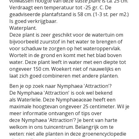
volwassen hoogte van deze
vaste plant
is ca. 25 cm.
Verdraagt een temperatuur tot -25 gr. C. De
geadviseerde plantafstand is 58 cm. (1-3 st. per m2.)
Is goed verkrijgbaar.
Waterplant.
Deze plant is zeer geschikt voor de watertuin om
bijvoorbeeld zuurstof in het water te brengen of
voor schaduw te zorgen op het wateroppervlak.
Wortelt in de grond en komt met het blad boven
water. Deze plant leeft in water met een diepte tot
ongeveer 150 cm. Woekert niet of nauwelijks en
laat zich goed combineren met andere planten.
Ben je op zoek naar Nymphaea 'Attraction'?
De Nymphaea 'Attraction' is ook wel bekend
als Waterlelie. Deze Nymphaeaceae heeft een
maximale hoogtevan ongeveer 25 centimeter. Wil je
meer informatie ontvangen of tips over
deze Nymphaea 'Attraction'? Je bent van harte
welkom in ons tuincentrum. Belangrijk om te
weten: niet alle planten in deze groenencyclopedie