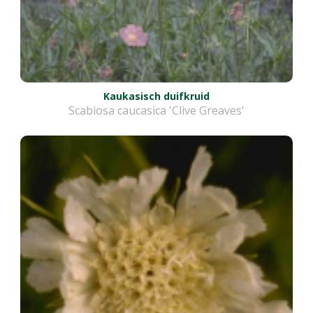
Kaukasisch duifkruid
Scabiosa caucasica 'Clive Greaves'