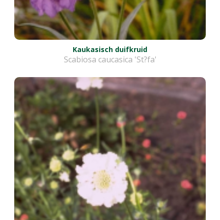
Kaukasisch duifkruid
Scabiosa caucasica 'St?fa'