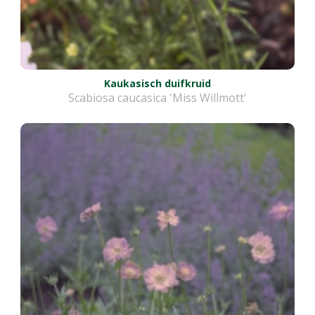
Kaukasisch duifkruid
Scabiosa caucasica 'Miss Willmott'