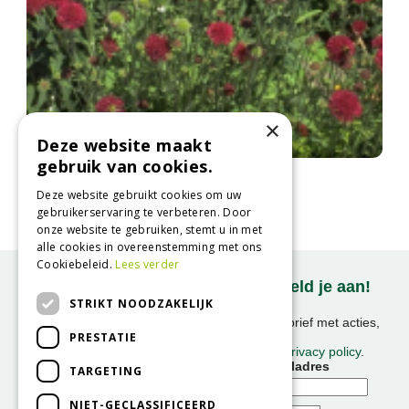
×
Deze website maakt
gebruik van cookies.
Knautia
Knautia macedonica
Deze website gebruikt cookies om uw
gebruikerservaring te verbeteren. Door
onze website te gebruiken, stemt u in met
alle cookies in overeenstemming met ons
Cookiebeleid.
Lees verder
Onze nieuwsbrief ontvangen? Meld je aan!
STRIKT NOODZAKELIJK
Ontvang ongeveer 1x per week onze nieuwsbrief met acties,
PRESTATIE
nieuws & activiteiten!
We slaan uw gegevens op conform onze
privacy policy
.
Voornaam
E-mailadres
TARGETING
NIET-GECLASSIFICEERD