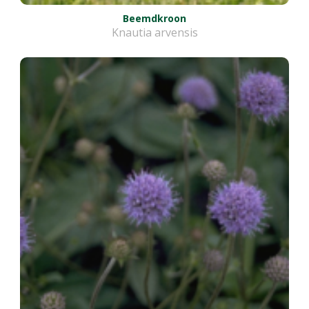
Beemdkroon
Knautia arvensis