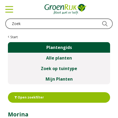
G
a
n
a
a
r
c
Start
o
Plantengids
n
t
Alle planten
e
n
Zoek op tuintype
t
Mijn Planten
Open zoekfilter
Morina