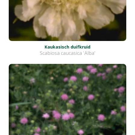
Kaukasisch duifkruid
Scabiosa caucasica 'Alba'