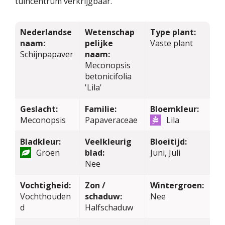
tuincentrum verkrijgbaar.
Nederlandse
Wetenschap
Type plant:
naam:
pelijke
Vaste plant
Schijnpapaver
naam:
Meconopsis
betonicifolia
'Lila'
Geslacht:
Familie:
Bloemkleur:
Meconopsis
Papaveraceae
Lila
Bladkleur:
Veelkleurig
Bloeitijd:
Groen
blad:
Juni, Juli
Nee
Vochtigheid:
Zon /
Wintergroen:
Vochthouden
schaduw:
Nee
d
Halfschaduw