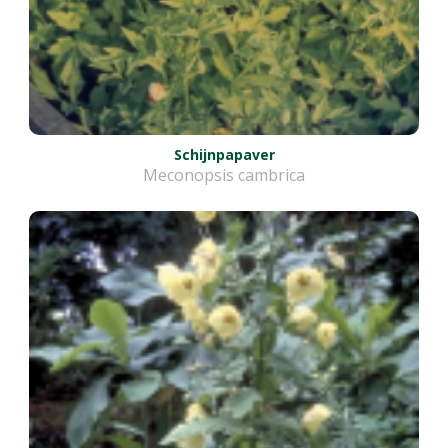
Schijnpapaver
Meconopsis cambrica