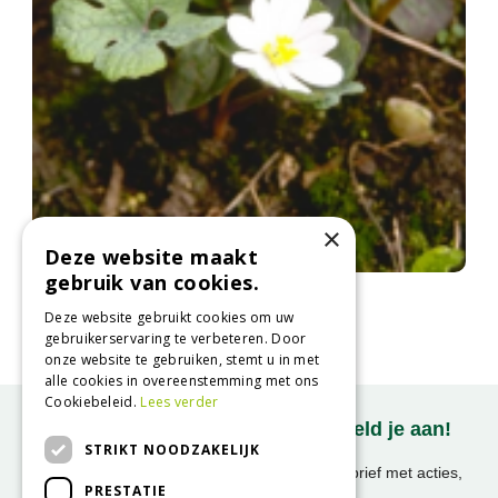
×
Deze website maakt
gebruik van cookies.
Bloedwortel
Sanguinaria canadensis
Deze website gebruikt cookies om uw
gebruikerservaring te verbeteren. Door
onze website te gebruiken, stemt u in met
alle cookies in overeenstemming met ons
Cookiebeleid.
Lees verder
Onze nieuwsbrief ontvangen? Meld je aan!
STRIKT NOODZAKELIJK
Ontvang ongeveer 1x per week onze nieuwsbrief met acties,
PRESTATIE
nieuws & activiteiten!