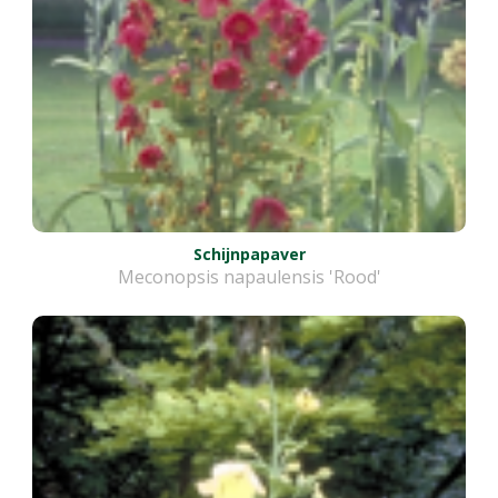
Schijnpapaver
Meconopsis napaulensis 'Rood'