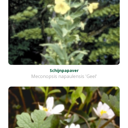
Schijnpapaver
Meconopsis napaulensis 'Geel'