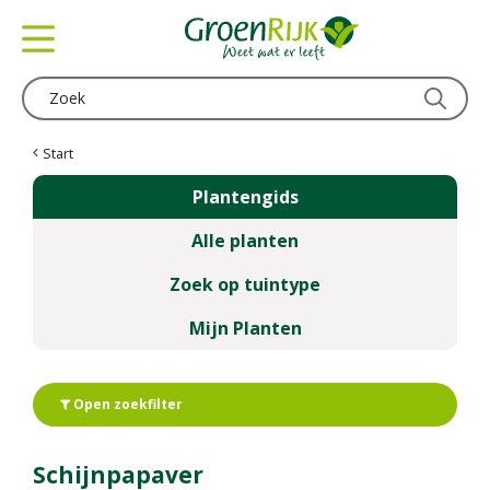
G
a
n
a
a
r
c
Start
o
Plantengids
n
t
Alle planten
e
n
Zoek op tuintype
t
Mijn Planten
Open zoekfilter
Schijnpapaver