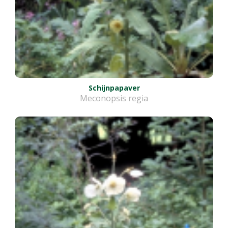
Schijnpapaver
Meconopsis regia