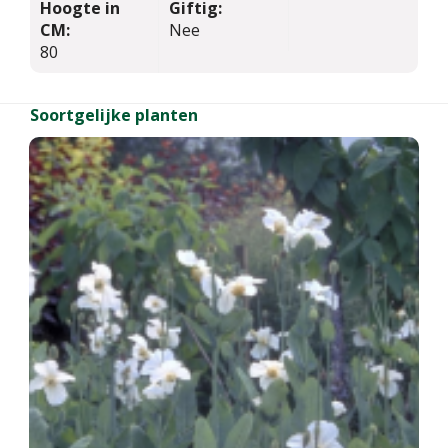
Hoogte in
Giftig:
CM:
Nee
80
Soortgelijke planten