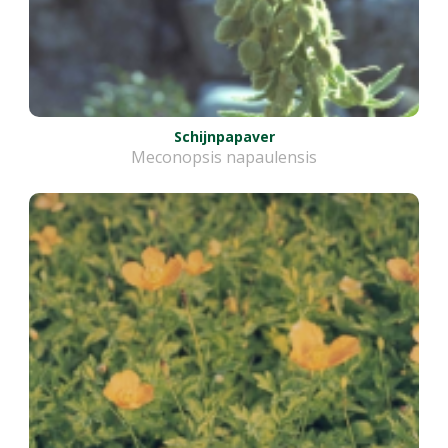
Schijnpapaver
Meconopsis napaulensis