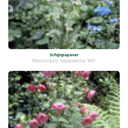
Schijnpapaver
Meconopsis napaulensis 'Wit'