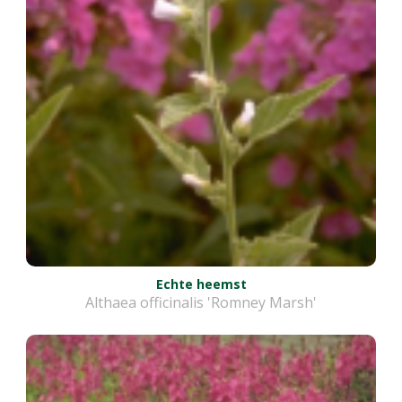
Echte heemst
Althaea officinalis 'Romney Marsh'