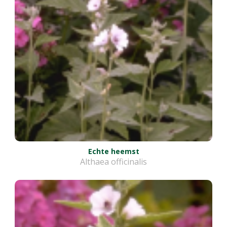
Echte heemst
Althaea officinalis