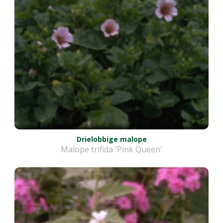
Drielobbige malope
Malope trifida 'Pink Queen'