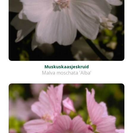
Muskuskaasjeskruid
Malva moschata 'Alba'