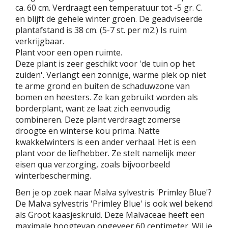
ca. 60 cm. Verdraagt een temperatuur tot -5 gr. C.
en blijft de gehele winter groen. De geadviseerde
plantafstand is 38 cm. (5-7 st. per m2.) Is ruim
verkrijgbaar.
Plant voor een open ruimte.
Deze plant is zeer geschikt voor 'de tuin op het
zuiden'. Verlangt een zonnige, warme plek op niet
te arme grond en buiten de schaduwzone van
bomen en heesters. Ze kan gebruikt worden als
borderplant, want ze laat zich eenvoudig
combineren. Deze plant verdraagt zomerse
droogte en winterse kou prima. Natte
kwakkelwinters is een ander verhaal. Het is een
plant voor de liefhebber. Ze stelt namelijk meer
eisen qua verzorging, zoals bijvoorbeeld
winterbescherming.
Ben je op zoek naar Malva sylvestris 'Primley Blue'?
De Malva sylvestris 'Primley Blue' is ook wel bekend
als Groot kaasjeskruid. Deze Malvaceae heeft een
maximale hoogtevan ongeveer 60 centimeter. Wil je