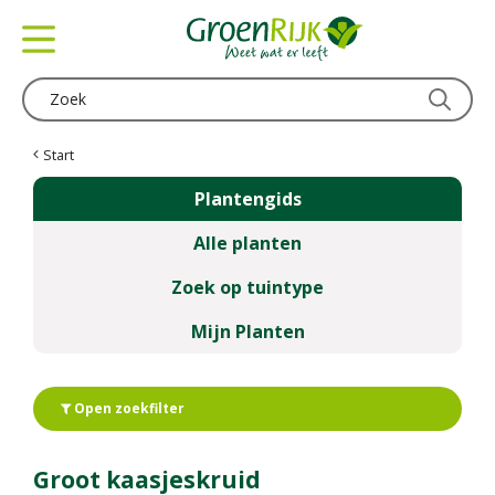
G
a
n
a
a
r
c
Start
o
Plantengids
n
t
Alle planten
e
n
Zoek op tuintype
t
Mijn Planten
Open zoekfilter
Groot kaasjeskruid