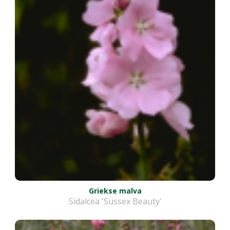
Griekse malva
Sidalcea 'Sussex Beauty'