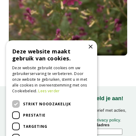
×
Deze website maakt
gebruik van cookies.
Cuphea
Cuphea pallida
Deze website gebruikt cookies om uw
gebruikerservaring te verbeteren. Door
onze website te gebruiken, stemt u in met
alle cookies in overeenstemming met ons
Cookiebeleid.
Lees verder
Onze nieuwsbrief ontvangen? Meld je aan!
STRIKT NOODZAKELIJK
Ontvang ongeveer 1x per week onze nieuwsbrief met acties,
PRESTATIE
nieuws & activiteiten!
We slaan uw gegevens op conform onze
privacy policy
.
Voornaam
E-mailadres
TARGETING