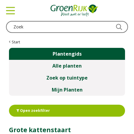
G
a
n
a
a
r
c
Start
o
Plantengids
n
t
Alle planten
e
n
Zoek op tuintype
t
Mijn Planten
Open zoekfilter
Grote kattenstaart