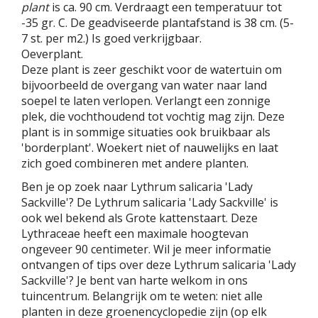
plant
is ca. 90 cm. Verdraagt een temperatuur tot
-35 gr. C. De geadviseerde plantafstand is 38 cm. (5-
7 st. per m2.) Is goed verkrijgbaar.
Oeverplant.
Deze plant is zeer geschikt voor de watertuin om
bijvoorbeeld de overgang van water naar land
soepel te laten verlopen. Verlangt een zonnige
plek, die vochthoudend tot vochtig mag zijn. Deze
plant is in sommige situaties ook bruikbaar als
'borderplant'. Woekert niet of nauwelijks en laat
zich goed combineren met andere planten.
Ben je op zoek naar Lythrum salicaria 'Lady
Sackville'? De Lythrum salicaria 'Lady Sackville' is
ook wel bekend als Grote kattenstaart. Deze
Lythraceae heeft een maximale hoogtevan
ongeveer 90 centimeter. Wil je meer informatie
ontvangen of tips over deze Lythrum salicaria 'Lady
Sackville'? Je bent van harte welkom in ons
tuincentrum. Belangrijk om te weten: niet alle
planten in deze groenencyclopedie zijn (op elk