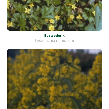
Boswederik
Lysimachia nemorum