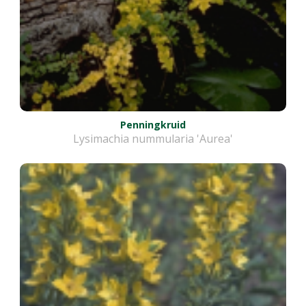
Penningkruid
Lysimachia nummularia 'Aurea'