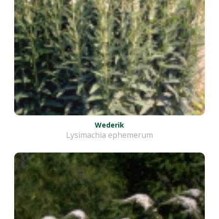
Wederik
Lysimachia ephemerum