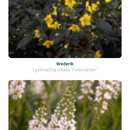
Wederik
Lysimachia ciliata 'Firecracker'