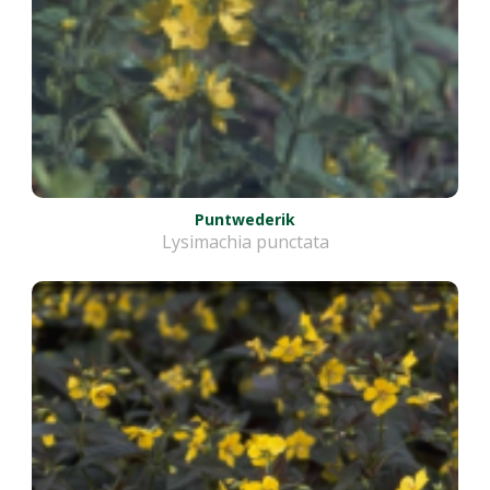
Puntwederik
Lysimachia punctata