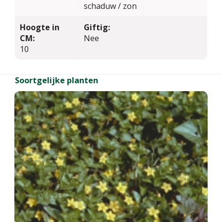
schaduw / zon
Hoogte in
Giftig:
CM:
Nee
10
Soortgelijke planten