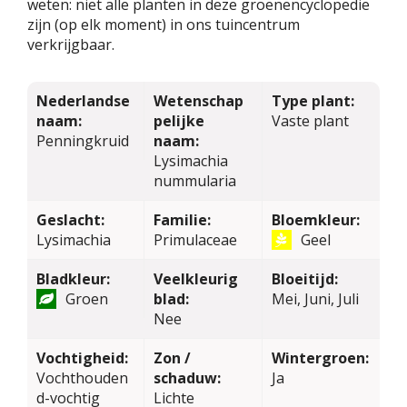
weten: niet alle planten in deze groenencyclopedie
zijn (op elk moment) in ons tuincentrum
verkrijgbaar.
Nederlandse
Wetenschap
Type plant:
naam:
pelijke
Vaste plant
Penningkruid
naam:
Lysimachia
nummularia
Geslacht:
Familie:
Bloemkleur:
Lysimachia
Primulaceae
Geel
Bladkleur:
Veelkleurig
Bloeitijd:
Groen
blad:
Mei, Juni, Juli
Nee
Vochtigheid:
Zon /
Wintergroen:
Vochthouden
schaduw:
Ja
d-vochtig
Lichte