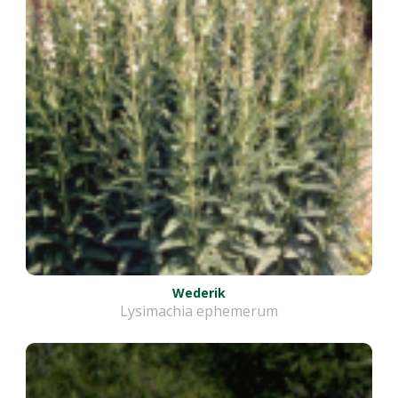
Wederik
Lysimachia ephemerum