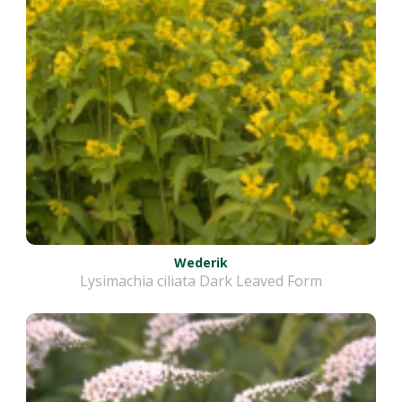
Wederik
Lysimachia ciliata Dark Leaved Form