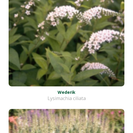
Wederik
Lysimachia ciliata