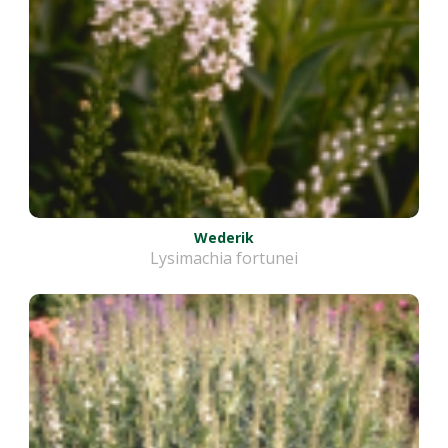
Wederik
Lysimachia fortunei