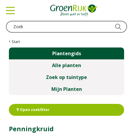
G
a
n
a
a
r
c
Start
o
Plantengids
n
t
Alle planten
e
n
Zoek op tuintype
t
Mijn Planten
Open zoekfilter
Penningkruid