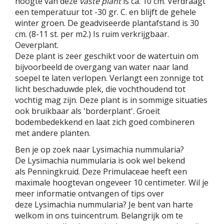
hoogte van deze
vaste plant
is ca. 10 cm. Verdraagt
een temperatuur tot -30 gr. C. en blijft de gehele
winter groen. De geadviseerde plantafstand is 30
cm. (8-11 st. per m2.) Is ruim verkrijgbaar.
Oeverplant.
Deze plant is zeer geschikt voor de watertuin om
bijvoorbeeld de overgang van water naar land
soepel te laten verlopen. Verlangt een zonnige tot
licht beschaduwde plek, die vochthoudend tot
vochtig mag zijn. Deze plant is in sommige situaties
ook bruikbaar als 'borderplant'. Groeit
bodembedekkend en laat zich goed combineren
met andere planten.
Ben je op zoek naar Lysimachia nummularia?
De Lysimachia nummularia is ook wel bekend
als Penningkruid. Deze Primulaceae heeft een
maximale hoogtevan ongeveer 10 centimeter. Wil je
meer informatie ontvangen of tips over
deze Lysimachia nummularia? Je bent van harte
welkom in ons tuincentrum. Belangrijk om te