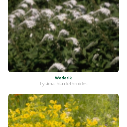
Wederik
Lysimachia clethroides