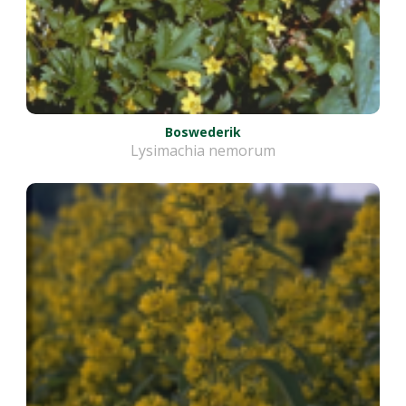
Boswederik
Lysimachia nemorum