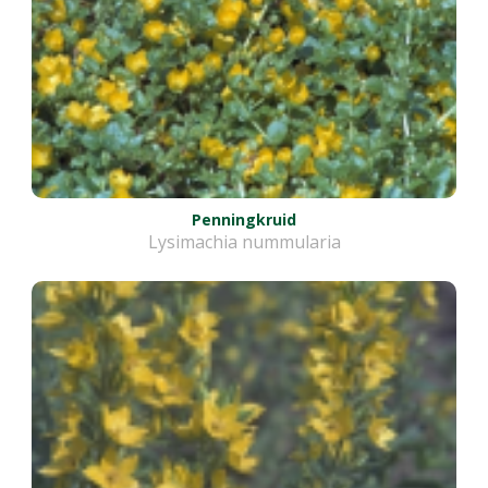
Penningkruid
Lysimachia nummularia