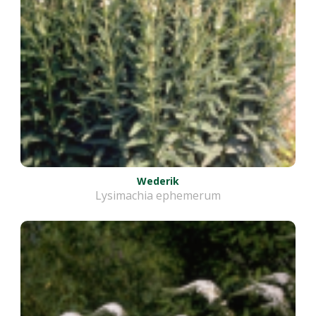
Wederik
Lysimachia ephemerum