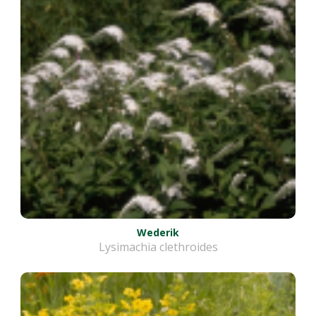
Wederik
Lysimachia clethroides