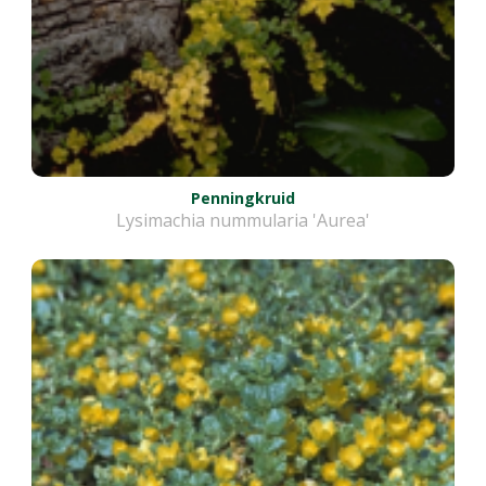
Penningkruid
Lysimachia nummularia 'Aurea'