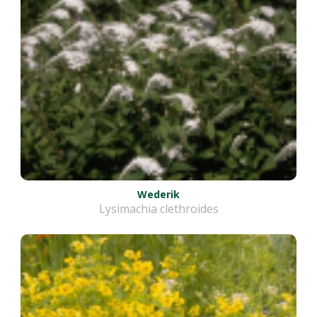
Wederik
Lysimachia clethroides