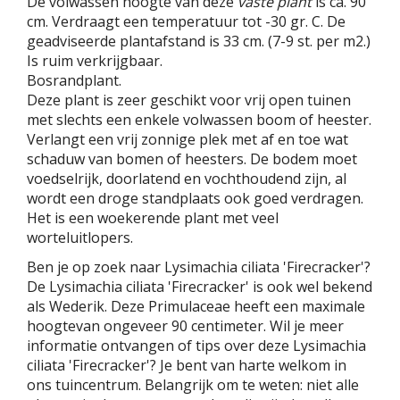
De volwassen hoogte van deze
vaste plant
is ca. 90
cm. Verdraagt een temperatuur tot -30 gr. C. De
geadviseerde plantafstand is 33 cm. (7-9 st. per m2.)
Is ruim verkrijgbaar.
Bosrandplant.
Deze plant is zeer geschikt voor vrij open tuinen
met slechts een enkele volwassen boom of heester.
Verlangt een vrij zonnige plek met af en toe wat
schaduw van bomen of heesters. De bodem moet
voedselrijk, doorlatend en vochthoudend zijn, al
wordt een droge standplaats ook goed verdragen.
Het is een woekerende plant met veel
worteluitlopers.
Ben je op zoek naar Lysimachia ciliata 'Firecracker'?
De Lysimachia ciliata 'Firecracker' is ook wel bekend
als Wederik. Deze Primulaceae heeft een maximale
hoogtevan ongeveer 90 centimeter. Wil je meer
informatie ontvangen of tips over deze Lysimachia
ciliata 'Firecracker'? Je bent van harte welkom in
ons tuincentrum. Belangrijk om te weten: niet alle