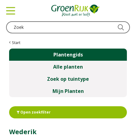
G
a
n
a
a
r
c
Start
o
Plantengids
n
t
Alle planten
e
n
Zoek op tuintype
t
Mijn Planten
Open zoekfilter
Wederik