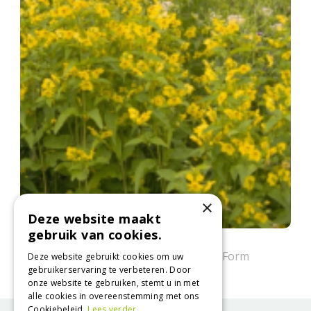
×
Deze website maakt
gebruik van cookies.
Wederik
Lysimachia ciliata Dark Leaved Form
Deze website gebruikt cookies om uw
gebruikerservaring te verbeteren. Door
onze website te gebruiken, stemt u in met
alle cookies in overeenstemming met ons
Cookiebeleid.
Lees verder