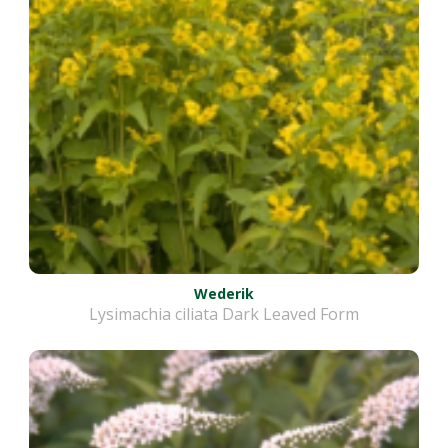
Wederik
Lysimachia ciliata Dark Leaved Form