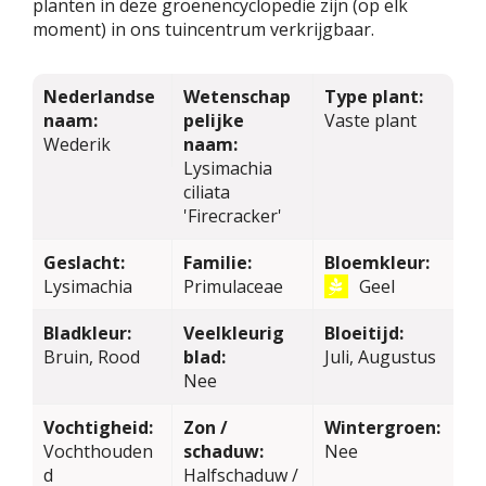
planten in deze groenencyclopedie zijn (op elk
moment) in ons tuincentrum verkrijgbaar.
Nederlandse
Wetenschap
Type plant:
naam:
pelijke
Vaste plant
Wederik
naam:
Lysimachia
ciliata
'Firecracker'
Geslacht:
Familie:
Bloemkleur:
Lysimachia
Primulaceae
Geel
Bladkleur:
Veelkleurig
Bloeitijd:
Bruin, Rood
blad:
Juli, Augustus
Nee
Vochtigheid:
Zon /
Wintergroen:
Vochthouden
schaduw:
Nee
d
Halfschaduw /