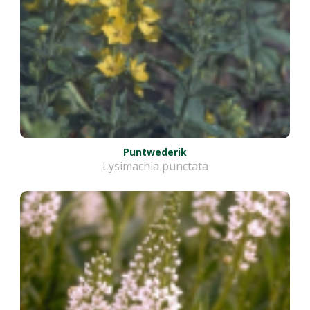
Puntwederik
Lysimachia punctata