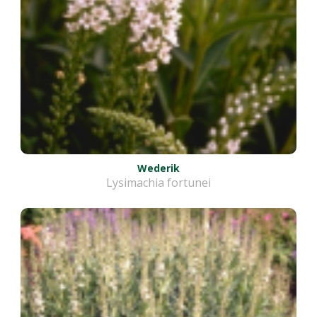
Wederik
Lysimachia fortunei