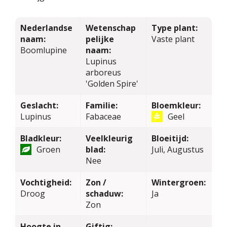
Nederlandse
Wetenschap
Type plant:
naam:
pelijke
Vaste plant
Boomlupine
naam:
Lupinus
arboreus
'Golden Spire'
Geslacht:
Familie:
Bloemkleur:
Lupinus
Fabaceae
Geel
Bladkleur:
Veelkleurig
Bloeitijd:
Groen
blad:
Juli, Augustus
Nee
Vochtigheid:
Zon /
Wintergroen:
Droog
schaduw:
Ja
Zon
Hoogte in
Giftig: