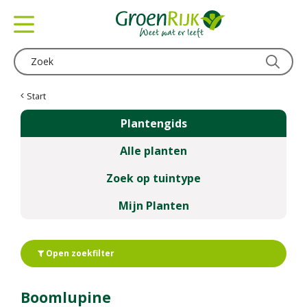
G
a
n
a
a
r
c
Start
o
Plantengids
n
t
Alle planten
e
n
Zoek op tuintype
t
Mijn Planten
Open zoekfilter
Boomlupine