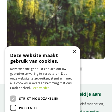
×
Deze website maakt
gebruik van cookies.
Bastaardgoudenregen
Laburnum x watereri 'Vossii'
Deze website gebruikt cookies om uw
gebruikerservaring te verbeteren. Door
onze website te gebruiken, stemt u in met
alle cookies in overeenstemming met ons
Cookiebeleid.
Lees verder
Onze nieuwsbrief ontvangen? Meld je aan!
STRIKT NOODZAKELIJK
Ontvang ongeveer 1x per week onze nieuwsbrief met acties,
PRESTATIE
nieuws & activiteiten!
We slaan uw gegevens op conform onze
privacy policy
.