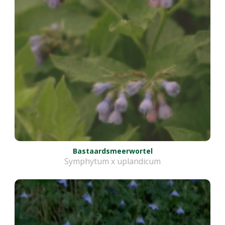
Bastaardsmeerwortel
Symphytum x uplandicum