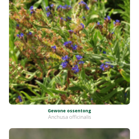
Gewone ossentong
Anchusa officinalis