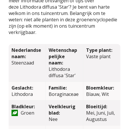
meer informatie ontvangen of tips over
deze Lithodora diffusa 'Star'? Je bent van harte
welkom in ons tuincentrum. Belangrijk om te
weten: niet alle planten in deze groenencyclopedie
zijn (op elk moment) in ons tuincentrum
verkrijgbaar.
Nederlandse
Wetenschap
Type plant:
naam:
pelijke
Vaste plant
Steenzaad
naam:
Lithodora
diffusa 'Star'
Geslacht:
Familie:
Bloemkleur:
Lithodora
Boraginaceae
Blauw, Wit
Bladkleur:
Veelkleurig
Bloeitijd:
Groen
blad:
Mei, Juni, Juli,
Nee
Augustus