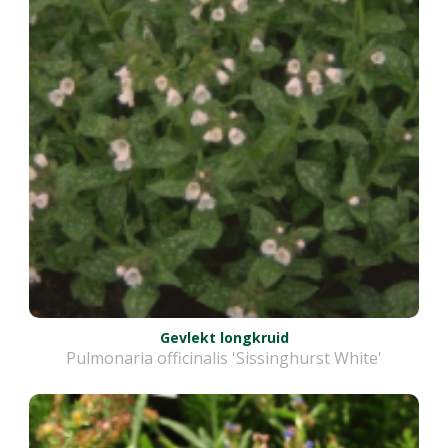
Gevlekt longkruid
Pulmonaria officinalis 'Sissinghurst White'