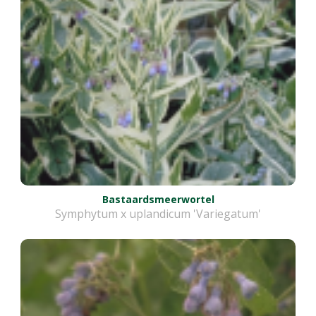
Bastaardsmeerwortel
Symphytum x uplandicum 'Variegatum'