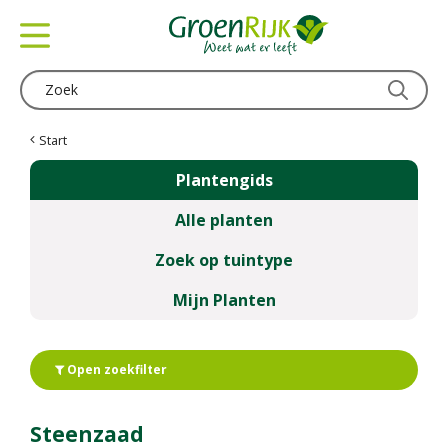
G
a
n
a
a
r
c
Start
o
Plantengids
n
t
Alle planten
e
n
Zoek op tuintype
t
Mijn Planten
Open zoekfilter
Steenzaad