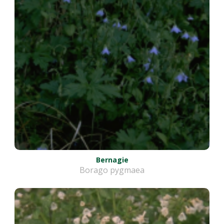
Bernagie
Borago pygmaea