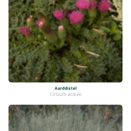
Aarddistel
Cirsium acaule