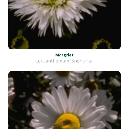
Margriet
Leucanthemum 'Snehurka'