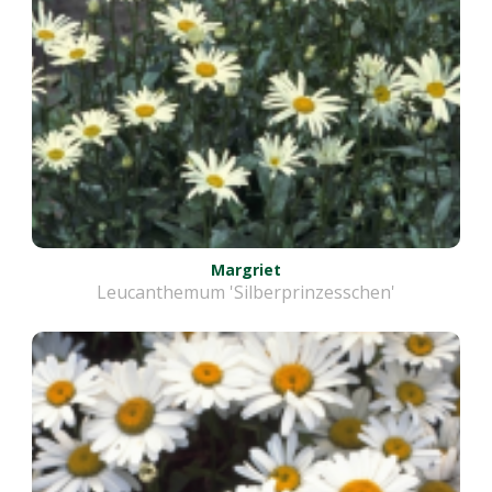
Margriet
Leucanthemum 'Silberprinzesschen'