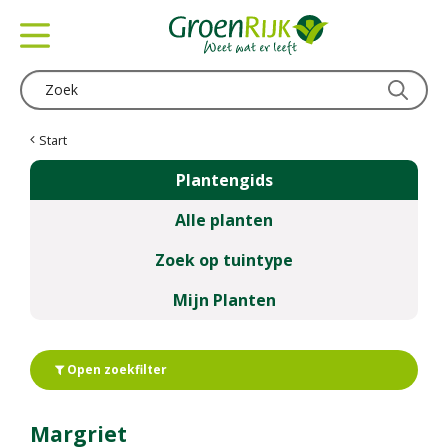
G
a
n
a
a
r
c
Start
o
Plantengids
n
t
Alle planten
e
n
Zoek op tuintype
t
Mijn Planten
Open zoekfilter
Margriet