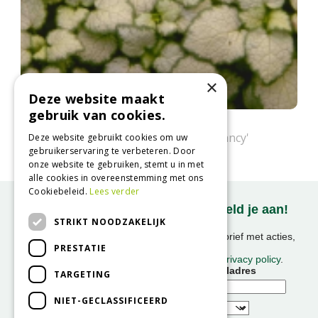
×
Deze website maakt
gebruik van cookies.
Gevlekte dovenetel
Lamium maculatum 'White Nancy'
Deze website gebruikt cookies om uw
gebruikerservaring te verbeteren. Door
onze website te gebruiken, stemt u in met
alle cookies in overeenstemming met ons
Cookiebeleid.
Lees verder
Onze nieuwsbrief ontvangen? Meld je aan!
STRIKT NOODZAKELIJK
Ontvang ongeveer 1x per week onze nieuwsbrief met acties,
PRESTATIE
nieuws & activiteiten!
We slaan uw gegevens op conform onze
privacy policy
.
Voornaam
E-mailadres
TARGETING
NIET-GECLASSIFICEERD