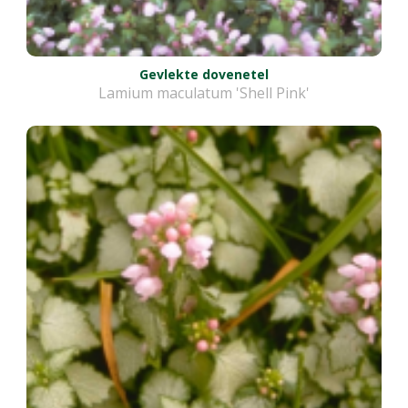
Gevlekte dovenetel
Lamium maculatum 'Shell Pink'