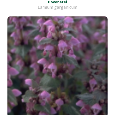
Dovenetel
Lamium garganicum