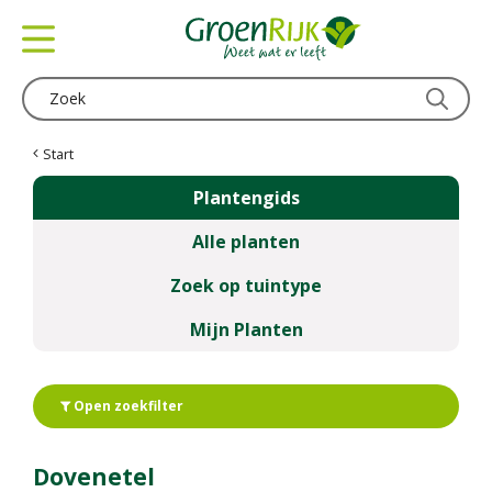
G
a
n
a
a
r
c
Start
o
Plantengids
n
t
Alle planten
e
n
Zoek op tuintype
t
Mijn Planten
Open zoekfilter
Dovenetel