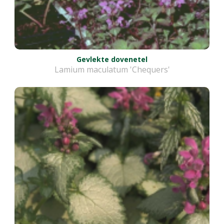
Gevlekte dovenetel
Lamium maculatum 'Chequers'