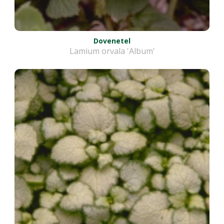
Dovenetel
Lamium orvala 'Album'