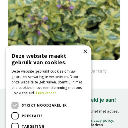
×
Deze website maakt
gebruik van cookies.
Gevlekte dovenetel
Lamium maculatum 'Golden Anniversary'
Deze website gebruikt cookies om uw
gebruikerservaring te verbeteren. Door
onze website te gebruiken, stemt u in met
alle cookies in overeenstemming met ons
Cookiebeleid.
Lees verder
Onze nieuwsbrief ontvangen? Meld je aan!
STRIKT NOODZAKELIJK
Ontvang ongeveer 1x per week onze nieuwsbrief met acties,
PRESTATIE
nieuws & activiteiten!
We slaan uw gegevens op conform onze
privacy policy
.
Voornaam
E-mailadres
TARGETING