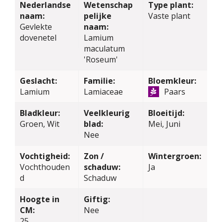
Nederlandse
Wetenschap
Type plant:
naam:
pelijke
Vaste plant
Gevlekte
naam:
dovenetel
Lamium
maculatum
'Roseum'
Geslacht:
Familie:
Bloemkleur:
Lamium
Lamiaceae
Paars
Bladkleur:
Veelkleurig
Bloeitijd:
Groen, Wit
blad:
Mei, Juni
Nee
Vochtigheid:
Zon /
Wintergroen:
Vochthouden
schaduw:
Ja
d
Schaduw
Hoogte in
Giftig:
CM:
Nee
25