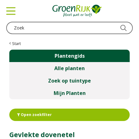
G
a
n
a
a
r
c
Start
o
Plantengids
n
t
Alle planten
e
n
Zoek op tuintype
t
Mijn Planten
Open zoekfilter
Gevlekte dovenetel