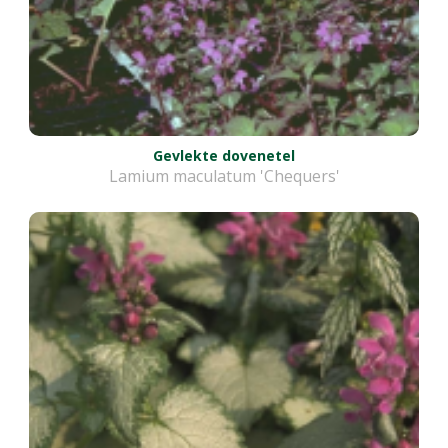
Gevlekte dovenetel
Lamium maculatum 'Chequers'