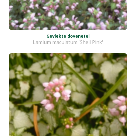
Gevlekte dovenetel
Lamium maculatum 'Shell Pink'