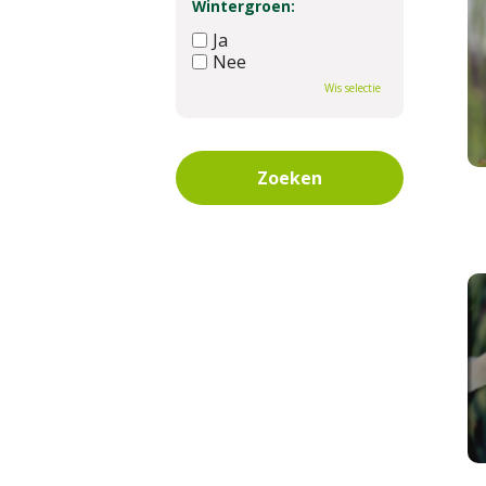
Wintergroen:
Ja
Nee
Wis selectie