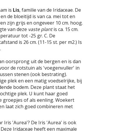
aam is
Lis
, familie van de Iridaceae. De
en de bloeitijd is van ca. mei tot en
ren zijn grijs en ongeveer 10 cm. hoog.
gte van deze
vaste plant
is ca. 15 cm.
eratuur tot -25 gr. C. De
fstand is 26 cm. (11-15 st. per m2.) Is
.
an oorsprong uit de bergen en is dan
oor de rotstuin als 'voegenvuller' in
ussen stenen (ook bestrating).
ge plek en een matig voedselrijke, bij
ende bodem. Deze plant staat het
 vochtige plek. U kunt haar goed
ne groepjes of als eenling. Woekert
 en laat zich goed combineren met
 Iris 'Aurea'? De Iris 'Aurea' is ook
. Deze Iridaceae heeft een maximale