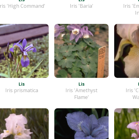
Iris 'High Command'
Iris 'Baria'
Iris 'E
I
Lis
Lis
Iris prismatica
Iris 'Amethyst
Iris 
Flame'
Wa