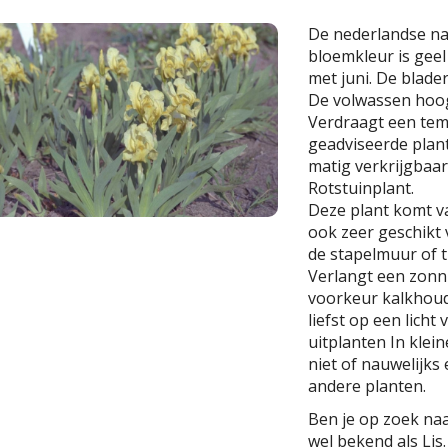
De nederlandse n
bloemkleur is geel 
met juni. De blade
De volwassen hoo
Verdraagt een temp
geadviseerde planta
matig verkrijgbaar
Rotstuinplant.
Deze plant komt v
ook zeer geschikt v
de stapelmuur of t
Verlangt een zonni
voorkeur kalkhoud
liefst op een licht
uitplanten In klei
niet of nauwelijks
andere planten.
Ben je op zoek naar
wel bekend als Lis