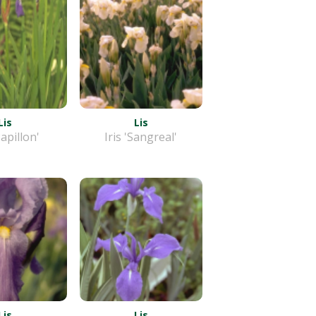
Lis
Lis
Papillon'
Iris 'Sangreal'
Lis
Lis