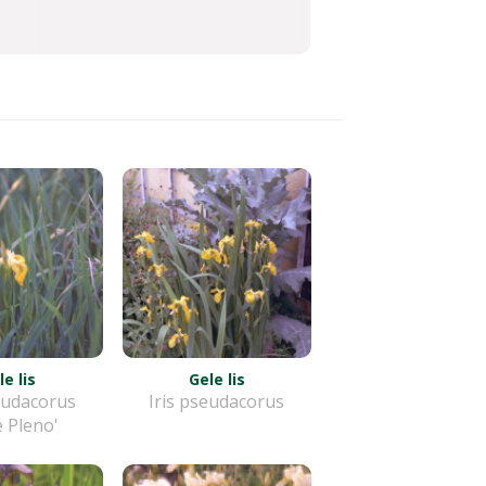
le lis
Gele lis
eudacorus
Iris pseudacorus
e Pleno'