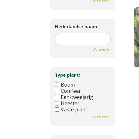
Wis selectie
Nederlandse naam:
Wis selectie
Type plant:
Boom
Conifeer
Een-tweejarig
Heester
Vaste plant
Wis selectie