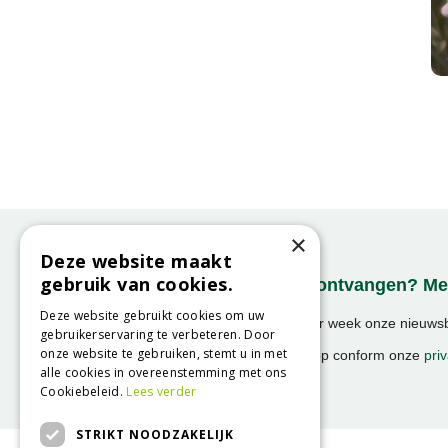
×
Deze website maakt
gebruik van cookies.
Onze nieuwsbrief ontvangen? Mel
Deze website gebruikt cookies om uw
Ontvang ongeveer 1x per week onze nieuwsbr
gebruikerservaring te verbeteren. Door
activiteiten!
onze website te gebruiken, stemt u in met
We slaan uw gegevens op conform onze
priv
alle cookies in overeenstemming met ons
Cookiebeleid.
Lees verder
STRIKT NOODZAKELIJK