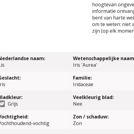
hoogtevan ongevee
informatie ontvange
bent van harte wel
om te weten: niet 
zijn (op elk momen
Nederlandse naam:
Wetenschappelijke naam
Lis
Iris 'Aurea'
Geslacht:
Familie:
ris
Iridaceae
Bladkleur:
Veelkleurig blad:
Grijs
Nee
Vochtigheid:
Zon / schaduw:
Vochthoudend-vochtig
Zon