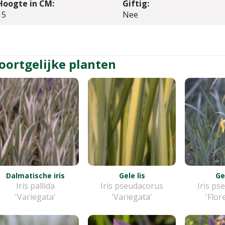
Hoogte in CM:
Giftig:
15
Nee
oortgelijke planten
Dalmatische iris
Gele lis
Ge
Iris pallida
Iris pseudacorus
Iris ps
'Variegata'
'Variegata'
'Flor