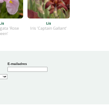
Lis
Lis
vigata 'Rose
Iris 'Captain Gallant'
een'
E-mailadres