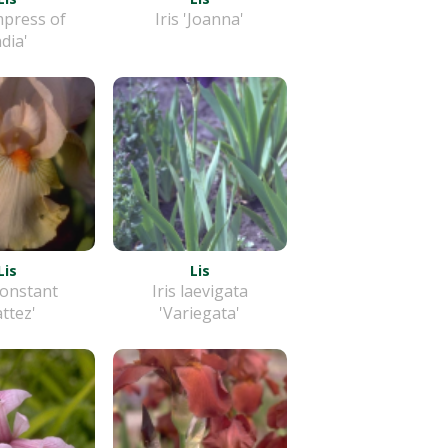
mpress of
Iris 'Joanna'
ndia'
Lis
Lis
'Constant
Iris laevigata
ttez'
'Variegata'