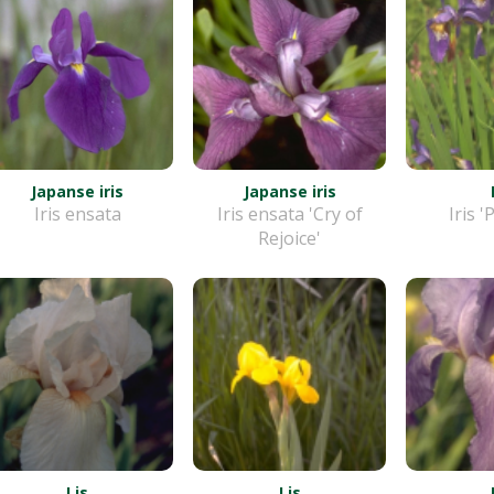
Japanse iris
Japanse iris
Iris ensata
Iris ensata 'Cry of
Iris '
Rejoice'
Lis
Lis