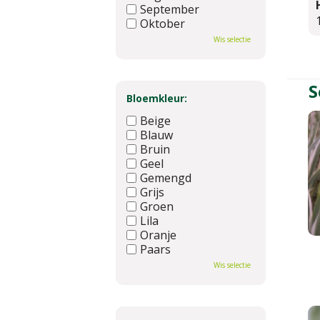
September
Oktober
November
Wis selectie
December
S
Bloemkleur:
Beige
Blauw
Bruin
Geel
Gemengd
Grijs
Groen
Lila
Oranje
Paars
Rood
Wis selectie
Roze
Wit
Zwart