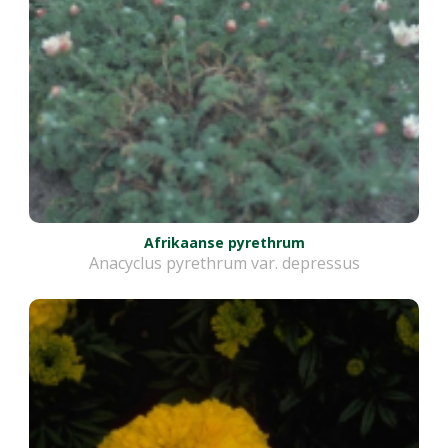
Afrikaanse pyrethrum
Anacyclus pyrethrum var. depressus