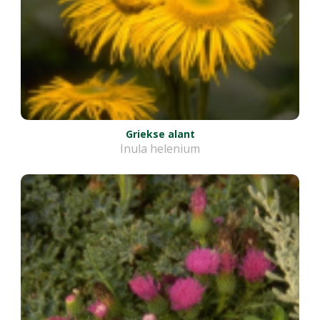
Griekse alant
Inula helenium