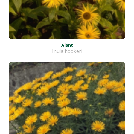
Alant
Inula hookeri