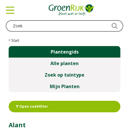
G
a
n
a
a
r
c
Start
o
Plantengids
n
t
Alle planten
e
n
Zoek op tuintype
t
Mijn Planten
Open zoekfilter
Alant