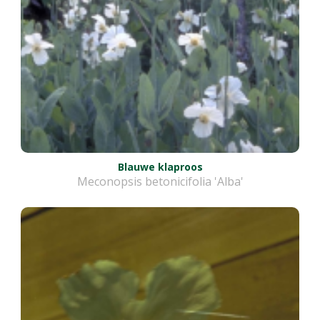
Blauwe klaproos
Meconopsis betonicifolia 'Alba'