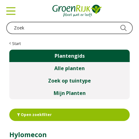
G
a
n
a
a
r
c
Start
o
Plantengids
n
t
Alle planten
e
n
Zoek op tuintype
t
Mijn Planten
Open zoekfilter
Hylomecon