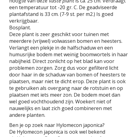
hoogte van deze
vaste plant
is ca. 25 cm. Verdraagt
een temperatuur tot -20 gr. C. De geadviseerde
plantafstand is 33 cm. (7-9 st. per m2.) Is goed
verkrijgbaar.
Bosplant.
Deze plant is zeer geschikt voor tuinen met
meerdere (vrijwel) volwassen bomen en heesters.
Verlangt een plekje in de halfschaduw en een
humusrijke bodem met weinig boomwortels in haar
nabijheid. Direct zonlicht op het blad kan voor
problemen zorgen. Zorg dus voor gefilterd licht
door haar in de schaduw van bomen of heesters te
plaatsen, maar niet te dicht erop. Deze plant is ook
te gebruiken als overgang naar de rotstuin en op
plaatsen met iets meer zon. De bodem moet dan
wel goed vochthoudend zijn. Woekert niet of
nauwelijks en laat zich goed combineren met
andere planten.
Ben je op zoek naar Hylomecon japonica?
De Hylomecon japonica is ook wel bekend