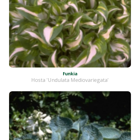
Funkia
Hosta 'Undulata Mediovariegata'