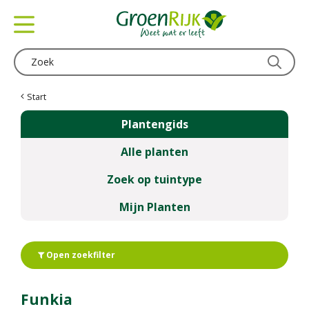
G
a
n
a
a
r
c
Start
o
Plantengids
n
t
Alle planten
e
n
Zoek op tuintype
t
Mijn Planten
Open zoekfilter
Funkia