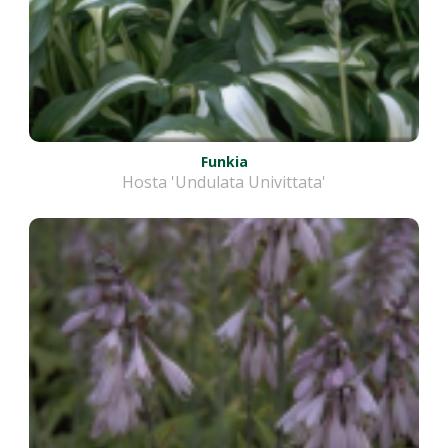
Funkia
Hosta 'Undulata Univittata'