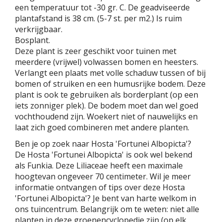
een temperatuur tot -30 gr. C. De geadviseerde
plantafstand is 38 cm. (5-7 st. per m2.) Is ruim
verkrijgbaar.
Bosplant.
Deze plant is zeer geschikt voor tuinen met
meerdere (vrijwel) volwassen bomen en heesters.
Verlangt een plaats met volle schaduw tussen of bij
bomen of struiken en een humusrijke bodem. Deze
plant is ook te gebruiken als borderplant (op een
iets zonniger plek). De bodem moet dan wel goed
vochthoudend zijn. Woekert niet of nauwelijks en
laat zich goed combineren met andere planten.
Ben je op zoek naar Hosta 'Fortunei Albopicta'?
De Hosta 'Fortunei Albopicta' is ook wel bekend
als Funkia. Deze Liliaceae heeft een maximale
hoogtevan ongeveer 70 centimeter. Wil je meer
informatie ontvangen of tips over deze Hosta
'Fortunei Albopicta'? Je bent van harte welkom in
ons tuincentrum. Belangrijk om te weten: niet alle
planten in deze groenencyclopedie zijn (op elk