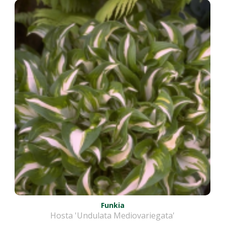
Funkia
Hosta 'Undulata Mediovariegata'