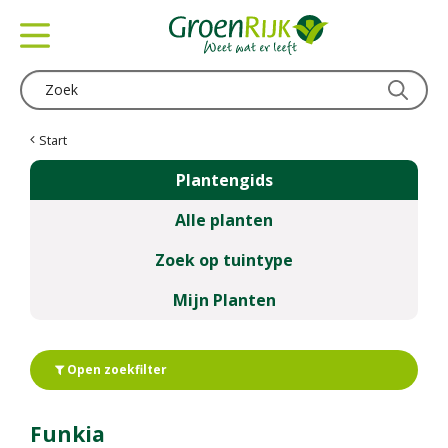
G
a
n
a
a
r
c
Start
o
Plantengids
n
t
Alle planten
e
n
Zoek op tuintype
t
Mijn Planten
Open zoekfilter
Funkia