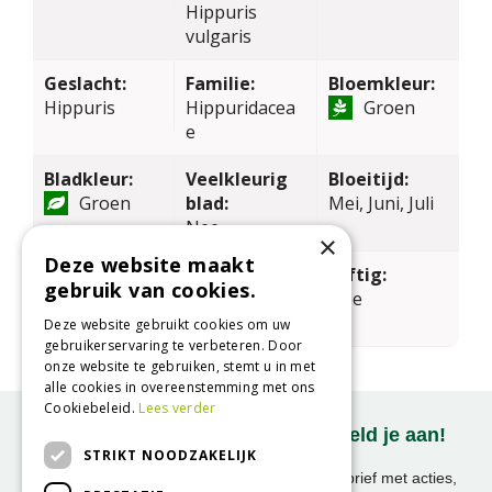
Hippuris
vulgaris
Geslacht:
Familie:
Bloemkleur:
Hippuris
Hippuridacea
Groen
e
Bladkleur:
Veelkleurig
Bloeitijd:
Groen
blad:
Mei, Juni, Juli
Nee
×
Deze website maakt
Wintergroen:
Hoogte in
Giftig:
gebruik van cookies.
Nee
CM:
Nee
50
Deze website gebruikt cookies om uw
gebruikerservaring te verbeteren. Door
onze website te gebruiken, stemt u in met
alle cookies in overeenstemming met ons
Cookiebeleid.
Lees verder
Onze nieuwsbrief ontvangen? Meld je aan!
STRIKT NOODZAKELIJK
Ontvang ongeveer 1x per week onze nieuwsbrief met acties,