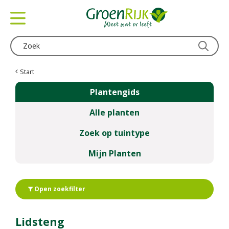
G
a
n
a
a
r
c
Start
o
Plantengids
n
t
Alle planten
e
n
Zoek op tuintype
t
Mijn Planten
Open zoekfilter
Lidsteng