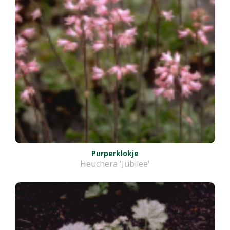
Purperklokje
Heuchera 'Jubilee'