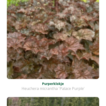
Purperklokje
Heuchera micrantha 'Palace Purple'