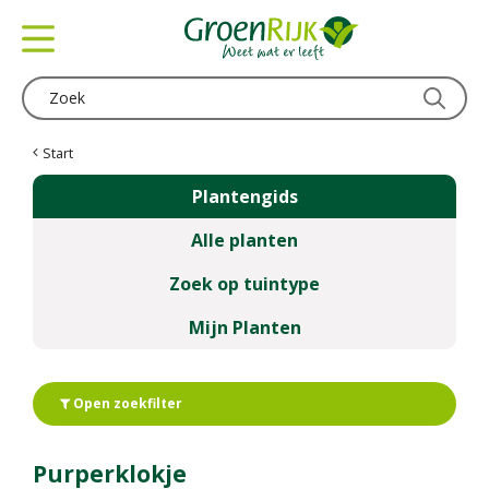
G
a
n
a
a
r
c
Start
o
Plantengids
n
t
Alle planten
e
n
Zoek op tuintype
t
Mijn Planten
Open zoekfilter
Purperklokje