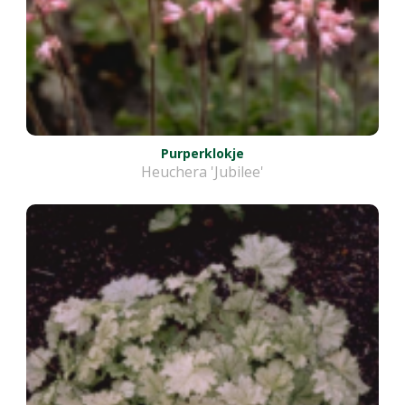
Purperklokje
Heuchera 'Jubilee'