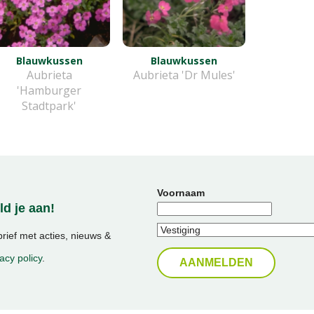
Blauwkussen
Blauwkussen
Aubrieta
Aubrieta 'Dr Mules'
'Hamburger
Stadtpark'
Voornaam
d je aan!
ief met acties, nieuws &
acy policy
.