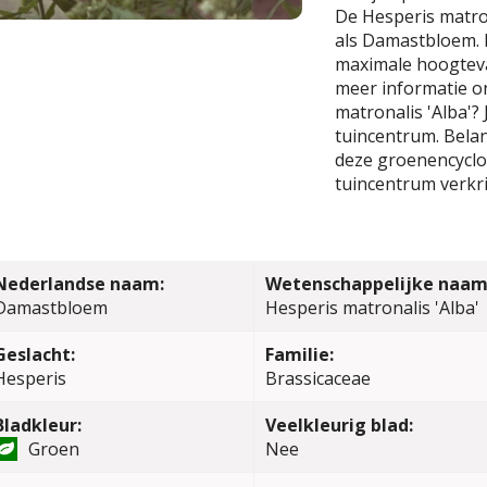
De Hesperis matron
als Damastbloem. 
maximale hoogteva
meer informatie o
matronalis 'Alba'?
tuincentrum. Belang
deze groenencyclop
tuincentrum verkri
Nederlandse naam:
Wetenschappelijke naam
Damastbloem
Hesperis matronalis 'Alba'
Geslacht:
Familie:
Hesperis
Brassicaceae
Bladkleur:
Veelkleurig blad:
Groen
Nee