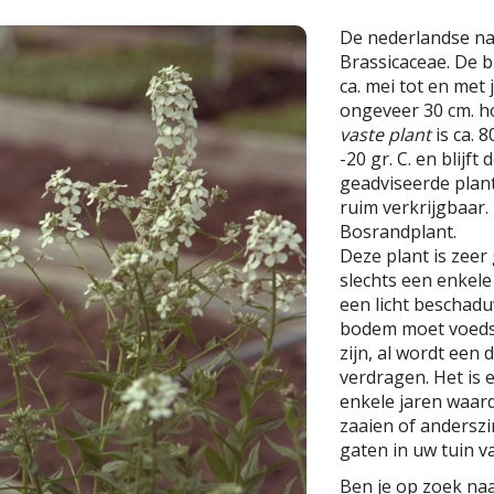
De nederlandse n
Brassicaceae. De bl
ca. mei tot en met 
ongeveer 30 cm. h
vaste plant
is ca. 
-20 gr. C. en blijf
geadviseerde planta
ruim verkrijgbaar.
Bosrandplant.
Deze plant is zeer
slechts een enkel
een licht beschad
bodem moet voedse
zijn, al wordt een
verdragen. Het is e
enkele jaren waarde
zaaien of anderszi
gaten in uw tuin va
Ben je op zoek naa