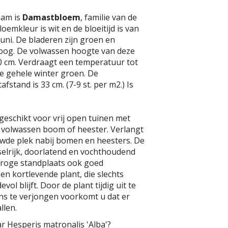
aam is
Damastbloem
, familie van de
oemkleur is wit en de bloeitijd is van
juni. De bladeren zijn groen en
oog. De volwassen hoogte van deze
80 cm. Verdraagt een temperatuur tot
t de gehele winter groen. De
fstand is 33 cm. (7-9 st. per m2.) Is
 geschikt voor vrij open tuinen met
e volwassen boom of heester. Verlangt
uwde plek nabij bomen en heesters. De
lrijk, doorlatend en vochthoudend
 droge standplaats ook goed
en kortlevende plant, die slechts
vol blijft. Door de plant tijdig uit te
ns te verjongen voorkomt u dat er
llen.
r Hesperis matronalis 'Alba'?