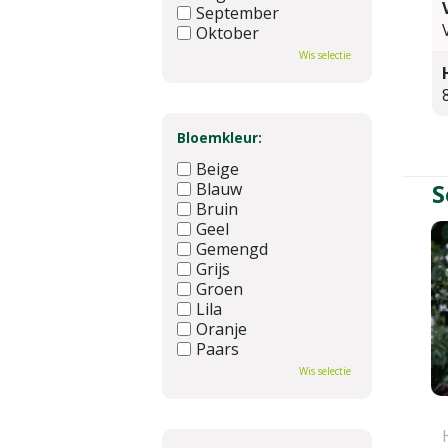
September
Oktober
November
Wis selectie
December
Bloemkleur:
Beige
S
Blauw
Bruin
Geel
Gemengd
Grijs
Groen
Lila
Oranje
Paars
Rood
Wis selectie
Roze
Wit
Zwart