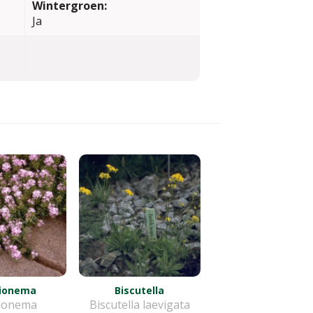
Wintergroen:
Ja
ionema
Biscutella
ionema
Biscutella laevigata