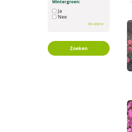
Wintergroen:
Ja
Nee
Wis selectie