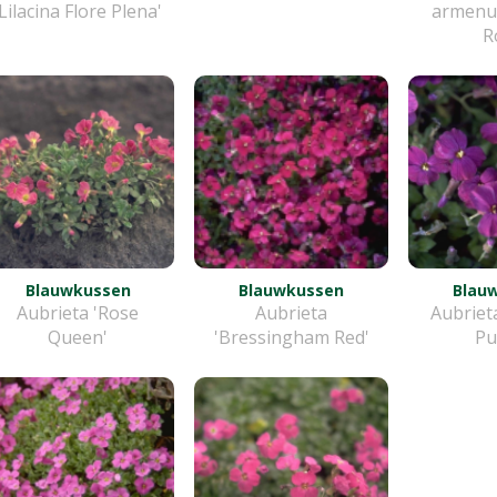
'Lilacina Flore Plena'
armenu
R
Blauwkussen
Blauwkussen
Blau
Aubrieta 'Rose
Aubrieta
Aubriet
Queen'
'Bressingham Red'
Pu