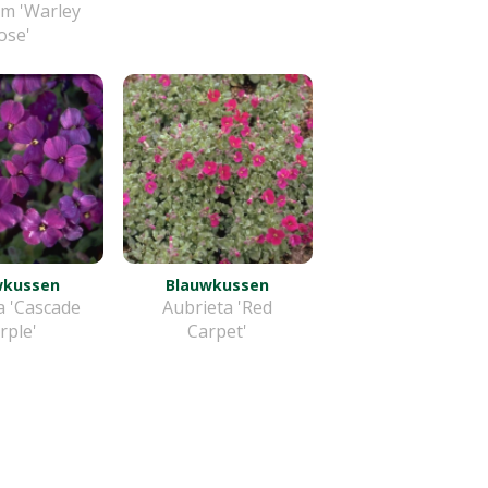
m 'Warley
ose'
wkussen
Blauwkussen
a 'Cascade
Aubrieta 'Red
rple'
Carpet'