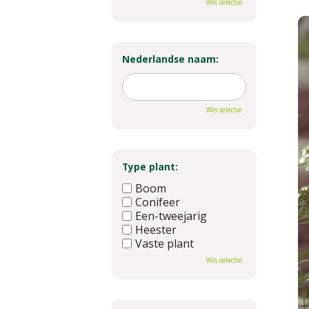
Wis selectie
Nederlandse naam:
Wis selectie
Type plant:
Boom
Conifeer
Een-tweejarig
Heester
Vaste plant
Wis selectie