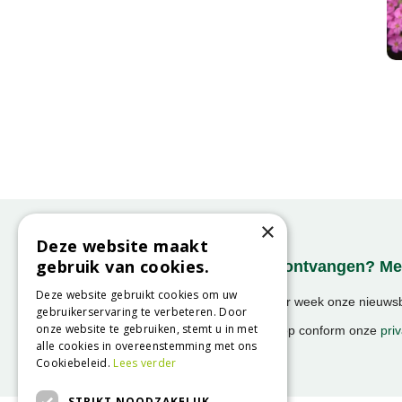
×
Deze website maakt
gebruik van cookies.
Onze nieuwsbrief ontvangen? Mel
Deze website gebruikt cookies om uw
Ontvang ongeveer 1x per week onze nieuwsbr
gebruikerservaring te verbeteren. Door
activiteiten!
onze website te gebruiken, stemt u in met
We slaan uw gegevens op conform onze
priv
alle cookies in overeenstemming met ons
Cookiebeleid.
Lees verder
STRIKT NOODZAKELIJK