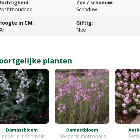
Vochtigheid:
Zon / schaduw:
Vochthoudend
Schaduw
Hoogte in CM:
Giftig:
80
Nee
oortgelijke planten
Damastbloem
Damastbloem
Aeth
Hesperis matronalis
Hesperis matronalis
Aeth