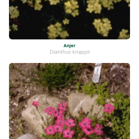
Anjer
Dianthus knappii