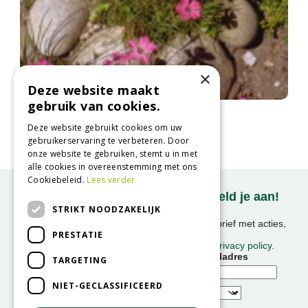
×
Deze website maakt
gebruik van cookies.
Anjer
Dianthus pavonius
Deze website gebruikt cookies om uw
gebruikerservaring te verbeteren. Door
onze website te gebruiken, stemt u in met
alle cookies in overeenstemming met ons
Cookiebeleid.
Lees verder
Onze nieuwsbrief ontvangen? Meld je aan!
STRIKT NOODZAKELIJK
Ontvang ongeveer 1x per week onze nieuwsbrief met acties,
PRESTATIE
nieuws & activiteiten!
We slaan uw gegevens op conform onze
privacy policy
.
Voornaam
E-mailadres
TARGETING
NIET-GECLASSIFICEERD