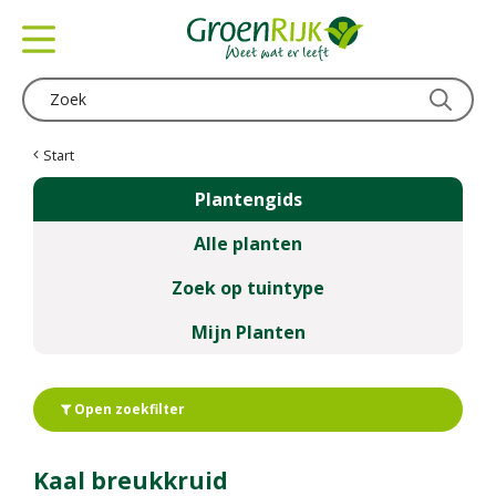
G
a
n
a
a
r
c
Start
o
Plantengids
n
t
Alle planten
e
n
Zoek op tuintype
t
Mijn Planten
Open zoekfilter
Kaal breukkruid