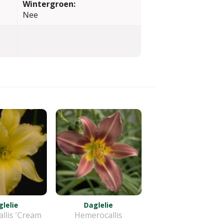
Wintergroen:
Nee
lelie
Daglelie
llis 'Cream
Hemerocallis