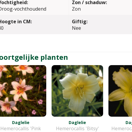
Vochtigheid:
Zon / schaduw:
Droog-vochthoudend
Zon
Hoogte in CM:
Giftig:
80
Nee
oortgelijke planten
Daglelie
Daglelie
Dag
Hemerocallis 'Pink
Hemerocallis 'Bitsy'
Hemeroca