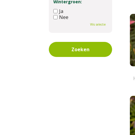
Wintergroen:
Ja
Nee
Wis selectie