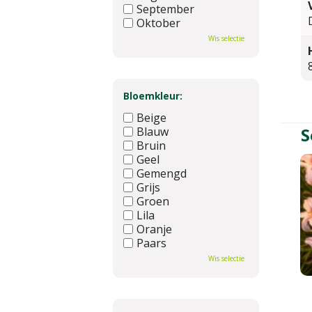
September
Oktober
November
Wis selectie
December
Bloemkleur:
Beige
S
Blauw
Bruin
Geel
Gemengd
Grijs
Groen
Lila
Oranje
Paars
Rood
Wis selectie
Roze
Wit
Zwart