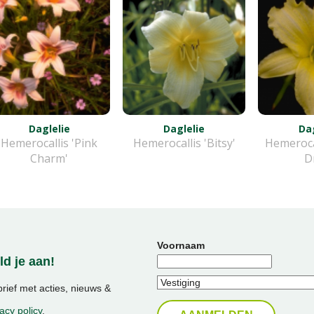
Daglelie
Daglelie
Dag
Hemerocallis 'Pink
Hemerocallis 'Bitsy'
Hemeroca
Charm'
D
Voornaam
d je aan!
ief met acties, nieuws &
acy policy
.