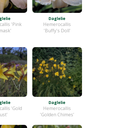
lelie
Daglelie
llis 'Pink
Hemerocallis
mask'
'Buffy's Doll'
lelie
Daglelie
llis 'Gold
Hemerocallis
ust'
'Golden Chimes'