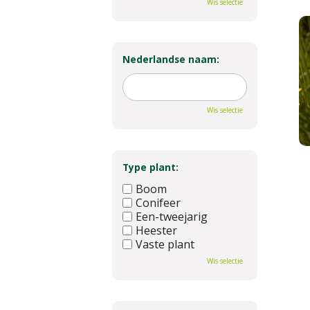
Wis selectie
Nederlandse naam:
Wis selectie
Type plant:
Boom
Conifeer
Een-tweejarig
Heester
Vaste plant
Wis selectie