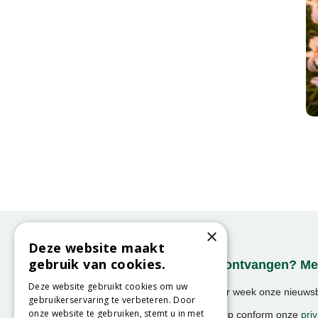
×
Deze website maakt
gebruik van cookies.
Onze nieuwsbrief ontvangen? Mel
Deze website gebruikt cookies om uw
Ontvang ongeveer 1x per week onze nieuwsbr
gebruikerservaring te verbeteren. Door
activiteiten!
onze website te gebruiken, stemt u in met
We slaan uw gegevens op conform onze
priv