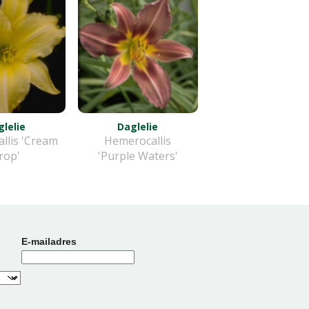
lelie
Daglelie
llis 'Cream
Hemerocallis
rop'
'Purple Waters'
E-mailadres