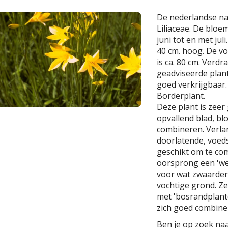
De nederlandse n
Liliaceae. De bloemk
juni tot en met ju
40 cm. hoog. De v
is ca. 80 cm. Verdr
geadviseerde planta
goed verkrijgbaar.
Borderplant.
Deze plant is zeer 
opvallend blad, bl
combineren. Verla
doorlatende, voeds
geschikt om te com
oorsprong een 'we
voor wat zwaarde
vochtige grond. Z
met 'bosrandplante
zich goed combine
Ben je op zoek naa