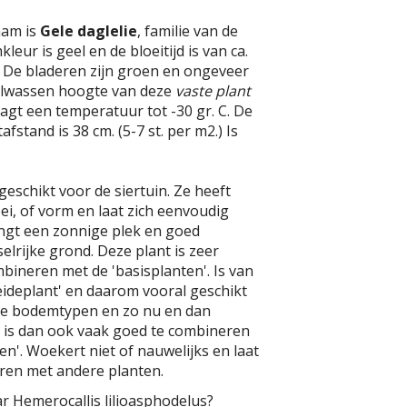
aam is
Gele daglelie
, familie van de
leur is geel en de bloeitijd is van ca.
li. De bladeren zijn groen en ongeveer
olwassen hoogte van deze
vaste plant
aagt een temperatuur tot -30 gr. C. De
fstand is 38 cm. (5-7 st. per m2.) Is
geschikt voor de siertuin. Ze heeft
oei, of vorm en laat zich eenvoudig
ngt een zonnige plek en goed
elrijke grond. Deze plant is zeer
bineren met de 'basisplanten'. Is van
ideplant' en daarom vooral geschikt
re bodemtypen en zo nu en dan
e is dan ook vaak goed te combineren
n'. Woekert niet of nauwelijks en laat
ren met andere planten.
r Hemerocallis lilioasphodelus?