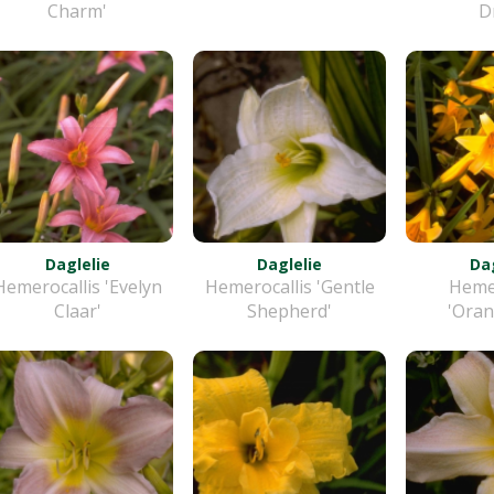
Charm'
D
Daglelie
Daglelie
Dag
Hemerocallis 'Evelyn
Hemerocallis 'Gentle
Hemer
Claar'
Shepherd'
'Ora