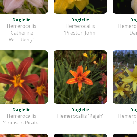
Daglelie
Daglelie
Dag
Hemerocallis
Hemerocallis
Hemeroca
'Catherine
'Preston John'
Da
Woodbery'
Daglelie
Daglelie
Dag
Hemerocallis
Hemerocallis 'Rajah'
Hemeroca
'Crimson Pirate'
D