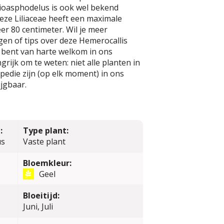
lioasphodelus is ook wel bekend
 Deze Liliaceae heeft een maximale
r 80 centimeter. Wil je meer
en of tips over deze Hemerocallis
e bent van harte welkom in ons
rijk om te weten: niet alle planten in
edie zijn (op elk moment) in ons
jgbaar.
:
Type plant:
us
Vaste plant
Bloemkleur:
Geel
Bloeitijd:
Juni, Juli