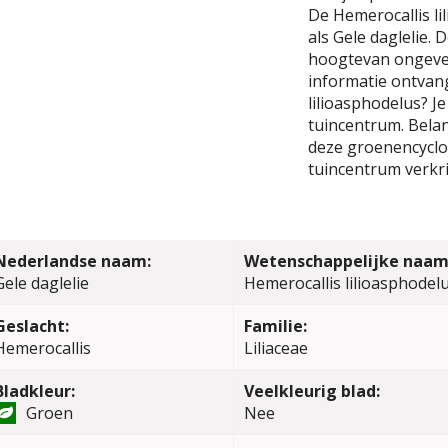
De Hemerocallis li
als Gele daglelie.
hoogtevan ongevee
informatie ontvang
lilioasphodelus? J
tuincentrum. Belang
deze groenencyclop
tuincentrum verkri
Nederlandse naam:
Wetenschappelijke naam
Gele daglelie
Hemerocallis lilioasphodel
Geslacht:
Familie:
Hemerocallis
Liliaceae
Bladkleur:
Veelkleurig blad:
Groen
Nee