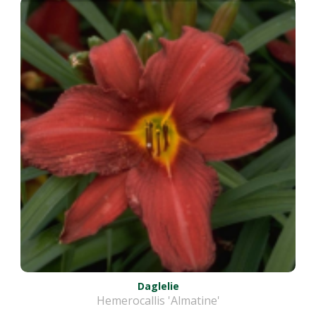
Daglelie
Hemerocallis 'Almatine'