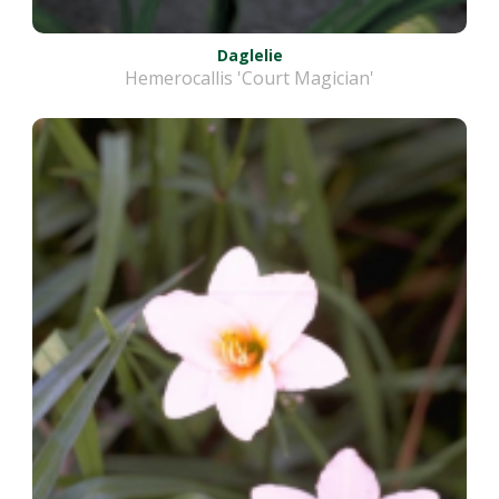
Daglelie
Hemerocallis 'Court Magician'