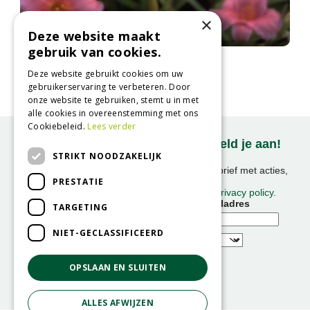
×
Deze website maakt
gebruik van cookies.
Daglelie
Hemerocallis '485D'
Deze website gebruikt cookies om uw
gebruikerservaring te verbeteren. Door
onze website te gebruiken, stemt u in met
alle cookies in overeenstemming met ons
Cookiebeleid.
Lees verder
Onze nieuwsbrief ontvangen? Meld je aan!
STRIKT NOODZAKELIJK
Ontvang ongeveer 1x per week onze nieuwsbrief met acties,
PRESTATIE
nieuws & activiteiten!
We slaan uw gegevens op conform onze
privacy policy
.
Voornaam
E-mailadres
TARGETING
NIET-GECLASSIFICEERD
OPSLAAN EN SLUITEN
ALLES AFWIJZEN