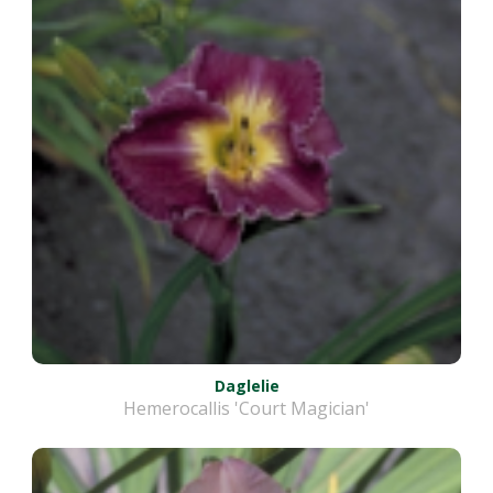
Daglelie
Hemerocallis 'Court Magician'