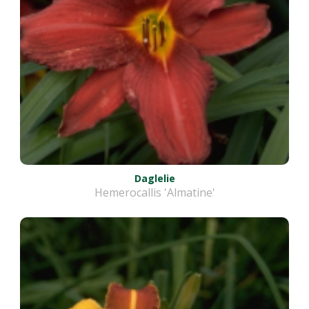
Daglelie
Hemerocallis 'Almatine'