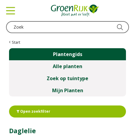
G
a
n
a
a
r
c
Start
o
Plantengids
n
t
Alle planten
e
n
Zoek op tuintype
t
Mijn Planten
Open zoekfilter
Daglelie