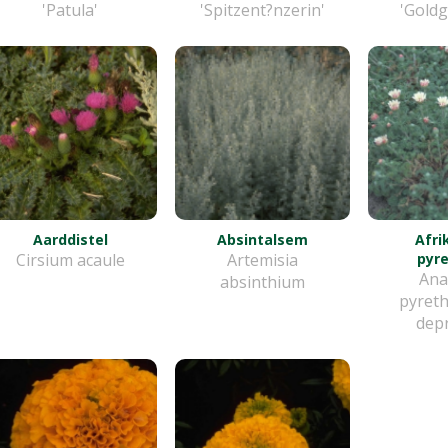
'Patula'
'Spitzent?nzerin'
'Goldg
Aarddistel
Absintalsem
Afri
Cirsium acaule
Artemisia
pyr
Ana
absinthium
pyreth
dep