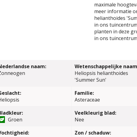
maximale hoogteva
meer informatie on
helianthoides 'Su
in ons tuincentrum.
planten in deze gr
in ons tuincentrum
Nederlandse naam:
Wetenschappelijke naam
Zonneogen
Heliopsis helianthoides
'Summer Sun'
Geslacht:
Familie:
Heliopsis
Asteraceae
Bladkleur:
Veelkleurig blad:
Groen
Nee
Vochtigheid:
Zon / schaduw: