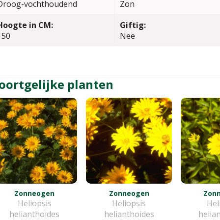
Droog-vochthoudend
Zon
Hoogte in CM:
Giftig:
150
Nee
oortgelijke planten
Zonneogen
Zonneogen
Zon
Heliopsis
Heliopsis
Hel
helianthoides
helianthoides
helia