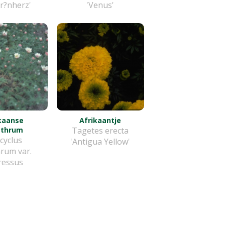
r?nherz'
'Venus'
kaanse
Afrikaantje
ethrum
Tagetes erecta
cyclus
'Antigua Yellow'
rum var.
ressus