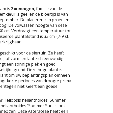
aam is
Zonneogen
, familie van de
mkleur is geel en de bloeitijd is van
t september. De bladeren zijn groen en
oog. De volwassen hoogte van deze
150 cm. Verdraagt een temperatuur tot
iseerde plantafstand is 33 cm. (7-9 st.
erkrijgbaar.
geschikt voor de siertuin. Ze heeft
oei, of vorm en laat zich eenvoudig
ngt een zonnige plek en goed
elrijke grond. Deze hoge plant is
splant om uw beplantingsplan omheen
agt korte periodes van droogte prima.
rentegen niet. Geeft een goede
ar Heliopsis helianthoides 'Summer
 helianthoides 'Summer Sun' is ook
nneogen. Deze Asteraceae heeft een