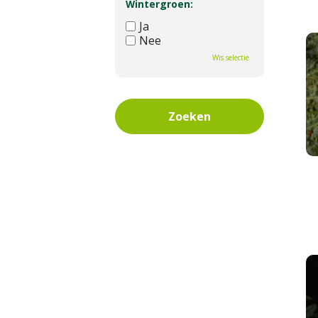
Wintergroen:
Ja
Nee
Wis selectie