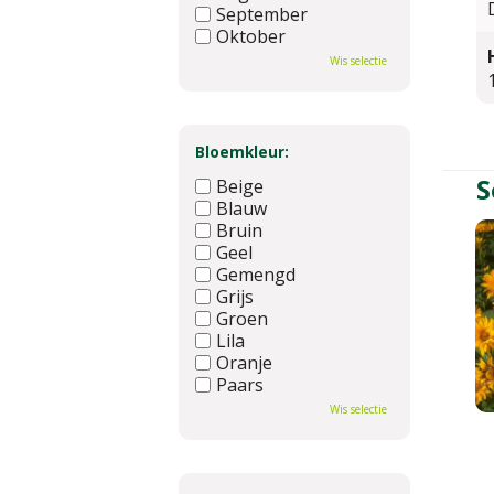
September
Oktober
November
Wis selectie
December
Bloemkleur:
S
Beige
Blauw
Bruin
Geel
Gemengd
Grijs
Groen
Lila
Oranje
Paars
Rood
Wis selectie
Roze
Wit
Zwart