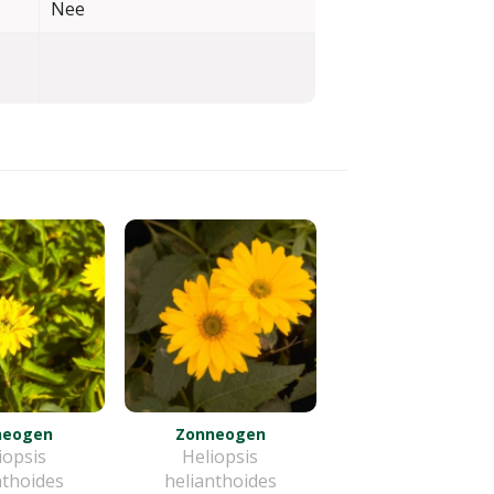
Nee
neogen
Zonneogen
iopsis
Heliopsis
nthoides
helianthoides