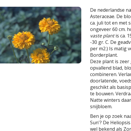
De nederlandse n
Asteraceae. De bloe
ca. juli tot en me
ongeveer 60 cm. h
vaste plant
is ca. 
-30 gr. C. De geadv
per m2.) Is matig v
Borderplant.
Deze plant is zeer 
opvallend blad, bl
combineren. Verla
doorlatende, voeds
geschikt als basi
te bouwen. Verdra
Natte winters daa
snijbloem.
Ben je op zoek na
Sun'? De Heliopsis
wel bekend als Zo