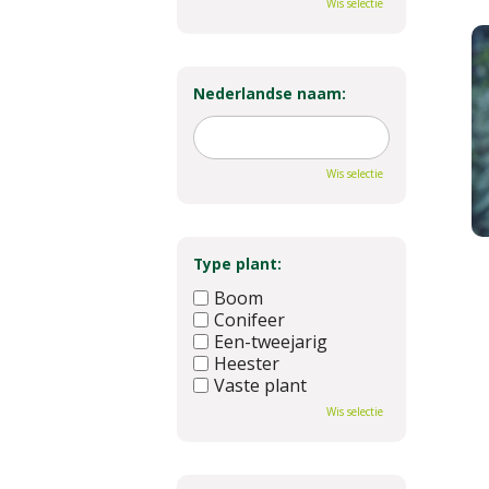
Wis selectie
Nederlandse naam:
Wis selectie
Type plant:
Boom
Conifeer
Een-tweejarig
Heester
Vaste plant
Wis selectie