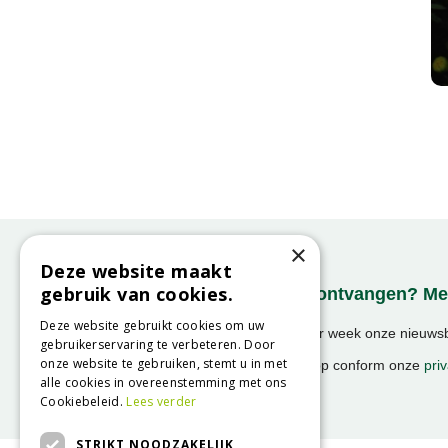
×
Deze website maakt
gebruik van cookies.
Onze nieuwsbrief ontvangen? Mel
Deze website gebruikt cookies om uw
Ontvang ongeveer 1x per week onze nieuwsbr
gebruikerservaring te verbeteren. Door
activiteiten!
onze website te gebruiken, stemt u in met
We slaan uw gegevens op conform onze
priv
alle cookies in overeenstemming met ons
Cookiebeleid.
Lees verder
STRIKT NOODZAKELIJK