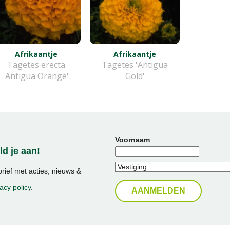
Afrikaantje
Afrikaantje
Tagetes erecta
Tagetes 'Antigua
'Antigua Orange'
Gold'
Voornaam
d je aan!
ief met acties, nieuws &
acy policy
.