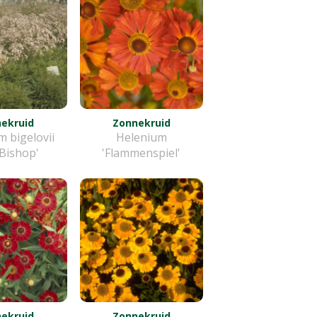
ekruid
Zonnekruid
 bigelovii
Helenium
Bishop'
'Flammenspiel'
ekruid
Zonnekruid