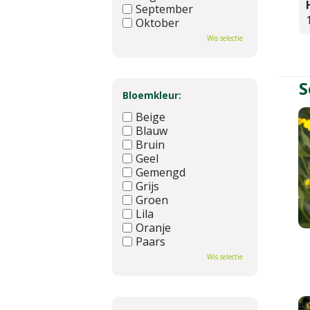
September
Oktober
November
Wis selectie
December
S
Bloemkleur:
Beige
Blauw
Bruin
Geel
Gemengd
Grijs
Groen
Lila
Oranje
Paars
Rood
Wis selectie
Roze
Wit
Zwart