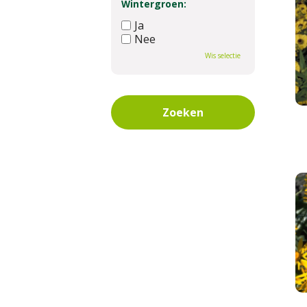
Wintergroen:
Ja
Nee
Wis selectie