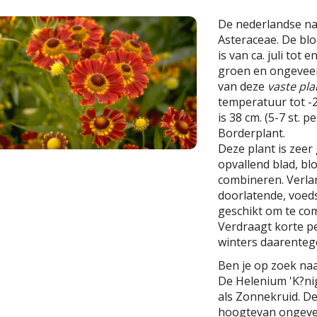
De nederlandse n
Asteraceae. De blo
is van ca. juli tot
groen en ongeveer
van deze
vaste pla
temperatuur tot -2
is 38 cm. (5-7 st. p
Borderplant.
Deze plant is zeer 
opvallend blad, bl
combineren. Verla
doorlatende, voeds
geschikt om te com
Verdraagt korte p
winters daarentege
Ben je op zoek naa
De Helenium 'K?nig
als Zonnekruid. D
hoogtevan ongevee