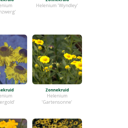
enium
Helenium 'Wyndley'
nzwerg'
ekruid
Zonnekruid
enium
Helenium
ergold'
'Gartensonne'