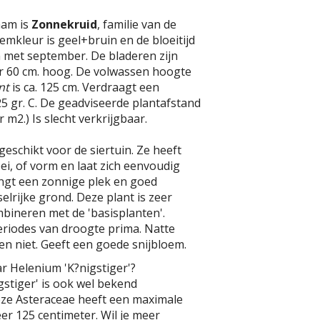
aam is
Zonnekruid
, familie van de
emkleur is geel+bruin en de bloeitijd
 en met september. De bladeren zijn
 60 cm. hoog. De volwassen hoogte
nt
is ca. 125 cm. Verdraagt een
5 gr. C. De geadviseerde plantafstand
er m2.) Is slecht verkrijgbaar.
geschikt voor de siertuin. Ze heeft
oei, of vorm en laat zich eenvoudig
ngt een zonnige plek en goed
elrijke grond. Deze plant is zeer
bineren met de 'basisplanten'.
eriodes van droogte prima. Natte
n niet. Geeft een goede snijbloem.
r Helenium 'K?nigstiger'?
stiger' is ook wel bekend
eze Asteraceae heeft een maximale
r 125 centimeter. Wil je meer