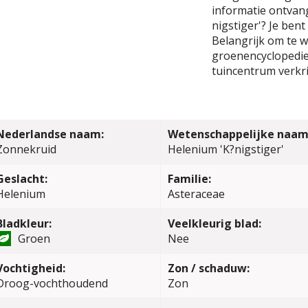
informatie ontvang
nigstiger'? Je ben
Belangrijk om te we
groenencyclopedie 
tuincentrum verkri
Nederlandse naam:
Wetenschappelijke naam
Zonnekruid
Helenium 'K?nigstiger'
Geslacht:
Familie:
Helenium
Asteraceae
Bladkleur:
Veelkleurig blad:
Groen
Nee
Vochtigheid:
Zon / schaduw:
Droog-vochthoudend
Zon