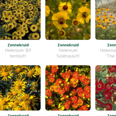
Zonnekruid
Zonnekruid
Zonn
Helenium 'Bl?
Helenium
Helenium
tentisch'
'Goldrausch'
'The 
Zonnekruid
Zonnekruid
Zonn