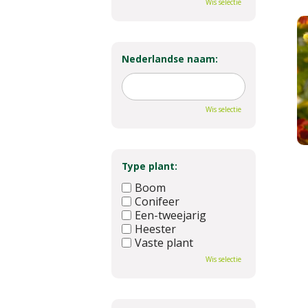
Wis selectie
Nederlandse naam:
Wis selectie
Type plant:
Boom
Conifeer
Een-tweejarig
Heester
Vaste plant
Wis selectie