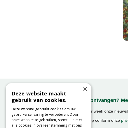
×
Deze website maakt
gebruik van cookies.
Onze nieuwsbrief ontvangen? Mel
Deze website gebruikt cookies om uw
Ontvang ongeveer 1x per week onze nieuwsbr
gebruikerservaring te verbeteren. Door
activiteiten!
onze website te gebruiken, stemt u in met
We slaan uw gegevens op conform onze
priv
alle cookies in overeenstemming met ons