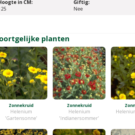
Hoogte in CM:
Giftig:
125
Nee
oortgelijke planten
Zonnekruid
Zonnekruid
Zonn
Helenium
Helenium
Helenium
'Gartensonne'
'Indianersommer'