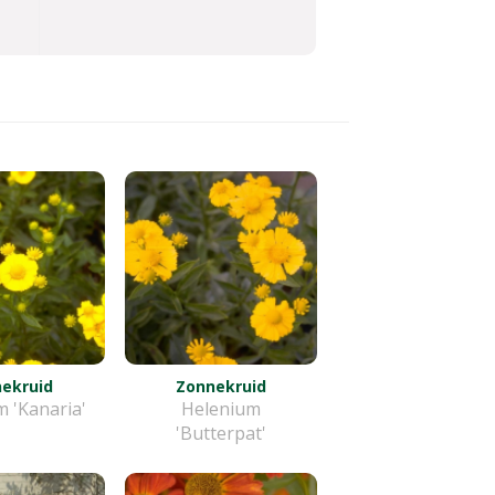
ekruid
Zonnekruid
 'Kanaria'
Helenium
'Butterpat'