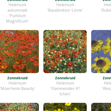
Helenium
Helenium
Hel
autumnale
'Baudirektor Linne'
'Rubi
'Pumilum
Magnificum'
Zonnekruid
Zonnekruid
Zonn
Helenium
Helenium
Hel
'Moerheim Beauty'
'Flammendes K?
'Wes
tchen'