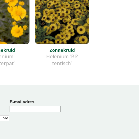
ekruid
Zonnekruid
enium
Helenium 'Bl?
terpat'
tentisch'
E-mailadres