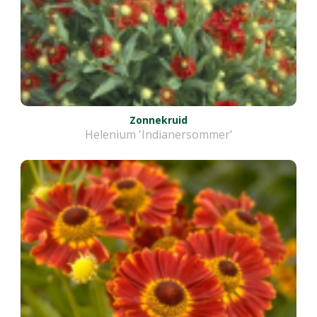
Zonnekruid
Helenium 'Indianersommer'