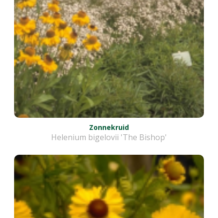
Zonnekruid
Helenium bigelovii 'The Bishop'