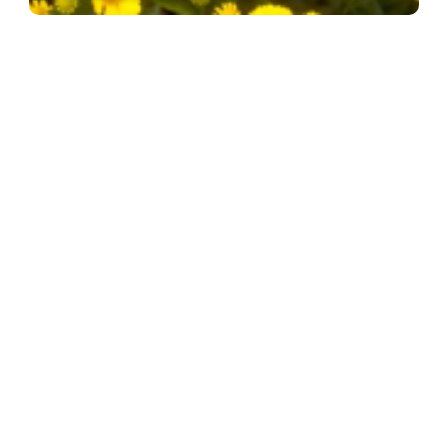
Zonnekruid
Helenium 'Kanaria'