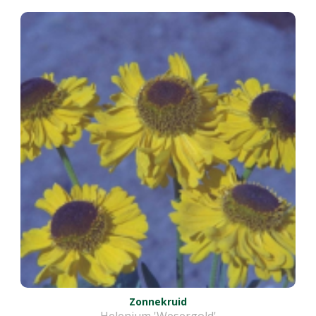
Zonnekruid
Helenium 'Wesergold'