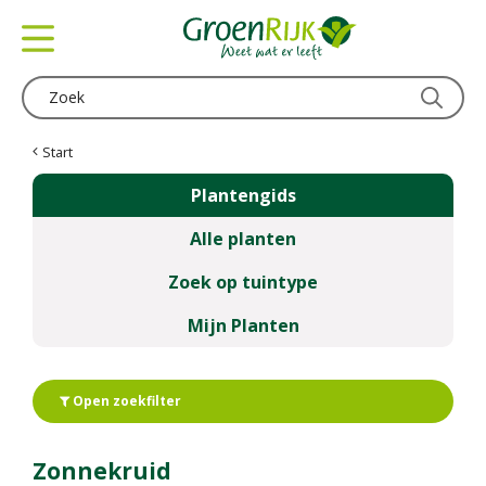
G
a
n
a
a
r
c
Start
o
Plantengids
n
t
Alle planten
e
n
Zoek op tuintype
t
Mijn Planten
Open zoekfilter
Zonnekruid