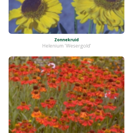
Zonnekruid
Helenium 'Wesergold'