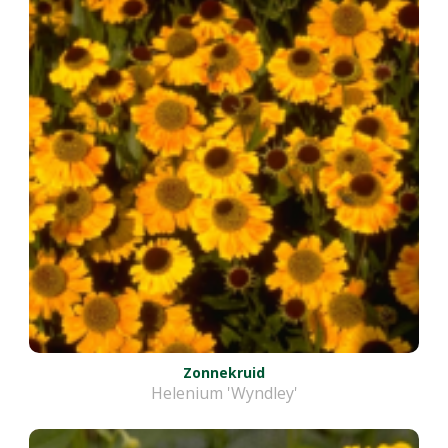
Zonnekruid
Helenium 'Wyndley'