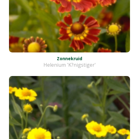
Zonnekruid
Helenium 'K?nigstiger'