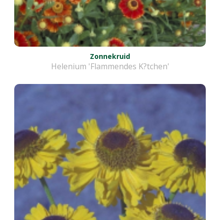
Zonnekruid
Helenium 'Flammendes K?tchen'