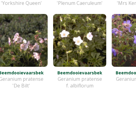
'Yorkshire Queen'
'Plenum Caeruleum'
'Mrs Ken
Beemdooievaarsbek
Beemdooievaarsbek
Beemdoo
Geranium pratense
Geranium pratense
Geraniu
'De Bilt'
f. albiflorum