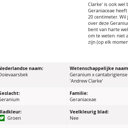
Clarke' is ook wel
Geraniaceae heef
20 centimeter. Wil
over deze Geranium
bent van harte wel
om te weten: niet 
zijn (op elk momen
Nederlandse naam:
Wetenschappelijke naam
Ooievaarsbek
Geranium x cantabrigiense
'Andrew Clarke'
Geslacht:
Familie:
Geranium
Geraniaceae
Bladkleur:
Veelkleurig blad:
Groen
Nee