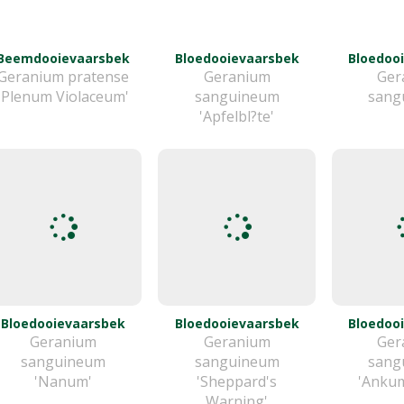
Beemdooievaarsbek
Bloedooievaarsbek
Bloedoo
Geranium pratense
Geranium
Ger
'Plenum Violaceum'
sanguineum
sang
'Apfelbl?te'
Bloedooievaarsbek
Bloedooievaarsbek
Bloedoo
Geranium
Geranium
Ger
sanguineum
sanguineum
sang
'Nanum'
'Sheppard's
'Ankum
Warning'