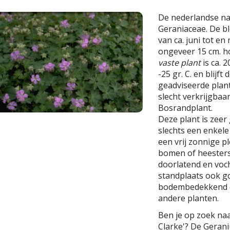
De nederlandse n
Geraniaceae. De blo
van ca. juni tot en
ongeveer 15 cm. h
vaste plant
is ca. 
-25 gr. C. en blijf
geadviseerde planta
slecht verkrijgbaar
Bosrandplant.
Deze plant is zeer
slechts een enkel
een vrij zonnige p
bomen of heesters
doorlatend en voc
standplaats ook g
bodembedekkend e
andere planten.
Ben je op zoek na
Clarke'? De Geran