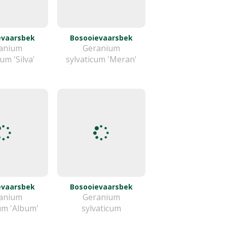
evaarsbek
Bosooievaarsbek
anium
Geranium
cum 'Silva'
sylvaticum 'Meran'
evaarsbek
Bosooievaarsbek
anium
Geranium
um 'Album'
sylvaticum