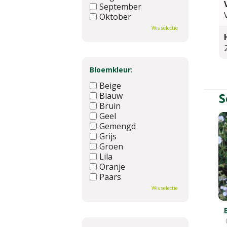
September
Oktober
November
Wis selectie
December
Bloemkleur:
Beige
S
Blauw
Bruin
Geel
Gemengd
Grijs
Groen
Lila
Oranje
Paars
Rood
Wis selectie
Roze
Wit
Zwart