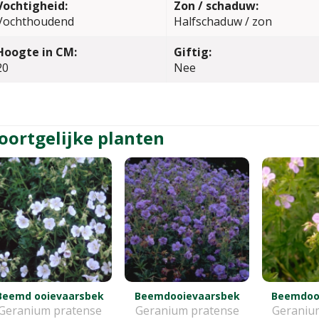
Vochtigheid:
Zon / schaduw:
Vochthoudend
Halfschaduw / zon
Hoogte in CM:
Giftig:
20
Nee
oortgelijke planten
Beemd ooievaarsbek
Beemdooievaarsbek
Beemdoo
Geranium pratense
Geranium pratense
Geraniu