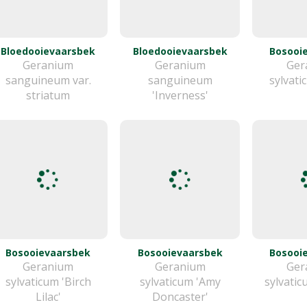
Bloedooievaarsbek
Bloedooievaarsbek
Bosooi
Geranium
Geranium
Ger
sanguineum var.
sanguineum
sylvati
striatum
'Inverness'
Bosooievaarsbek
Bosooievaarsbek
Bosooi
Geranium
Geranium
Ger
sylvaticum 'Birch
sylvaticum 'Amy
sylvatic
Lilac'
Doncaster'