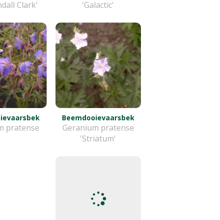
dall Clark'
'Galactic'
ievaarsbek
Beemdooievaarsbek
m pratense
Geranium pratense
'Striatum'