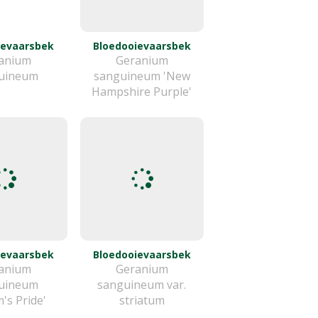
ievaarsbek
Bloedooievaarsbek
anium
Geranium
uineum
sanguineum 'New
Hampshire Purple'
ievaarsbek
Bloedooievaarsbek
anium
Geranium
uineum
sanguineum var.
's Pride'
striatum