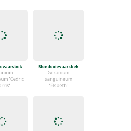
ievaarsbek
Bloedooievaarsbek
anium
Geranium
um 'Cedric
sanguineum
rris'
'Elsbeth'