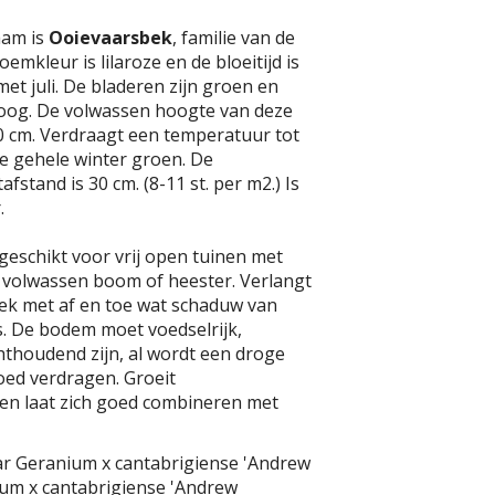
aam is
Ooievaarsbek
, familie van de
emkleur is lilaroze en de bloeitijd is
 met juli. De bladeren zijn groen en
oog. De volwassen hoogte van deze
20 cm. Verdraagt een temperatuur tot
t de gehele winter groen. De
fstand is 30 cm. (8-11 st. per m2.) Is
.
 geschikt voor vrij open tuinen met
e volwassen boom of heester. Verlangt
lek met af en toe wat schaduw van
. De bodem moet voedselrijk,
hthoudend zijn, al wordt een droge
oed verdragen. Groeit
n laat zich goed combineren met
ar Geranium x cantabrigiense 'Andrew
ium x cantabrigiense 'Andrew