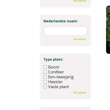
Wis selectie
Nederlandse naam:
Wis selectie
Type plant:
Boom
Conifeer
Een-tweejarig
Heester
Vaste plant
Wis selectie