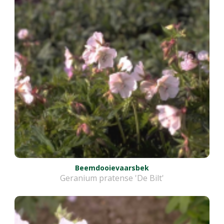
Beemdooievaarsbek
Geranium pratense 'De Bilt'