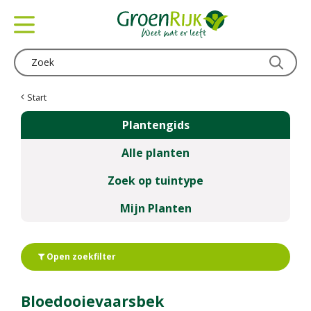
G
a
n
a
a
r
c
Start
o
Plantengids
n
t
Alle planten
e
n
Zoek op tuintype
t
Mijn Planten
Open zoekfilter
Bloedooievaarsbek