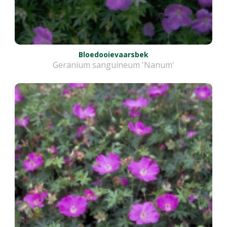
Bloedooievaarsbek
Geranium sanguineum 'Nanum'