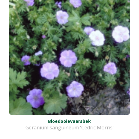
Bloedooievaarsbek
Geranium sanguineum 'Cedric Morris'