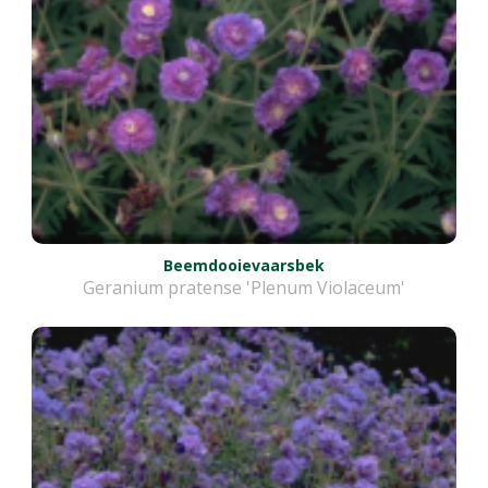
Beemdooievaarsbek
Geranium pratense 'Plenum Violaceum'