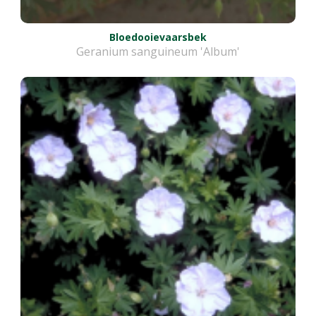
Bloedooievaarsbek
Geranium sanguineum 'Album'