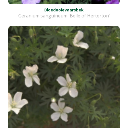
Bloedooievaarsbek
Geranium sanguineum 'Belle of Herterton'