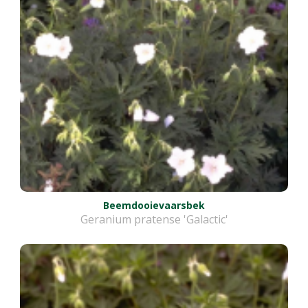
Beemdooievaarsbek
Geranium pratense 'Galactic'