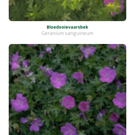
Bloedooievaarsbek
Geranium sanguineum