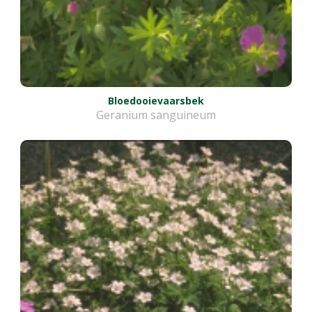
Bloedooievaarsbek
Geranium sanguineum