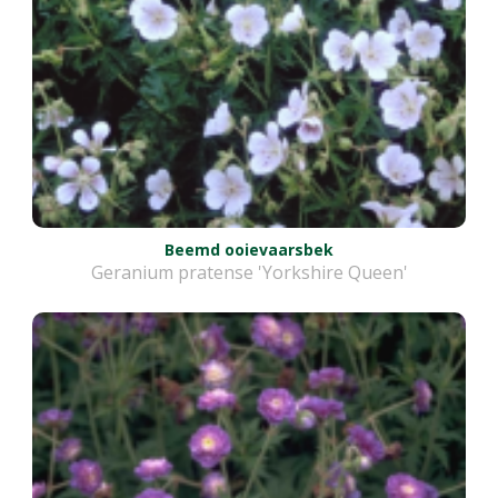
Beemd ooievaarsbek
Geranium pratense 'Yorkshire Queen'