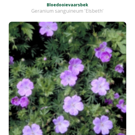
Bloedooievaarsbek
Geranium sanguineum 'Elsbeth'