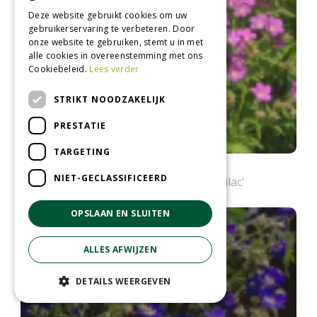
Deze website gebruikt cookies om uw
gebruikerservaring te verbeteren. Door
onze website te gebruiken, stemt u in met
alle cookies in overeenstemming met ons
Cookiebeleid.
Lees verder
STRIKT NOODZAKELIJK
PRESTATIE
TARGETING
Bosooievaarsbek
NIET-GECLASSIFICEERD
Geranium sylvaticum 'Birch Lilac'
OPSLAAN EN SLUITEN
ALLES AFWIJZEN
DETAILS WEERGEVEN