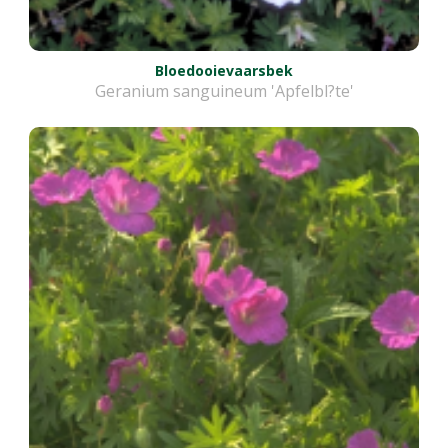
Bloedooievaarsbek
Geranium sanguineum 'Apfelbl?te'