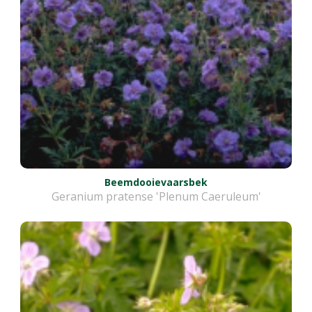
Beemdooievaarsbek
Geranium pratense 'Plenum Caeruleum'