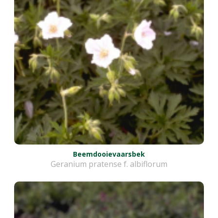
Beemdooievaarsbek
Geranium pratense f. albiflorum