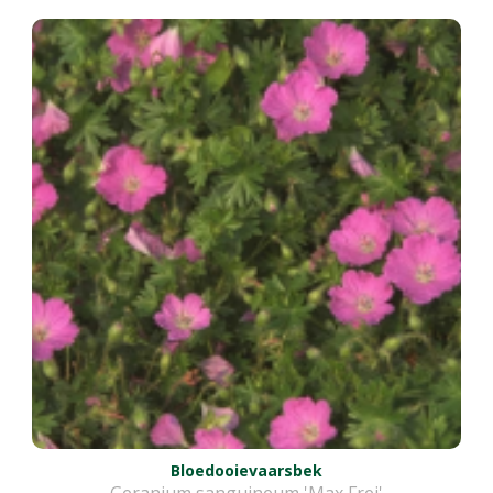
Bloedooievaarsbek
Geranium sanguineum 'Max Frei'