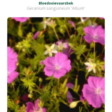
Bloedooievaarsbek
Geranium sanguineum 'Album'