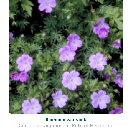
Bloedooievaarsbek
Geranium sanguineum 'Belle of Herterton'