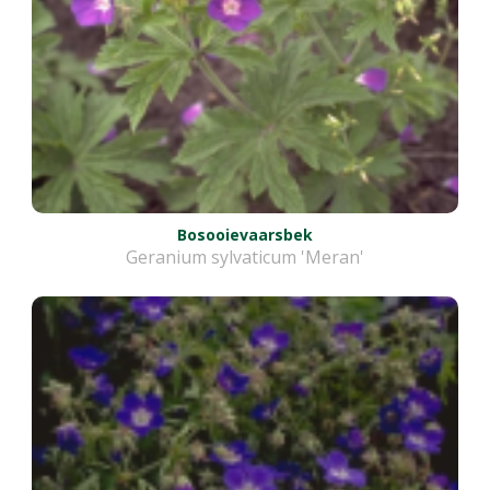
Bosooievaarsbek
Geranium sylvaticum 'Meran'