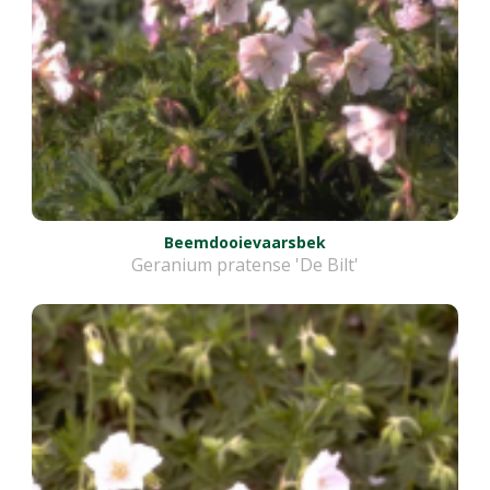
Beemdooievaarsbek
Geranium pratense 'De Bilt'