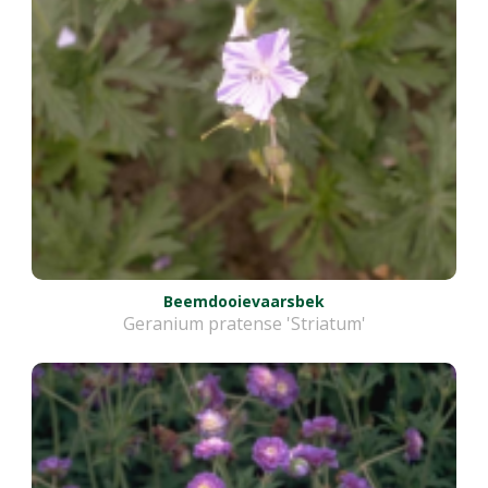
Beemdooievaarsbek
Geranium pratense 'Striatum'