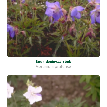
Beemdooievaarsbek
Geranium pratense