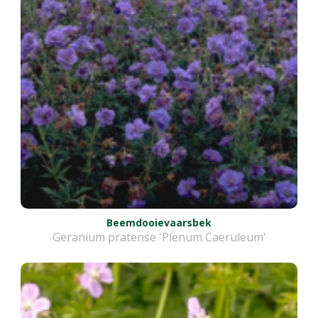
Beemdooievaarsbek
Geranium pratense 'Plenum Caeruleum'