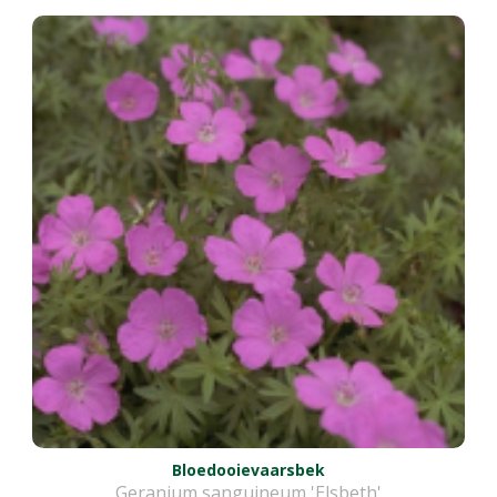
Bloedooievaarsbek
Geranium sanguineum 'Elsbeth'