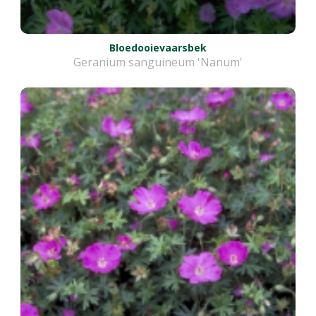
Bloedooievaarsbek
Geranium sanguineum 'Nanum'