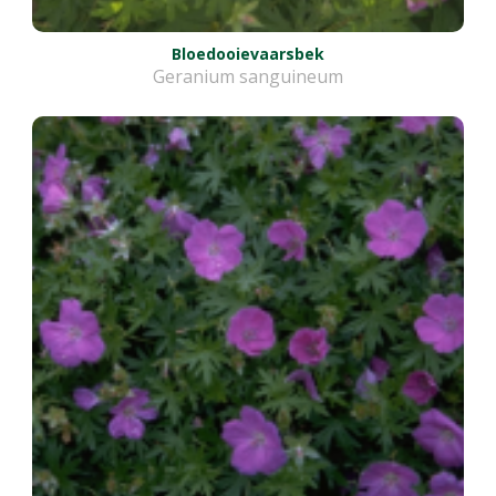
Bloedooievaarsbek
Geranium sanguineum