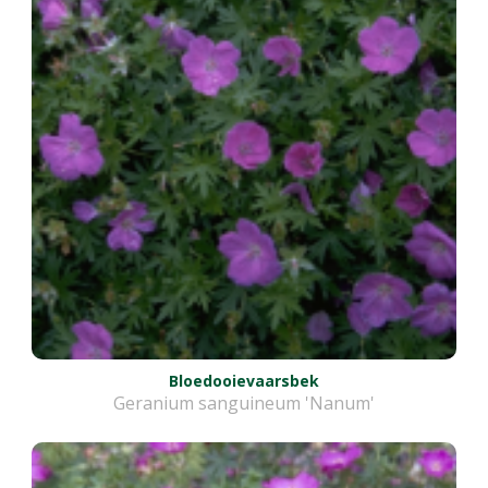
Bloedooievaarsbek
Geranium sanguineum 'Nanum'