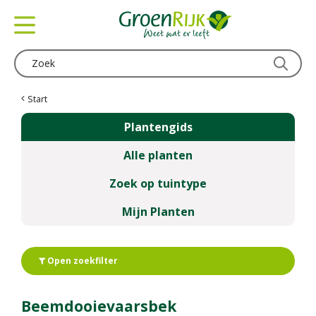
G
a
n
a
a
r
c
Start
o
Plantengids
n
t
Alle planten
e
n
Zoek op tuintype
t
Mijn Planten
Open zoekfilter
Beemdooievaarsbek