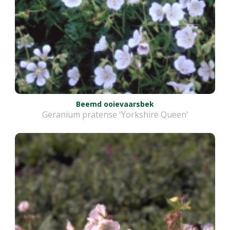
Beemd ooievaarsbek
Geranium pratense 'Yorkshire Queen'