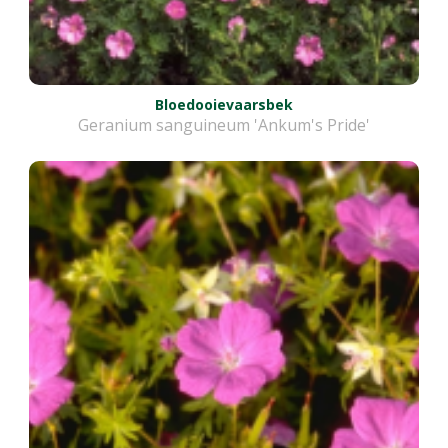
Bloedooievaarsbek
Geranium sanguineum 'Ankum's Pride'