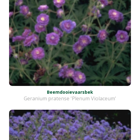
Beemdooievaarsbek
Geranium pratense 'Plenum Violaceum'