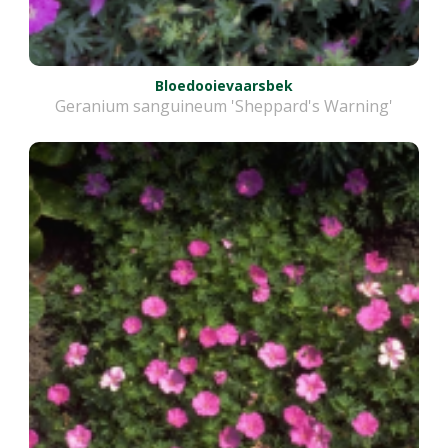
Bloedooievaarsbek
Geranium sanguineum 'Sheppard's Warning'