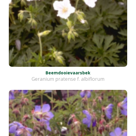
Beemdooievaarsbek
Geranium pratense f. albiflorum