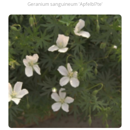
Geranium sanguineum 'Apfelbl?te'