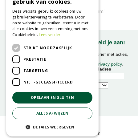
gebruik van cookies.
Bloedooievaarsbek
Geranium sanguineum 'Album'
Deze website gebruikt cookies om uw
gebruikerservaring te verbeteren. Door
onze website te gebruiken, stemt u in met
alle cookies in overeenstemming met ons
Cookiebeleid.
Lees verder
Onze nieuwsbrief ontvangen? Meld je aan!
STRIKT NOODZAKELIJK
Ontvang ongeveer 1x per week onze nieuwsbrief met acties,
PRESTATIE
nieuws & activiteiten!
We slaan uw gegevens op conform onze
privacy policy
.
Voornaam
E-mailadres
TARGETING
NIET-GECLASSIFICEERD
OPSLAAN EN SLUITEN
ALLES AFWIJZEN
© GroenRijk
DETAILS WEERGEVEN
Green Solutions
GRS-Platform