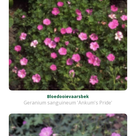
Bloedooievaarsbek
Geranium sanguineum 'Ankum's Pride'