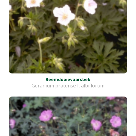
Beemdooievaarsbek
Geranium pratense f. albiflorum