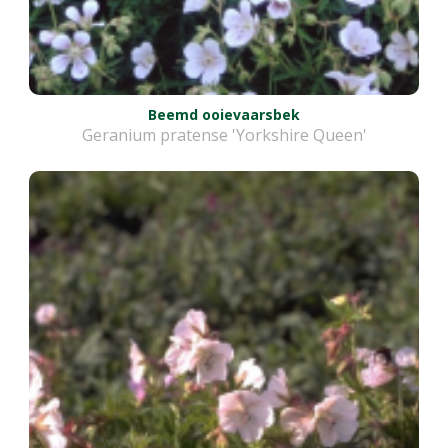
Beemd ooievaarsbek
Geranium pratense 'Yorkshire Queen'