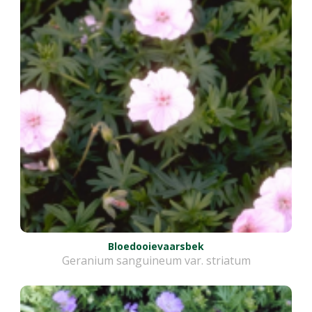
Bloedooievaarsbek
Geranium sanguineum var. striatum