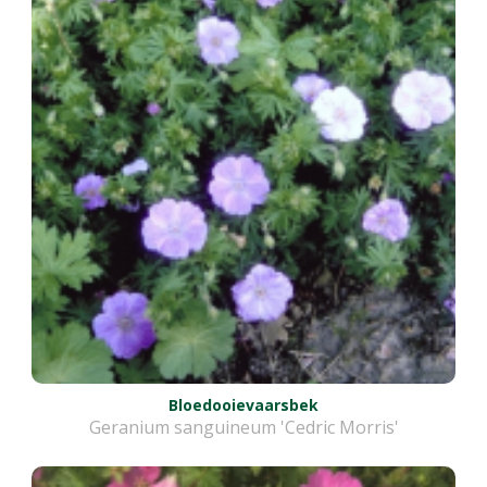
Bloedooievaarsbek
Geranium sanguineum 'Cedric Morris'