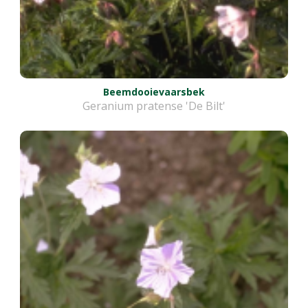
Beemdooievaarsbek
Geranium pratense 'De Bilt'