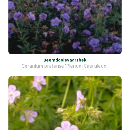
Beemdooievaarsbek
Geranium pratense 'Plenum Caeruleum'