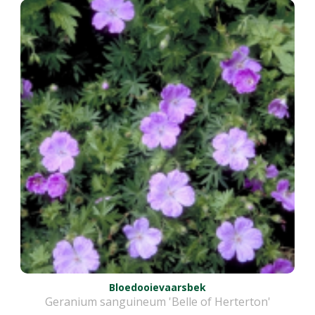
Bloedooievaarsbek
Geranium sanguineum 'Belle of Herterton'