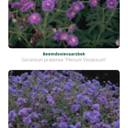
Beemdooievaarsbek
Geranium pratense 'Plenum Violaceum'