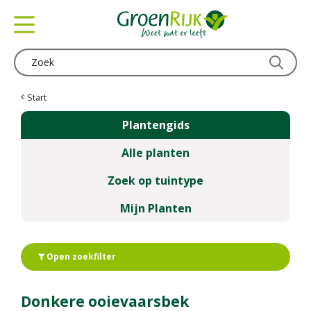
G
a
n
a
a
r
c
Start
o
Plantengids
n
t
Alle planten
e
n
Zoek op tuintype
t
Mijn Planten
Open zoekfilter
Donkere ooievaarsbek