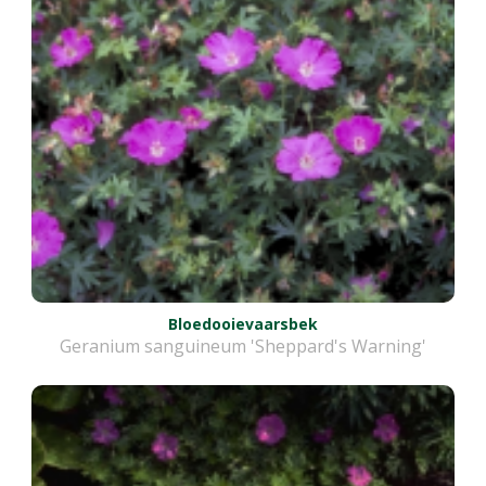
Bloedooievaarsbek
Geranium sanguineum 'Sheppard's Warning'