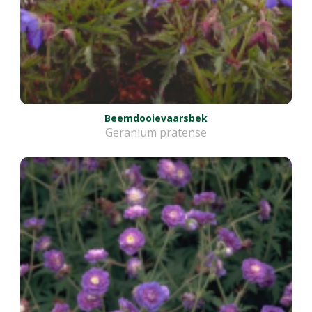
Beemdooievaarsbek
Geranium pratense