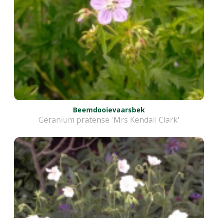
Beemdooievaarsbek
Geranium pratense 'Mrs Kendall Clark'