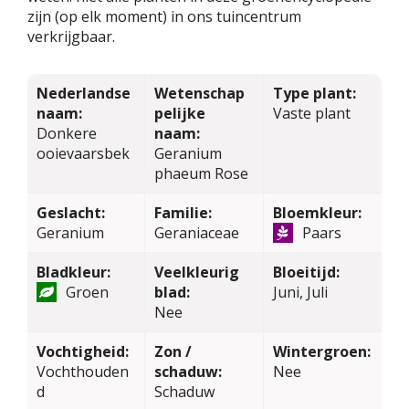
zijn (op elk moment) in ons tuincentrum
verkrijgbaar.
Nederlandse
Wetenschap
Type plant:
naam:
pelijke
Vaste plant
Donkere
naam:
ooievaarsbek
Geranium
phaeum Rose
Geslacht:
Familie:
Bloemkleur:
Geranium
Geraniaceae
Paars
Bladkleur:
Veelkleurig
Bloeitijd:
Groen
blad:
Juni, Juli
Nee
Vochtigheid:
Zon /
Wintergroen:
Vochthouden
schaduw:
Nee
d
Schaduw