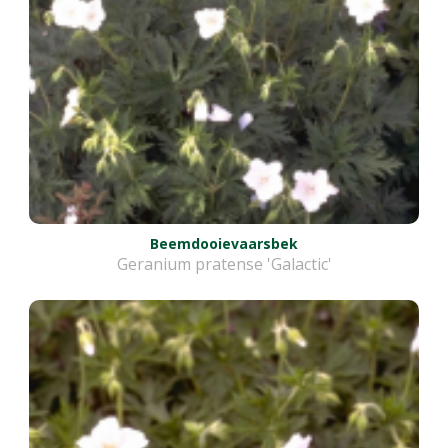
Beemdooievaarsbek
Geranium pratense 'Galactic'