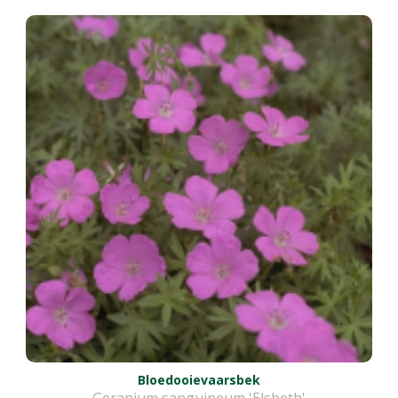
Bloedooievaarsbek
Geranium sanguineum 'Elsbeth'