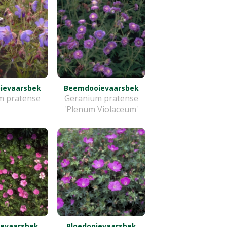
ievaarsbek
Beemdooievaarsbek
m pratense
Geranium pratense
'Plenum Violaceum'
ievaarsbek
Bloedooievaarsbek