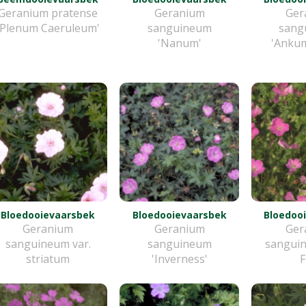
Geranium pratense
Geranium
Ger
'Plenum Caeruleum'
sanguineum
sang
'Nanum'
'Ankum
Bloedooievaarsbek
Bloedooievaarsbek
Bloedoo
Geranium
Geranium
Ger
sanguineum var.
sanguineum
sangui
striatum
'Inverness'
F