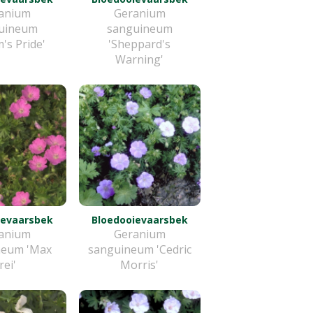
anium
Geranium
uineum
sanguineum
's Pride'
'Sheppard's
Warning'
ievaarsbek
Bloedooievaarsbek
anium
Geranium
neum 'Max
sanguineum 'Cedric
rei'
Morris'