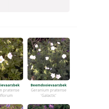
ievaarsbek
Beemdooievaarsbek
m pratense
Geranium pratense
biflorum
'Galactic'