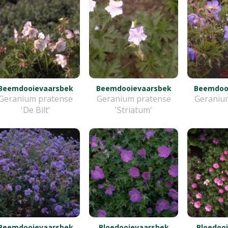
Beemdooievaarsbek
Beemdooievaarsbek
Beemdoo
Geranium pratense
Geranium pratense
Geraniu
'De Bilt'
'Striatum'
Beemdooievaarsbek
Bloedooievaarsbek
Bloedoo