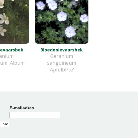
ievaarsbek
Bloedooievaarsbek
anium
Geranium
um 'Album'
sanguineum
'Apfelbl?te'
E-mailadres