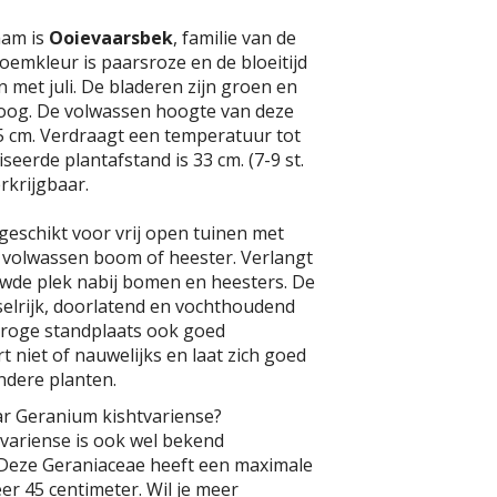
aam is
Ooievaarsbek
, familie van de
oemkleur is paarsroze en de bloeitijd
 en met juli. De bladeren zijn groen en
oog. De volwassen hoogte van deze
45 cm. Verdraagt een temperatuur tot
iseerde plantafstand is 33 cm. (7-9 st.
rkrijgbaar.
 geschikt voor vrij open tuinen met
e volwassen boom of heester. Verlangt
uwde plek nabij bomen en heesters. De
lrijk, doorlatend en vochthoudend
 droge standplaats ook goed
 niet of nauwelijks en laat zich goed
dere planten.
ar Geranium kishtvariense?
variense is ook wel bekend
 Deze Geraniaceae heeft een maximale
r 45 centimeter. Wil je meer