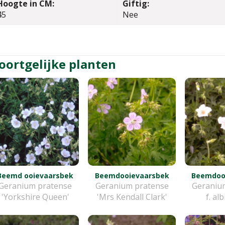
Hoogte in CM:
Giftig:
45
Nee
oortgelijke planten
Beemd ooievaarsbek
Beemdooievaarsbek
Beemdoo
Geranium pratense
Geranium pratense
Geraniu
'Yorkshire Queen'
'Mrs Kendall Clark'
f. al