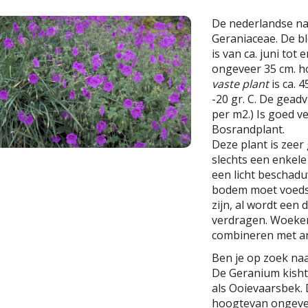
De nederlandse n
Geraniaceae. De bl
is van ca. juni tot
ongeveer 35 cm. h
vaste plant
is ca. 
-20 gr. C. De geadv
per m2.) Is goed ve
Bosrandplant.
Deze plant is zeer
slechts een enkel
een licht beschad
bodem moet voedse
zijn, al wordt een
verdragen. Woekert
combineren met an
Ben je op zoek na
De Geranium kisht
als Ooievaarsbek.
hoogtevan ongevee