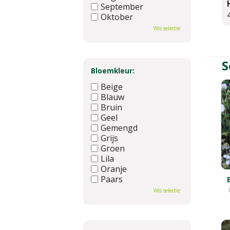
September
Oktober
November
Wis selectie
December
S
Bloemkleur:
Beige
Blauw
Bruin
Geel
Gemengd
Grijs
Groen
Lila
Oranje
Paars
Rood
Wis selectie
Roze
Wit
Zwart