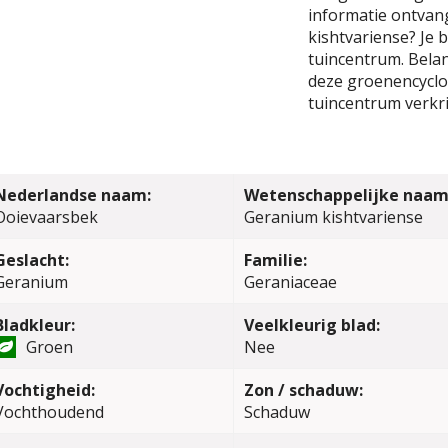
informatie ontvan
kishtvariense? Je 
tuincentrum. Belang
deze groenencyclop
tuincentrum verkri
Nederlandse naam:
Wetenschappelijke naam
Ooievaarsbek
Geranium kishtvariense
Geslacht:
Familie:
Geranium
Geraniaceae
Bladkleur:
Veelkleurig blad:
Groen
Nee
Vochtigheid:
Zon / schaduw:
Vochthoudend
Schaduw