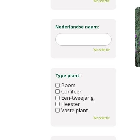
Wis selectie
Nederlandse naam:
Wis selectie
Type plant:
Boom
Conifeer
Een-tweejarig
Heester
Vaste plant
Wis selectie