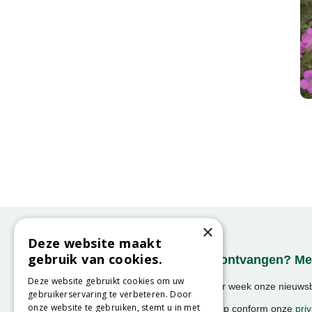
×
Deze website maakt
gebruik van cookies.
Onze nieuwsbrief ontvangen? Mel
Deze website gebruikt cookies om uw
Ontvang ongeveer 1x per week onze nieuwsbr
gebruikerservaring te verbeteren. Door
activiteiten!
onze website te gebruiken, stemt u in met
We slaan uw gegevens op conform onze
priv