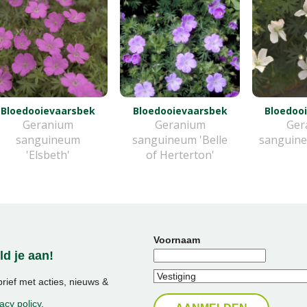
Bloedooievaarsbek
Bloedooievaarsbek
Bloedoo
Geranium
Geranium
Ger
sanguineum
sanguineum 'Belle
sanguine
'Elsbeth'
of Herterton'
Voornaam
d je aan!
ief met acties, nieuws &
acy policy
.